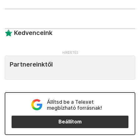
Kedvenceink
Partnereinktől
Állítsd be a Telexet
megbízható forrásnak!
Beállítom