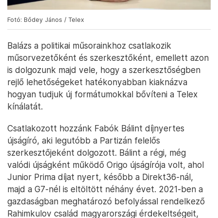
Fotó: Bődey János / Telex
Balázs a politikai műsorainkhoz csatlakozik
műsorvezetőként és szerkesztőként, emellett azon
is dolgozunk majd vele, hogy a szerkesztőségben
rejlő lehetőségeket hatékonyabban kiaknázva
hogyan tudjuk új formátumokkal bővíteni a Telex
kínálatát.
Csatlakozott hozzánk Fabók Bálint díjnyertes
újságíró, aki legutóbb a Partizán felelős
szerkesztőjeként dolgozott. Bálint a régi, még
valódi újságként működő Origo újságírója volt, ahol
Junior Prima díjat nyert, később a Direkt36-nál,
majd a G7-nél is eltöltött néhány évet. 2021-ben a
gazdaságban meghatározó befolyással rendelkező
Rahimkulov család magyarországi érdekeltségeit,