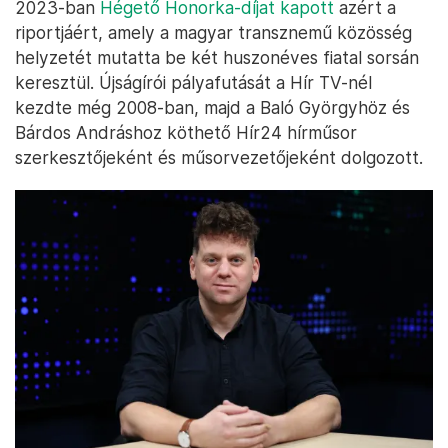
2023-ban
Hégető Honorka-díjat kapott
azért a
riportjáért, amely a magyar transznemű közösség
helyzetét mutatta be két huszonéves fiatal sorsán
keresztül. Újságírói pályafutását a Hír TV-nél
kezdte még 2008-ban, majd a Baló Györgyhöz és
Bárdos Andráshoz köthető Hír24 hírműsor
szerkesztőjeként és műsorvezetőjeként dolgozott.