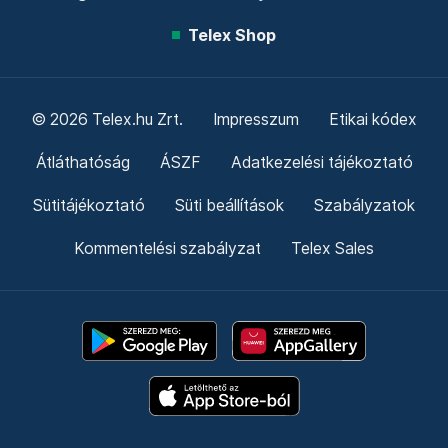
Telex Shop
© 2026 Telex.hu Zrt.
Impresszum
Etikai kódex
Átláthatóság
ÁSZF
Adatkezelési tájékoztató
Sütitájékoztató
Süti beállítások
Szabályzatok
Kommentelési szabályzat
Telex Sales