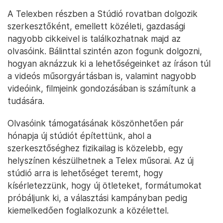
A Telexben részben a Stúdió rovatban dolgozik
szerkesztőként, emellett közéleti, gazdasági
nagyobb cikkeivel is találkozhatnak majd az
olvasóink. Bálinttal szintén azon fogunk dolgozni,
hogyan aknázzuk ki a lehetőségeinket az íráson túl
a videós műsorgyártásban is, valamint nagyobb
videóink, filmjeink gondozásában is számítunk a
tudására.
Olvasóink támogatásának köszönhetően pár
hónapja új stúdiót építettünk, ahol a
szerkesztőséghez fizikailag is közelebb, egy
helyszínen készülhetnek a Telex műsorai. Az új
stúdió arra is lehetőséget teremt, hogy
kísérletezzünk, hogy új ötleteket, formátumokat
próbáljunk ki, a választási kampányban pedig
kiemelkedően foglalkozunk a közélettel.