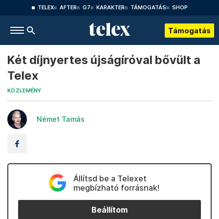
TELEX
AFTER
G7
KARAKTER
TÁMOGATÁS
SHOP
Támogatás
Két díjnyertes újságíróval bővült a
Telex
KÖZLEMÉNY
Német Tamás
Állítsd be a Telexet
megbízható forrásnak!
Beállítom