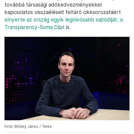
továbbá társasági adókedvezményekkel
kapcsolatos visszaéléseit feltáró cikksorozatáért
elnyerte az ország egyik legnívósabb sajtódíját, a
Transparency-Soma Díjat
is.
Fotó: Bődey János / Telex