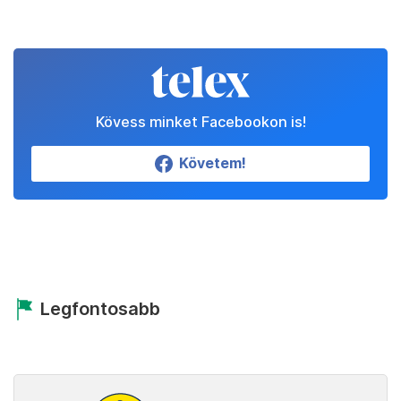
Kövess minket Facebookon is!
Követem!
Legfontosabb