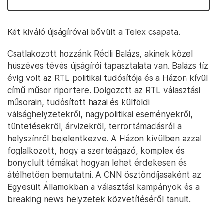
Két kiváló újságíróval bővült a Telex csapata.
Csatlakozott hozzánk Rédli Balázs, akinek közel
húszéves tévés újságírói tapasztalata van. Balázs tíz
évig volt az RTL politikai tudósítója és a Házon kívül
című műsor riportere. Dolgozott az RTL választási
műsorain, tudósított hazai és külföldi
válsághelyzetekről, nagypolitikai eseményekről,
tüntetésekről, árvizekről, terrortámadásról a
helyszínről bejelentkezve. A Házon kívülben azzal
foglalkozott, hogy a szerteágazó, komplex és
bonyolult témákat hogyan lehet érdekesen és
átélhetően bemutatni. A CNN ösztöndíjasaként az
Egyesült Államokban a választási kampányok és a
breaking news helyzetek közvetítéséről tanult.