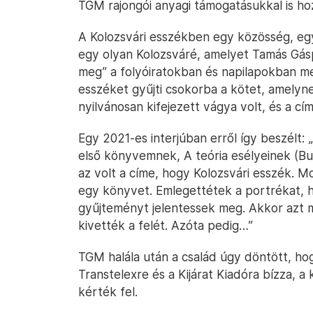
TGM rajongói anyagi támogatásukkal is hoz
A Kolozsvári esszékben egy közösség, egy 
egy olyan Kolozsváré, amelyet Tamás Gásp
meg” a folyóiratokban és napilapokban meg
esszéket gyűjti csokorba a kötet, amely
nyilvánosan kifejezett vágya volt, és a cí
Egy 2021-es interjúban erről így beszélt:
első könyvemnek, A teória esélyeinek (Buk
az volt a címe, hogy Kolozsvári esszék. M
egy könyvet. Emlegettétek a portrékat, há
gyűjteményt jelentessek meg. Akkor azt 
kivették a felét. Azóta pedig…”
TGM halála után a család úgy döntött, hog
Transtelexre és a Kijárat Kiadóra bízza, 
kérték fel.