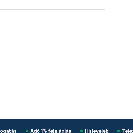
ogatás
Adó 1% felajánlás
Hírlevelek
Tele