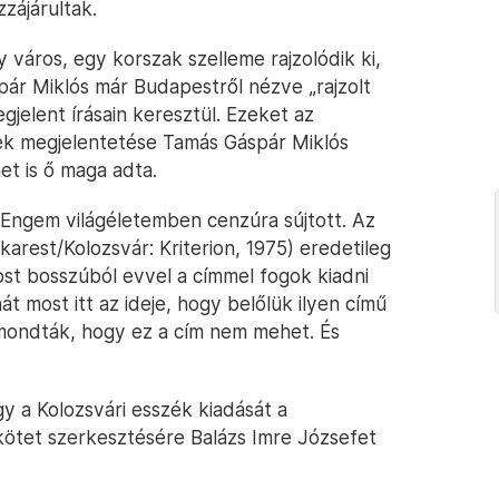
zájárultak.
város, egy korszak szelleme rajzolódik ki,
ár Miklós már Budapestről nézve „rajzolt
jelent írásain keresztül. Ezeket az
nek megjelentetése Tamás Gáspár Miklós
met is ő maga adta.
 „Engem világéletemben cenzúra sújtott. Az
arest/Kolozsvár: Kriterion, 1975) eredetileg
ost bosszúból evvel a címmel fogok kiadni
t most itt az ideje, hogy belőlük ilyen című
mondták, hogy ez a cím nem mehet. És
y a Kolozsvári esszék kiadását a
a kötet szerkesztésére Balázs Imre Józsefet