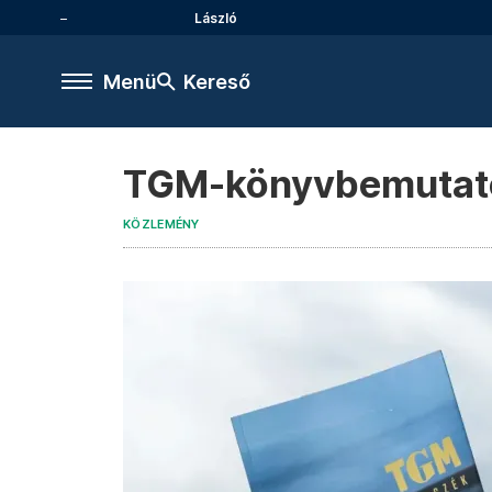
László
Menü
Kereső
TGM-könyvbemutató a
KÖZLEMÉNY