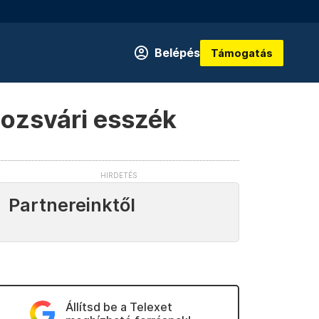
Belépés
Támogatás
lozsvári esszék
Partnereinktől
Állítsd be a Telexet