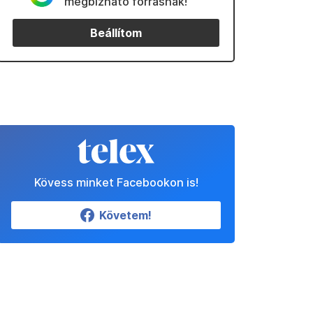
megbízható forrásnak!
Beállítom
Kövess minket Facebookon is!
Követem!