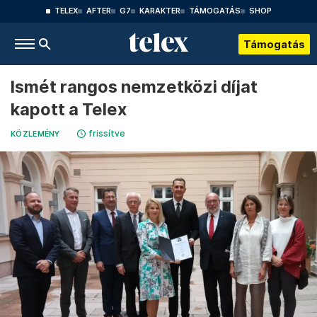
TELEX
AFTER
G7
KARAKTER
TÁMOGATÁS
SHOP
Támogatás
Ismét rangos nemzetközi díjat
kapott a Telex
frissítve
KÖZLEMÉNY