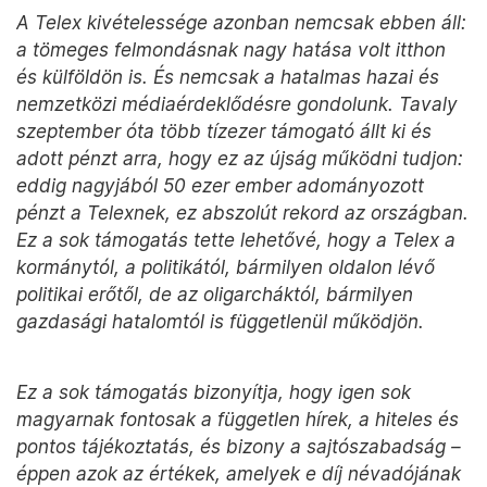
A Telex kivételessége azonban nemcsak ebben áll:
a tömeges felmondásnak nagy hatása volt itthon
és külföldön is. És nemcsak a hatalmas hazai és
nemzetközi médiaérdeklődésre gondolunk. Tavaly
szeptember óta több tízezer támogató állt ki és
adott pénzt arra, hogy ez az újság működni tudjon:
eddig nagyjából 50 ezer ember adományozott
pénzt a Telexnek, ez abszolút rekord az országban.
Ez a sok támogatás tette lehetővé, hogy a Telex a
kormánytól, a politikától, bármilyen oldalon lévő
politikai erőtől, de az oligarcháktól, bármilyen
gazdasági hatalomtól is függetlenül működjön.
Ez a sok támogatás bizonyítja, hogy igen sok
magyarnak fontosak a független hírek, a hiteles és
pontos tájékoztatás, és bizony a sajtószabadság –
éppen azok az értékek, amelyek e díj névadójának