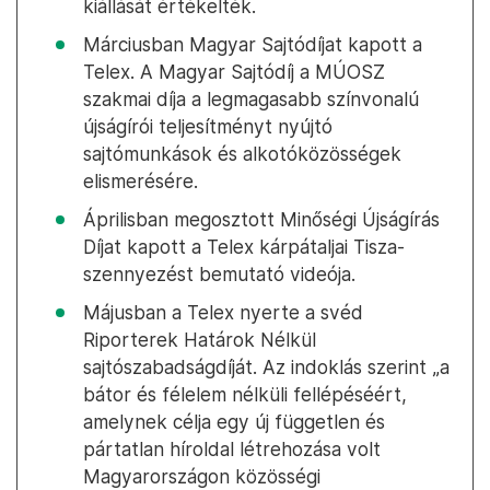
kiállását értékelték.
Márciusban Magyar Sajtódíjat kapott a
Telex. A Magyar Sajtódíj a MÚOSZ
szakmai díja a legmagasabb színvonalú
újságírói teljesítményt nyújtó
sajtómunkások és alkotóközösségek
elismerésére.
Áprilisban megosztott Minőségi Újságírás
Díjat kapott a Telex kárpátaljai Tisza-
szennyezést bemutató videója.
Májusban a Telex nyerte a svéd
Riporterek Határok Nélkül
sajtószabadságdíját. Az indoklás szerint „a
bátor és félelem nélküli fellépéséért,
amelynek célja egy új független és
pártatlan híroldal létrehozása volt
Magyarországon közösségi