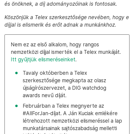
és önöknek, a díj adományozóinak is fontosak.
Köszönjük a Telex szerkesztősége nevében, hogy e
díjjal is elismerik és erőt adnak a munkánkhoz.
Nem ez az első alkalom, hogy rangos
nemzetközi díjjal ismerték el a Telex munkáját.
Itt gyűjtjük elismeréseinket
.
Tavaly októberben a Telex
szerkesztősége megkapta az olasz
újságírószervezet, a DIG watchdog
awards nevű díját.
Februárban a Telex megnyerte az
#AllForJan-díjat. A Ján Kuciak emlékére
létrehozott nemzetközi elismeréssel a lap
munkatársainak sajtószabadság melletti