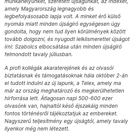
munkahelyünket, szeretett újságunkat, az Indexet,
amely Magyarország legnagyobb és
legbefolyásosabb lapja volt. A minket érő külső
nyomás miatt minden újságíró egységesen úgy
gondolta, hogy nem tud ilyen körülmények között
tovább dolgozni, és nyugodt lelkiismerettel újságot
írni: Szabolcs elbocsátása után minden újságíró
felmondott tavaly júliusban.
A profi kollégák akaraterejének és az olvasói
biztatásnak és támogatásoknak hála október 2-án
el tudott indulni az új lapunk, a Telex, amely ma
már az ország meghatározó és megkerülhetetlen
hírforrása lett. Átlagosan napi 500-600 ezer
olvasónk van, hajnaltól késő éjszakáig minden
fontos történésről tájékoztatjuk az embereket.
Nagyszerű teljesítmény egy újságtól, amely tavaly
ilyenkor még nem létezett.