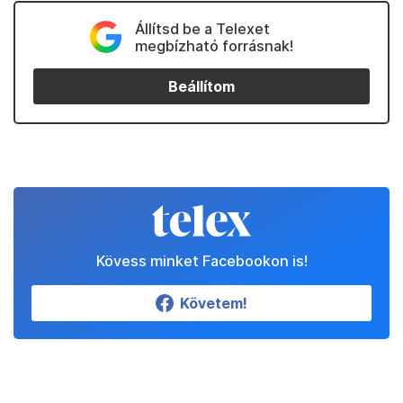
Állítsd be a Telexet
megbízható forrásnak!
Beállítom
Kövess minket Facebookon is!
Követem!