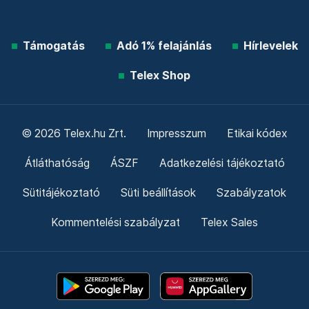
Támogatás
Adó 1% felajánlás
Hírlevelek
Telex Shop
© 2026 Telex.hu Zrt.
Impresszum
Etikai kódex
Átláthatóság
ÁSZF
Adatkezelési tájékoztató
Sütitájékoztató
Süti beállítások
Szabályzatok
Kommentelési szabályzat
Telex Sales