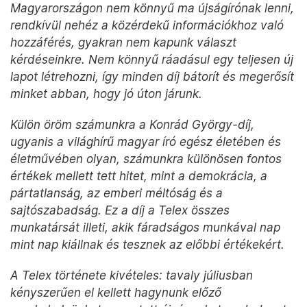
Magyarországon nem könnyű ma újságírónak lenni,
rendkívül nehéz a közérdekű információkhoz való
hozzáférés, gyakran nem kapunk választ
kérdéseinkre. Nem könnyű ráadásul egy teljesen új
lapot létrehozni, így minden díj bátorít és megerősít
minket abban, hogy jó úton járunk.
Külön öröm számunkra a Konrád György-díj,
ugyanis a világhírű magyar író egész életében és
életművében olyan, számunkra különösen fontos
értékek mellett tett hitet, mint a demokrácia, a
pártatlanság, az emberi méltóság és a
sajtószabadság. Ez a díj a Telex összes
munkatársát illeti, akik fáradságos munkával nap
mint nap kiállnak és tesznek az előbbi értékekért.
A Telex története kivételes: tavaly júliusban
kényszerűen el kellett hagynunk előző