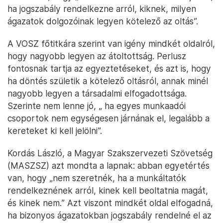
ha jogszabály rendelkezne arról, kiknek, milyen
ágazatok dolgozóinak legyen kötelező az oltás”.
A VOSZ főtitkára szerint van igény mindkét oldalról,
hogy nagyobb legyen az átoltottság. Perlusz
fontosnak tartja az egyeztetéseket, és azt is, hogy
ha döntés születik a kötelező oltásról, annak minél
nagyobb legyen a társadalmi elfogadottsága.
Szerinte nem lenne jó, „ ha egyes munkaadói
csoportok nem egységesen járnának el, legalább a
kereteket ki kell jelölni”.
Kordás László, a Magyar Szakszervezeti Szövetség
(MASZSZ) azt mondta a lapnak: abban egyetértés
van, hogy „nem szeretnék, ha a munkáltatók
rendelkeznének arról, kinek kell beoltatnia magát,
és kinek nem.” Azt viszont mindkét oldal elfogadná,
ha bizonyos ágazatokban jogszabály rendelné el az