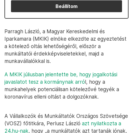
Beállítom
Parragh László, a Magyar Kereskedelmi és
Iparkamara (MKIK) elnöke elkezdte az egyeztetést
a kötelező oltás lehetőségéről, először a
munkáltatói érdekképviseletekkel, majd a
munkavállalókkal is.
A MKIK júliusban jelentette be, hogy jogalkotási
javaslatot tesz a kormánynak arró
l, hogy a
munkahelyek potenciálisan kötelezővé tegyék a
koronavírus elleni oltást a dolgozóknak.
A Vállalkozók és Munkáltatók Országos Szövetsége
(VOSZ) főtitkára, Perlusz László
azt nyilatkozta a
24.hu-nak
, hogy „a munkáltatók azt tartanák jónak,