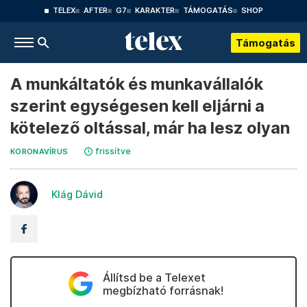
TELEX
AFTER
G7
KARAKTER
TÁMOGATÁS
SHOP
Támogatás
A munkáltatók és munkavállalók
szerint egységesen kell eljárni a
kötelező oltással, már ha lesz olyan
frissítve
KORONAVÍRUS
Klág Dávid
Állítsd be a Telexet
megbízható forrásnak!