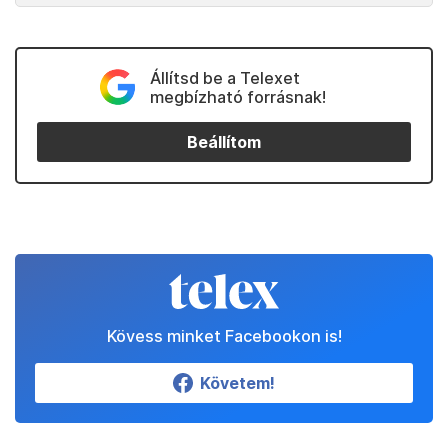
Állítsd be a Telexet
megbízható forrásnak!
Beállítom
Kövess minket Facebookon is!
Követem!