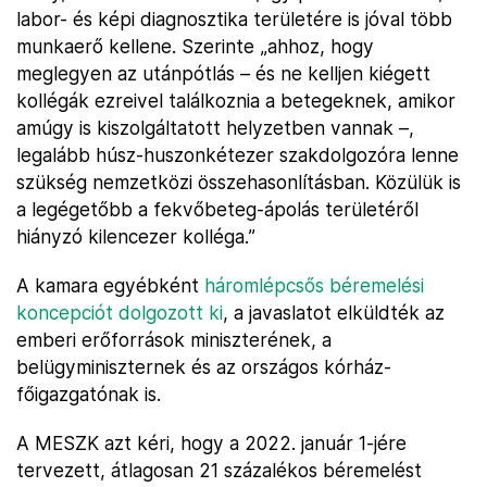
labor- és képi diagnosztika területére is jóval több
munkaerő kellene. Szerinte „ahhoz, hogy
meglegyen az utánpótlás – és ne kelljen kiégett
kollégák ezreivel találkoznia a betegeknek, amikor
amúgy is kiszolgáltatott helyzetben vannak –,
legalább húsz-huszonkétezer szakdolgozóra lenne
szükség nemzetközi összehasonlításban. Közülük is
a legégetőbb a fekvőbeteg-ápolás területéről
hiányzó kilencezer kolléga.”
A kamara egyébként
háromlépcsős béremelési
koncepciót dolgozott ki
, a javaslatot elküldték az
emberi erőforrások miniszterének, a
belügyminiszternek és az országos kórház-
főigazgatónak is.
A MESZK azt kéri, hogy a 2022. január 1-jére
tervezett, átlagosan 21 százalékos béremelést