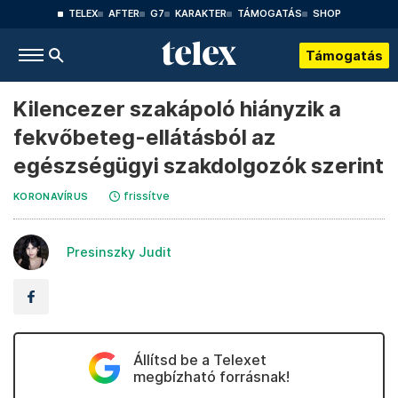
TELEX
AFTER
G7
KARAKTER
TÁMOGATÁS
SHOP
Támogatás
Kilencezer szakápoló hiányzik a
fekvőbeteg-ellátásból az
egészségügyi szakdolgozók szerint
frissítve
KORONAVÍRUS
Presinszky Judit
Állítsd be a Telexet
megbízható forrásnak!