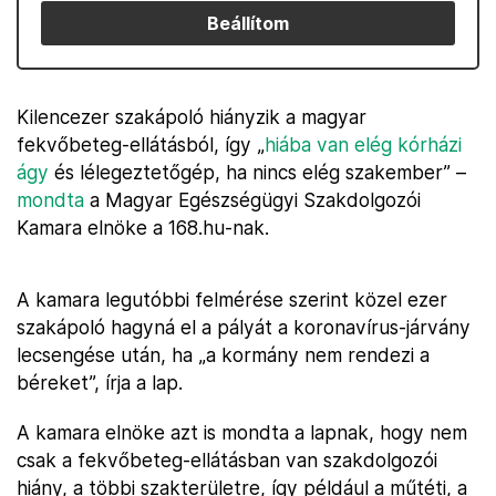
Beállítom
Kilencezer szakápoló hiányzik a magyar
fekvőbeteg-ellátásból, így „
hiába van elég kórházi
ágy
és lélegeztetőgép, ha nincs elég szakember” –
mondta
a Magyar Egészségügyi Szakdolgozói
Kamara elnöke a 168.hu-nak.
A kamara legutóbbi felmérése szerint közel ezer
szakápoló hagyná el a pályát a koronavírus-járvány
lecsengése után, ha „a kormány nem rendezi a
béreket”, írja a lap.
A kamara elnöke azt is mondta a lapnak, hogy nem
csak a fekvőbeteg-ellátásban van szakdolgozói
hiány, a többi szakterületre, így például a műtéti, a