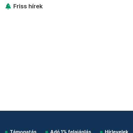
Friss hírek
Támogatás
Adó 1% felajánlás
Hírlevelek