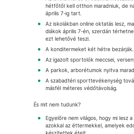
hétfőtől kell otthon maradniuk, de 
április 7-ig tart.
Az iskolákban online oktatás lesz, majd
diákok április 7-én, szerdán térhetne
ezt lehetővé teszi.
A konditermeket két hétre bezárják.
Az igazolt sportolók meccsei, verse
A parkok, arborétumok nyitva mara
A szabadtéri sporttevékenység tová
másfél méteres védőtávolság.
És mit nem tudunk?
Egyelőre nem világos, hogy mi lesz a 
azokkal az éttermekkel, amelyek eddi
készítettek ételt.