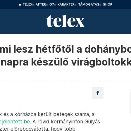
TELEX
AFTER
G7
KARAKTER
TÁMOGATÁS
SHOP
mi lesz hétfőtől a dohánybo
napra készülő virágboltokk
k és a kórházba került betegek száma, a
 jelentett be
. A rövid kormányinfón Gulyás
zter előrebocsátotta, hogy több