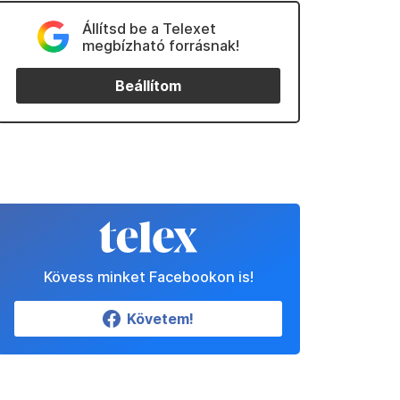
Állítsd be a Telexet
megbízható forrásnak!
Beállítom
Kövess minket Facebookon is!
Követem!