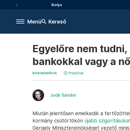
Ibolya
Menü
Kereső
Egyelőre nem tudni, 
bankokkal vagy a nő
frissítve
KORONAVÍRUS
Joób Sándor
Miután jelentősen emelkedik a fertőzötte
kormány csütörtökön
újabb szigorításokat
Gergely Miniszterelnökséget vezető minis