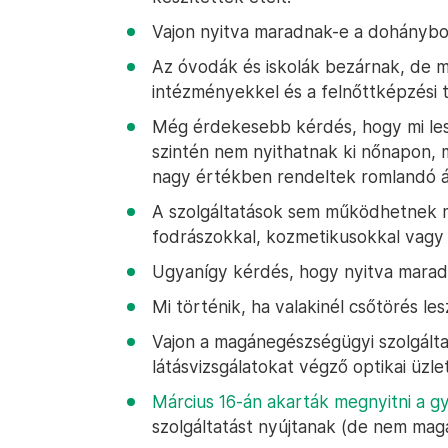
Vajon nyitva maradnak-e a dohánybo
Az óvodák és iskolák bezárnak, de m
intézményekkel és a felnőttképzési 
Még érdekesebb kérdés, hogy mi lesz
szintén nem nyithatnak ki nőnapon, 
nagy értékben rendeltek romlandó á
A szolgáltatások sem működhetnek márc
fodrászokkal, kozmetikusokkal vagy 
Ugyanígy kérdés, hogy nyitva marad
Mi történik, ha valakinél csőtörés lesz
Vajon a magánegészségügyi szolgált
látásvizsgálatokat végző optikai üzle
Március 16-án akarták megnyitni a 
szolgáltatást nyújtanak (de nem ma