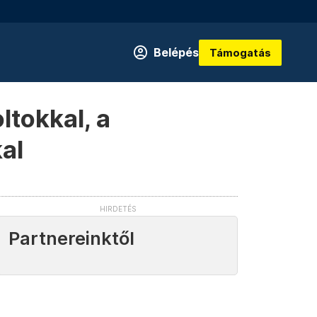
Belépés
Támogatás
ltokkal, a
al
Partnereinktől