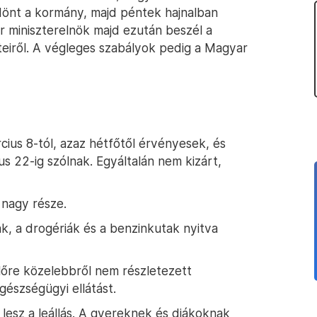
dönt a kormány, majd péntek hajnalban
or miniszterelnök majd ezután beszél a
teiről. A végleges szabályok pedig a Magyar
ius 8-tól, azaz hétfőtől érvényesek, és
us 22-ig szólnak. Egyáltalán nem kizárt,
 nagy része.
k, a drogériák és a benzinkutak nyitva
őre közelebbről nem részletezett
észségügyi ellátást.
lesz a leállás. A gyereknek és diákoknak