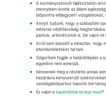
A kormányszóvivői tájékoztatón arró
mennyiben érintik az állami egészség
időpontra előjegyzett vizsgálatokat,
Annyit tudunk, hogy a szabadtéri sp
méteres védőtávolság megtartására 
parkok, arborétumok is. De vajon mi 
Arról sem beszélt a miniszter, hogy 
istentiszteleteket tartani.
Szigorítani fogják a határátlépést a
egyelőre nem ismerjük.
Nincsenek meg a részletei annak sem,
bezárásra kényszerülő szektorokban
vendéglátóiparhoz hasonló bértámo
És vajon a
kaszinókkal mi lesz most
?