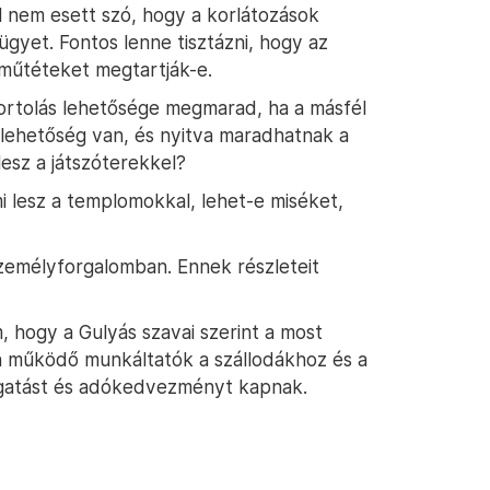
l nem esett szó, hogy a korlátozások
ügyet. Fontos lenne tisztázni, hogy az
 műtéteket megtartják-e.
ortolás lehetősége megmarad, ha a másfél
lehetőség van, és nyitva maradhatnak a
lesz a játszóterekkel?
mi lesz a templomokkal, lehet-e miséket,
 személyforgalomban. Ennek részleteit
 hogy a Gulyás szavai szerint a most
 működő munkáltatók a szállodákhoz és a
gatást és adókedvezményt kapnak.