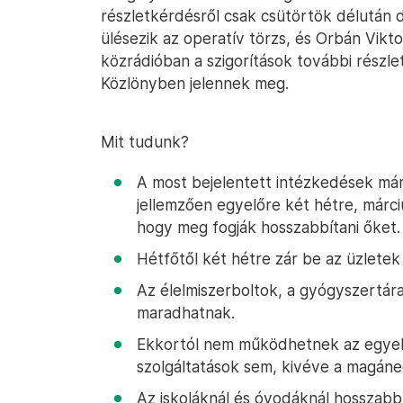
részletkérdésről csak csütörtök délután 
ülésezik az operatív törzs, és Orbán Vikt
közrádióban a szigorítások további részle
Közlönyben jelennek meg.
Mit tudunk?
A most bejelentett intézkedések márc
jellemzően egyelőre két hétre, márci
hogy meg fogják hosszabbítani őket.
Hétfőtől két hétre zár be az üzletek
Az élelmiszerboltok, a gyógyszertára
maradhatnak.
Ekkortól nem működhetnek az egyel
szolgáltatások sem, kivéve a magáneg
Az iskoláknál és óvodáknál hosszabb 