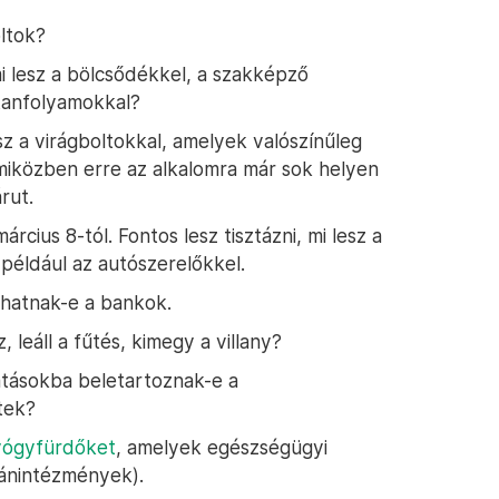
ltok?
i lesz a bölcsődékkel, a szakképző
tanfolyamokkal?
 a virágboltokkal, amelyek valószínűleg
miközben erre az alkalomra már sok helyen
rut.
ius 8-tól. Fontos lesz tisztázni, mi lesz a
például az autószerelőkkel.
hatnak-e a bankok.
, leáll a fűtés, kimegy a villany?
atásokba beletartoznak-e a
tek?
gyógyfürdőket
, amelyek egészségügyi
gánintézmények).