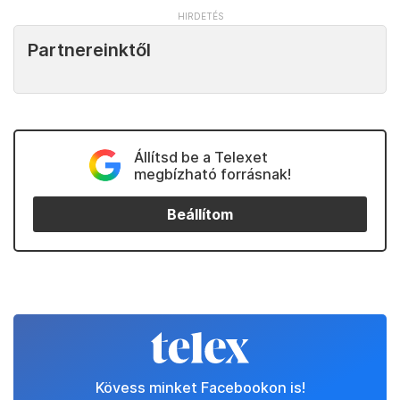
Partnereinktől
Állítsd be a Telexet
megbízható forrásnak!
Beállítom
Kövess minket Facebookon is!