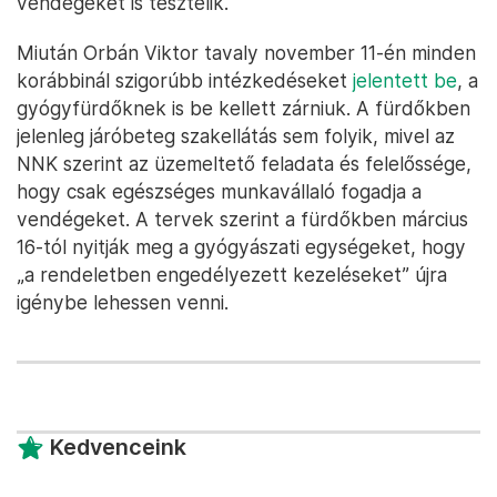
vendégeket is tesztelik.
Miután Orbán Viktor tavaly november 11-én minden
korábbinál szigorúbb intézkedéseket
jelentett be
, a
gyógyfürdőknek is be kellett zárniuk. A fürdőkben
jelenleg járóbeteg szakellátás sem folyik, mivel az
NNK szerint az üzemeltető feladata és felelőssége,
hogy csak egészséges munkavállaló fogadja a
vendégeket. A tervek szerint a fürdőkben március
16-tól nyitják meg a gyógyászati egységeket, hogy
„a rendeletben engedélyezett kezeléseket” újra
igénybe lehessen venni.
Kedvenceink