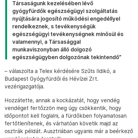
Társaságunk kezelésében lévő
gyógyfürdők egészségügyi szolgáltatás
nyújtására jogosító működési engedéllyel
rendelkeznek, s tevékenységük
egészségügyi tevékenységnek minősül és
valamennyi, a Társasággal
munkaviszonyban álló dolgozó
egészségügyben dolgozónak tekintendő”
– válaszolta a Telex kérdésére Szűts Ildikó, a
Budapest Gyógyfürdői és Hévízei Zrt.
vezérigazgatója.
Hozzátette, annak a kockázatát, hogy vendég
vendéget fertőzzön meg úgy csökkentik, hogy
időpontot kell foglalni, a fürdőkben folyamatosan
fertőtlenítenek, és várhatóan követik majd az
osztrák példát. Ausztriában ugyanis már a beérkező