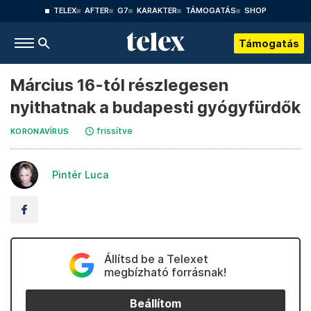
TELEX
AFTER
G7
KARAKTER
TÁMOGATÁS
SHOP
Támogatás
Március 16-tól részlegesen
nyithatnak a budapesti gyógyfürdők
frissítve
KORONAVÍRUS
Pintér Luca
Állítsd be a Telexet
megbízható forrásnak!
Beállítom