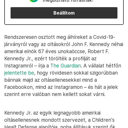
megbízható forrásnak!
Beállítom
Rendszeresen osztott meg álhíreket a Covid-19-
járványról vagy az oltásokról John F. Kennedy néhai
amerikai elnök 67 éves unokaöccse, Robert F.
Kennedy Jr., ezért törölték a profilját az
Instagramról – írja a
The Guardian
. A vállalat hétfőn
jelentette be
, hogy rövidesen sokkal szigorúbban
bánnak majd az oltásellenesekkel mind a
Facebookon, mind az Instagramon – és hát a jelek
szerint erre valóban nem kellett sokat várni.
Kennedy Jr. az egyik legnagyobb ameirkai
oltásellenesnek mondott szervezet, a Children's
Healt Defense alapítója, noha állításuk szerint ők