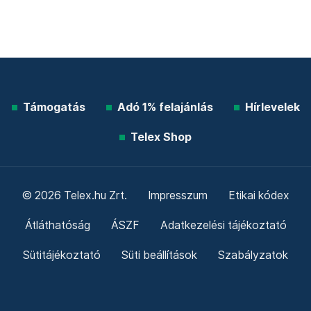
Támogatás
Adó 1% felajánlás
Hírlevelek
Telex Shop
© 2026 Telex.hu Zrt.
Impresszum
Etikai kódex
Átláthatóság
ÁSZF
Adatkezelési tájékoztató
Sütitájékoztató
Süti beállítások
Szabályzatok
Kommentelési szabályzat
Telex Sales