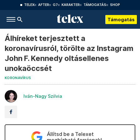
TELEX
AFTER
G7
KARAKTER
TÁMOGATÁS
SHOP
Támogatás
Álhíreket terjesztett a
koronavírusról, törölte az Instagram
John F. Kennedy oltásellenes
unokaöccsét
KORONAVÍRUS
Iván-Nagy Szilvia
Állítsd be a Telexet