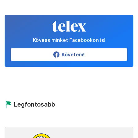
Kövess minket Facebookon is!
Követem!
Legfontosabb