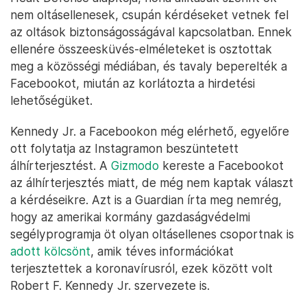
nem oltásellenesek, csupán kérdéseket vetnek fel
az oltások biztonságosságával kapcsolatban. Ennek
ellenére összeesküvés-elméleteket is osztottak
meg a közösségi médiában, és tavaly beperelték a
Facebookot, miután az korlátozta a hirdetési
lehetőségüket.
Kennedy Jr. a Facebookon még elérhető, egyelőre
ott folytatja az Instagramon beszüntetett
álhírterjesztést. A
Gizmodo
kereste a Facebookot
az álhírterjesztés miatt, de még nem kaptak választ
a kérdéseikre. Azt is a Guardian írta meg nemrég,
hogy az amerikai kormány gazdaságvédelmi
segélyprogramja öt olyan oltásellenes csoportnak is
adott kölcsönt
, amik téves információkat
terjesztettek a koronavírusról, ezek között volt
Robert F. Kennedy Jr. szervezete is.