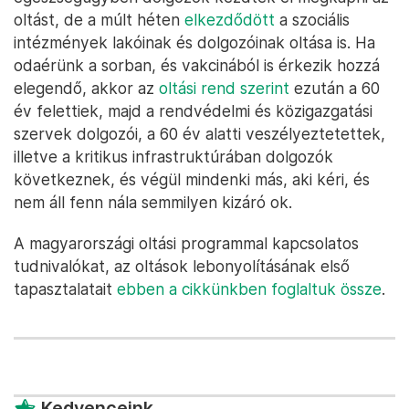
oltást, de a múlt héten
elkezdődött
a szociális
intézmények lakóinak és dolgozóinak oltása is. Ha
odaérünk a sorban, és vakcinából is érkezik hozzá
elegendő, akkor az
oltási rend szerint
ezután a 60
év felettiek, majd a rendvédelmi és közigazgatási
szervek dolgozói, a 60 év alatti veszélyeztetettek,
illetve a kritikus infrastruktúrában dolgozók
következnek, és végül mindenki más, aki kéri, és
nem áll fenn nála semmilyen kizáró ok.
A magyarországi oltási programmal kapcsolatos
tudnivalókat, az oltások lebonyolításának első
tapasztalatait
ebben a cikkünkben foglaltuk össze
.
Kedvenceink