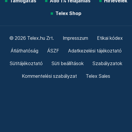
Támogatás
Adó 1% felajánlás
Hírlevelek
Telex Shop
© 2026 Telex.hu Zrt.
Impresszum
Etikai kódex
Átláthatóság
ÁSZF
Adatkezelési tájékoztató
Sütitájékoztató
Süti beállítások
Szabályzatok
Kommentelési szabályzat
Telex Sales