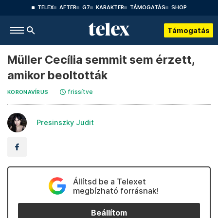
TELEX
AFTER
G7
KARAKTER
TÁMOGATÁS
SHOP
Támogatás
Müller Cecília semmit sem érzett,
amikor beoltották
frissítve
KORONAVÍRUS
Presinszky Judit
Állítsd be a Telexet
megbízható forrásnak!
Beállítom