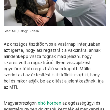
Fotó: MTI/Balogh Zoltán
Az országos tisztifőorvos a vasárnapi interjújában
azt ígérte, hogy aki regisztrált a vakcinára, annak
mindenképp vissza fognak majd jelezni, hogy
sikeres volt a regisztráció. Ilyen visszajelzést
egyelőre több regisztráló sem kapott. Müller
szerint azt az értesítést is itt küldik majd ki, hogy
hol és mikor adják be az oltást a jelentkezőnek, írja
az MTI.
Magyarországon
első körben
az egészségügyi és
egészségügyben dolgozók kezdték el megkapni az