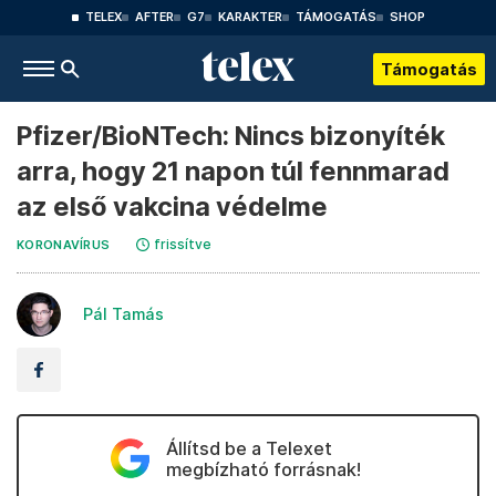
TELEX
AFTER
G7
KARAKTER
TÁMOGATÁS
SHOP
Támogatás
Pfizer/BioNTech: Nincs bizonyíték
arra, hogy 21 napon túl fennmarad
az első vakcina védelme
frissítve
KORONAVÍRUS
Pál Tamás
Állítsd be a Telexet
megbízható forrásnak!