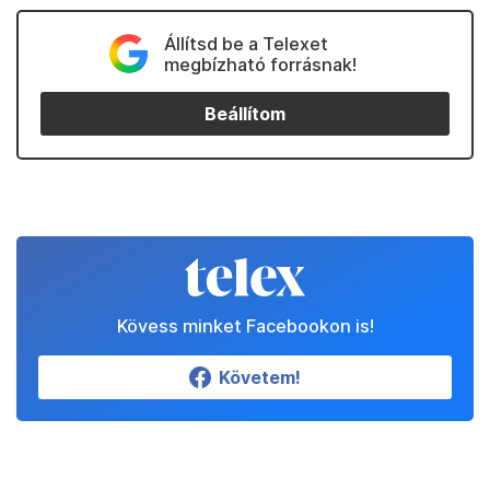
Állítsd be a Telexet
megbízható forrásnak!
Beállítom
Kövess minket Facebookon is!
Követem!