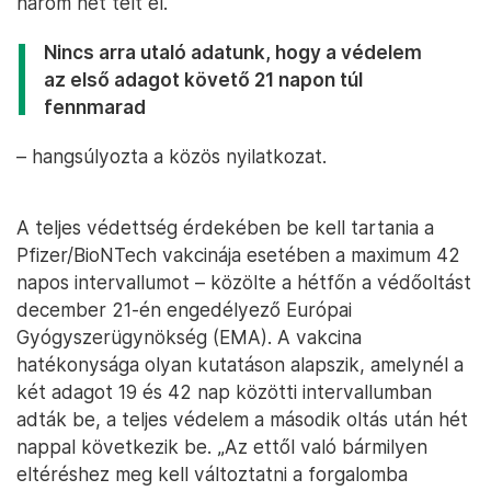
három hét telt el.
Nincs arra utaló adatunk, hogy a védelem
az első adagot követő 21 napon túl
fennmarad
– hangsúlyozta a közös nyilatkozat.
A teljes védettség érdekében be kell tartania a
Pfizer/BioNTech vakcinája esetében a maximum 42
napos intervallumot – közölte a hétfőn a védőoltást
december 21-én engedélyező Európai
Gyógyszerügynökség (EMA). A vakcina
hatékonysága olyan kutatáson alapszik, amelynél a
két adagot 19 és 42 nap közötti intervallumban
adták be, a teljes védelem a második oltás után hét
nappal következik be. „Az ettől való bármilyen
eltéréshez meg kell változtatni a forgalomba