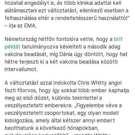
hozatali engedélyt is, és több klinikai adattal kell
alátámasztani ezt változtatást, ellenkező esetben a
felhasználása eltér a rendeltetésszerű használattól”
– írja az EMA.
Németország hétfőn fontolóra vette, hogy a
brit
példát
tanulmányozva késlelteti a második adag
vakcina beadását, míg Dánia úgy döntött, hogy hat
hétre terjeszti ki a két vakcina beadása közötti
intervallumot.
A változtatást azzal indokolta Chris Whitty angol
tiszti főorvos, hogy így sokkal több ember kaphatja
meg az első dózist, különös tekintettel a
veszélyeztetett emberekre. „Figyelembe véve a
veszélyeztetett csoportokat, egy olyan modell
kidolgozása, amely által kétszer annyi embert
beolthatunk a következő hónapokban,