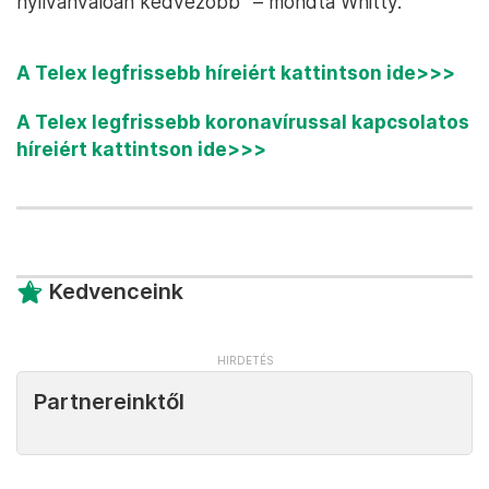
nyilvánvalóan kedvezőbb” – mondta Whitty.
A Telex legfrissebb híreiért kattintson ide>>>
A Telex legfrissebb koronavírussal kapcsolatos
híreiért kattintson ide>>>
Kedvenceink
Partnereinktől