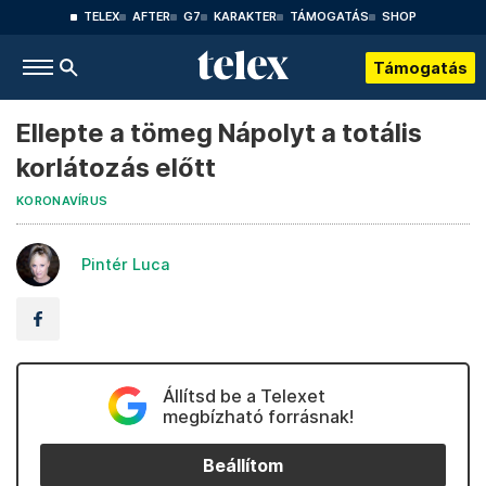
TELEX
AFTER
G7
KARAKTER
TÁMOGATÁS
SHOP
Támogatás
Ellepte a tömeg Nápolyt a totális
korlátozás előtt
KORONAVÍRUS
Pintér Luca
Állítsd be a Telexet
megbízható forrásnak!
Beállítom