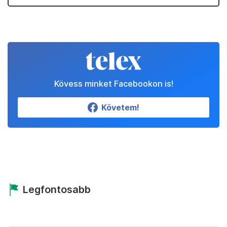
Kövess minket Facebookon is!
Követem!
Legfontosabb