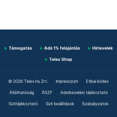
Támogatás
Adó 1% felajánlás
Hírlevelek
Telex Shop
© 2026 Telex.hu Zrt.
Impresszum
Etikai kódex
Átláthatóság
ÁSZF
Adatkezelési tájékoztató
Sütitájékoztató
Süti beállítások
Szabályzatok
Kommentelési szabályzat
Telex Sales