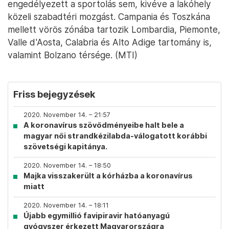
engedélyezett a sportolás sem, kivéve a lakóhely
közeli szabadtéri mozgást. Campania és Toszkána
mellett vörös zónába tartozik Lombardia, Piemonte,
Valle d'Aosta, Calabria és Alto Adige tartomány is,
valamint Bolzano térsége. (MTI)
Friss bejegyzések
2020. November 14. – 21:57
A koronavírus szövődményeibe halt bele a
magyar női strandkézilabda-válogatott korábbi
szövetségi kapitánya.
2020. November 14. – 18:50
Majka visszakerült a kórházba a koronavírus
miatt
2020. November 14. – 18:11
Újabb egymillió favipiravir hatóanyagú
gyógyszer érkezett Magyarországra