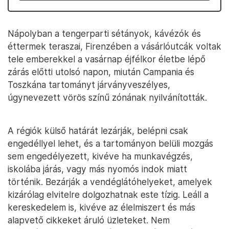
Nápolyban a tengerparti sétányok, kávézók és
éttermek teraszai, Firenzében a vásárlóutcák voltak
tele emberekkel a vasárnap éjfélkor életbe lépő
zárás előtti utolsó napon, miután Campania és
Toszkána tartományt járványveszélyes,
úgynevezett vörös színű zónának nyilvánították.
A régiók külső határát lezárják, belépni csak
engedéllyel lehet, és a tartományon belüli mozgás
sem engedélyezett, kivéve ha munkavégzés,
iskolába járás, vagy más nyomós indok miatt
történik. Bezárják a vendéglátóhelyeket, amelyek
kizárólag elvitelre dolgozhatnak este tízig. Leáll a
kereskedelem is, kivéve az élelmiszert és más
alapvető cikkeket áruló üzleteket. Nem