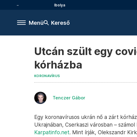
Ibolya
Menü
Kereső
Utcán szült egy cov
kórházba
KORONAVÍRUS
Tenczer Gábor
Egy koronavírusos ukrán nő a zárt kórház
Ukrajnában, Cserkaszi városban – számol
Karpatinfo.net
. Mint írják, Olekszandr Kirk