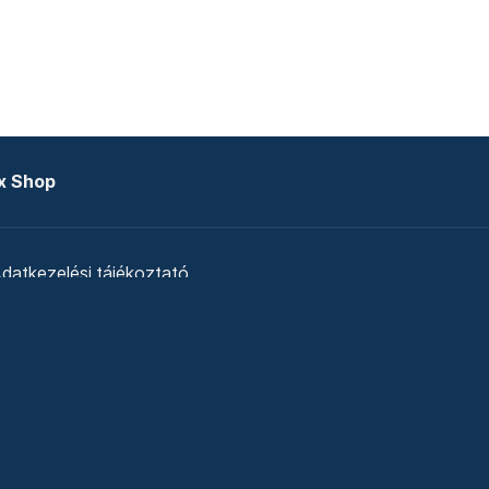
x Shop
datkezelési tájékoztató
zat
Telex Sales