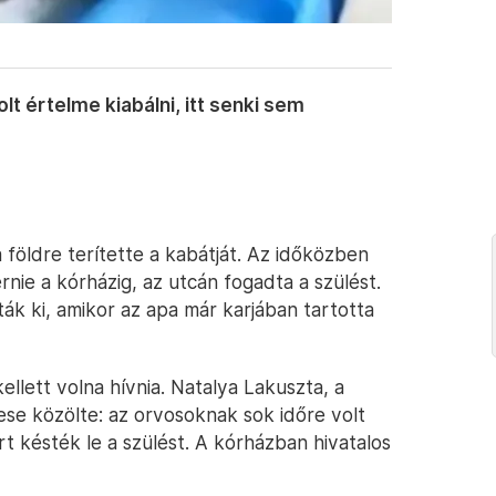
t értelme kiabálni, itt senki sem
 földre terítette a kabátját. Az időközben
rnie a kórházig, az utcán fogadta a szülést.
ták ki, amikor az apa már karjában tartotta
llett volna hívnia. Natalya Lakuszta, a
se közölte: az orvosoknak sok időre volt
t késték le a szülést. A kórházban hivatalos