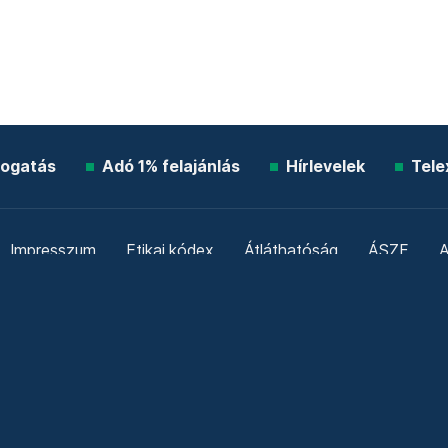
ogatás
Adó 1% felajánlás
Hírlevelek
Tele
Impresszum
Etikai kódex
Átláthatóság
ÁSZF
A
Süti beállítások
Szabályzatok
Kommentelési szabály