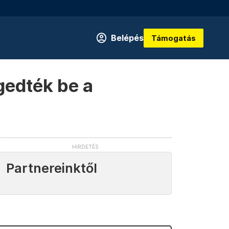
Belépés
Támogatás
gedték be a
Partnereinktől