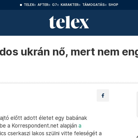
TELEX
AFTER
G7
KARAKTER
TÁMOGATÁS
SHOP
idos ukrán nő, mert nem en
ajtó előtt adott életet egy babának
 be a Korrespondent.net alapján
a
ics cserkaszi lakos szülni vitte feleségét a