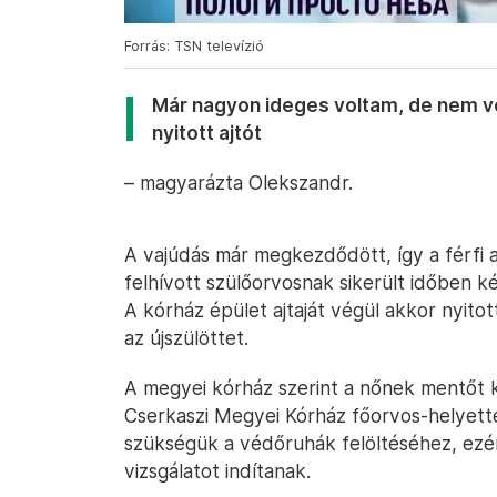
Forrás: TSN televízió
Már nagyon ideges voltam, de nem vol
nyitott ajtót
– magyarázta Olekszandr.
A vajúdás már megkezdődött, így a férfi a
felhívott szülőorvosnak sikerült időben ké
A kórház épület ajtaját végül akkor nyitot
az újszülöttet.
A megyei kórház szerint a nőnek mentőt ke
Cserkaszi Megyei Kórház főorvos-helyette
szükségük a védőruhák felöltéséhez, ezér
vizsgálatot indítanak.