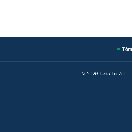
Tám
© 2026 Telex.hu Zrt.
Sütitájékoztató