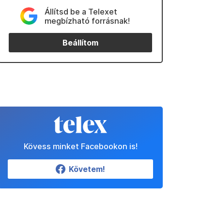
Állítsd be a Telexet
megbízható forrásnak!
Beállítom
Kövess minket Facebookon is!
Követem!