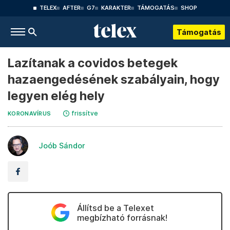
TELEX
AFTER
G7
KARAKTER
TÁMOGATÁS
SHOP
Támogatás
Lazítanak a covidos betegek
hazaengedésének szabályain, hogy
legyen elég hely
frissítve
KORONAVÍRUS
Joób Sándor
Állítsd be a Telexet
megbízható forrásnak!