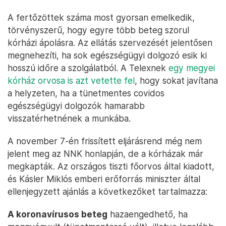
A fertőzöttek száma most gyorsan emelkedik,
törvényszerű, hogy egyre több beteg szorul
kórházi ápolásra. Az ellátás szervezését jelentősen
megnehezíti, ha sok egészségügyi dolgozó esik ki
hosszú időre a szolgálatból. A Telexnek
egy megyei
kórház orvosa is azt vetette fel
, hogy sokat javítana
a helyzeten, ha a tünetmentes covidos
egészségügyi dolgozók hamarabb
visszatérhetnének a munkába.
A november 7-én frissített eljárásrend még nem
jelent meg az NNK honlapján, de a kórházak már
megkapták. Az országos tiszti főorvos által kiadott,
és Kásler Miklós emberi erőforrás miniszter által
ellenjegyzett ajánlás a következőket tartalmazza:
A koronavírusos beteg
hazaengedhető, ha