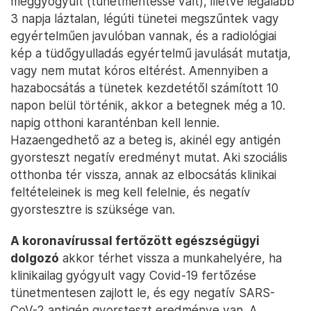
meggyógyult (tünetmentessé vált), illetve legalább
3 napja láztalan, légúti tünetei megszűntek vagy
egyértelműen javulóban vannak, és a radiológiai
kép a tüdőgyulladás egyértelmű javulását mutatja,
vagy nem mutat kóros eltérést. Amennyiben a
hazabocsátás a tünetek kezdetétől számított 10
napon belül történik, akkor a betegnek még a 10.
napig otthoni karanténban kell lennie.
Hazaengedhető az a beteg is, akinél egy antigén
gyorsteszt negatív eredményt mutat. Aki szociális
otthonba tér vissza, annak az elbocsátás klinikai
feltételeinek is meg kell felelnie, és negatív
gyorstesztre is szüksége van.
A koronavírussal fertőzött egészségügyi
dolgozó
akkor térhet vissza a munkahelyére, ha
klinikailag gyógyult vagy Covid-19 fertőzése
tünetmentesen zajlott le, és egy negatív SARS-
CoV-2 antigén gyorsteszt eredménye van. A