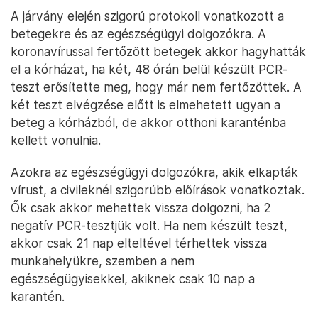
A járvány elején szigorú protokoll vonatkozott a
betegekre és az egészségügyi dolgozókra. A
koronavírussal fertőzött betegek akkor hagyhatták
el a kórházat, ha két, 48 órán belül készült PCR-
teszt erősítette meg, hogy már nem fertőzöttek. A
két teszt elvégzése előtt is elmehetett ugyan a
beteg a kórházból, de akkor otthoni karanténba
kellett vonulnia.
Azokra az egészségügyi dolgozókra, akik elkapták
vírust, a civileknél szigorúbb előírások vonatkoztak.
Ők csak akkor mehettek vissza dolgozni, ha 2
negatív PCR-tesztjük volt. Ha nem készült teszt,
akkor csak 21 nap elteltével térhettek vissza
munkahelyükre, szemben a nem
egészségügyisekkel, akiknek csak 10 nap a
karantén.