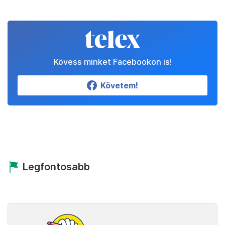
Kövess minket Facebookon is!
Követem!
Legfontosabb