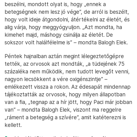
beszélni, mondott olyat is, hogy „ennek a
betegségnek nem lesz jó vége”, de arról is beszélt,
hogy volt ideje átgondolni, átértékelni az életét, és
alig várja, hogy meggyógyuljon. „Azt mondta, ha
kimehet majd, máshogy csinálja az életét. De
sokszor volt halálfélelme is” – mondta Balogh Elek.
Péntek hajnalban aztán megint lélegeztetőgépre
tették, az orvosok azt mondták, „a tüdejének 75
százaléka nem működik, nem tudott levegőt venni,
nagyon lecsökkent a vére oxigénszintje” –
emlékezett vissza a rokon. Az édesapát mindennap
tájékoztatták az orvosok, hogy milyen állapotban
van a fia, „tegnap az a hír jött, hogy Paci már jobban
van” – mondta Balogh Elek, viszont ma reggelre
„ráment a betegség a szívére”, amit katéterezni is
kellett.