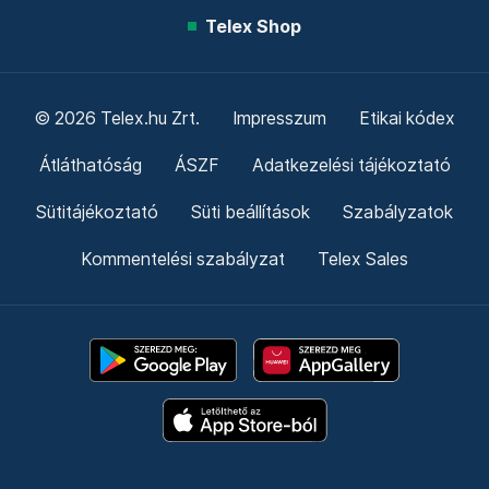
Telex Shop
© 2026 Telex.hu Zrt.
Impresszum
Etikai kódex
Átláthatóság
ÁSZF
Adatkezelési tájékoztató
Sütitájékoztató
Süti beállítások
Szabályzatok
Kommentelési szabályzat
Telex Sales