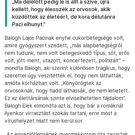
„Ma délelőtt pedig le is állt a szíve, újra
kellett, hogy élesszék az orvosok, akik
küzdöttek az életéért, de kora délutánra
Paci elhunyt.”
Balogh Lajos Pacinak enyhe cukorbetegsége volt,
amire gyógyszert szedett, „más alapbetegségről
nem tudunk, nem volt betegeskedő típus, sőt, erős
volt, jött-ment, utazott, koncertezett, politizált” –
mondta Balogh, aki szerint különösen tragikus, hogy
szerettei úgy veszítették el, hogy nem láthatták,
amióta kórházban volt. „Könyörögtek az
orvosoknak, hogy hadd láthassák, de nem lehetett.
Ez az élettársának szinte elviselhetetlen fájdalom”.
Balogh Elek elmondta azt is, hogy bár a romáknál
ilyenkor virrasztást szokás tartani, erre most a
vírushelyzet miatt nem kerül sor.
„Az egyenlőtlenségek gyermekkorom óta zavartak,