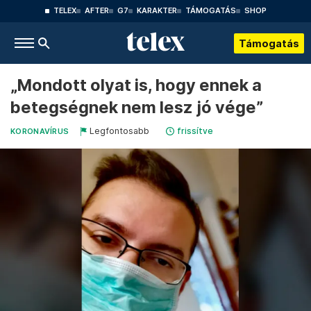
TELEX
AFTER
G7
KARAKTER
TÁMOGATÁS
SHOP
Támogatás
„Mondott olyat is, hogy ennek a
betegségnek nem lesz jó vége”
Legfontosabb
frissítve
KORONAVÍRUS