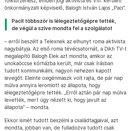
folklórzenész, emberi jogi aktivista és VIII. kerületi
önkormányzati képviselő, Balogh István Lajos „Paci”.
Pacit többször is lélegeztetőgépre tették,
de végül a szíve mondta fel a szolgálatot
– erről beszélt a Telexnek az elhunyt roma aktivista
nagybátyja. Az első roma tévécsatornát, a Dikh TV-t
megalapító Balogh Elek azt mondta, amikor az
unokaöccse kórházba került, már csak írásban
tudott kommunikálni, nagyon nehezen kapott
levegőt. Eleinte oxigénmaszk volt rajta, de pár nap
múlva annyira leromlott az állapota, hogy
lélegeztetőgépre tették. „Erről aztán pár nap múlva
levették, mert úgy nézett ki, hogy javult az
állapota” – mondta.
Ekkor ismét tudott beszélni a családtagjaival, azt
mondta, jobban van, de fulladozva tudott csak