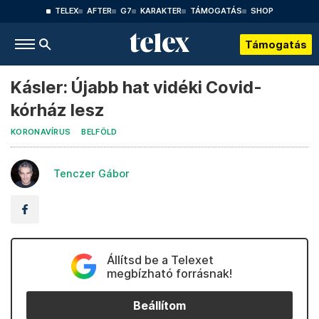
TELEX
AFTER
G7
KARAKTER
TÁMOGATÁS
SHOP
Támogatás
Kásler: Újabb hat vidéki Covid-
kórház lesz
KORONAVÍRUS
BELFÖLD
Tenczer Gábor
Állítsd be a Telexet
megbízható forrásnak!
Beállítom