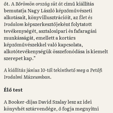
őt. A
Bőrömön ország süt át
című kiállítás
bemutatja Nagy László képzőművészeti
alkotásait, könyvillusztrációit, az
Élet és
Irodalom
képszerkesztőjeként folytatott
tevékenységét, asztalosipari és fafaragási
munkásságát, emellett a kortárs
képzőművészekkel való kapcsolata,
alkotótevékenységük összefonódása is kiemelt
szerepet kap.”
A kiállítás június 10-től tekinthető meg a Petőfi
Irodalmi Múzeumban.
Élő test
A Booker-díjas David Szalay lesz az idei
könyvhét sztárvendége, ő fogja megnyitni