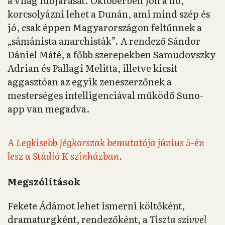
a világ időjárását. Októberben jön a hó,
korcsolyázni lehet a Dunán, ami mind szép és
jó, csak éppen Magyarországon feltűnnek a
„sámánista anarchisták”. A rendező Sándor
Dániel Máté, a főbb szerepekben Samudovszky
Adrian és Pallagi Melitta, illetve kicsit
aggasztóan az egyik zeneszerzőnek a
mesterséges intelligenciával működő Suno-
app van megadva.
A Legkisebb Jégkorszak bemutatója június 5-én
lesz a Stúdió K színházban.
Megszólítások
Fekete Ádámot lehet ismerni költőként,
dramaturgként, rendezőként, a
Tiszta szívvel