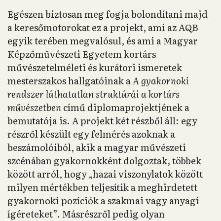
Egészen biztosan meg fogja bolondítani majd
a keresőmotorokat ez a projekt, ami az AQB
egyik terében megvalósul, és ami a Magyar
Képzőművészeti Egyetem kortárs
művészetelméleti és kurátori ismeretek
mesterszakos hallgatóinak a
A gyakornoki
rendszer láthatatlan struktúrái a kortárs
művészetben
című diplomaprojektjének a
bemutatója is. A projekt két részből áll: egy
részről készült egy felmérés azoknak a
beszámolóiból, akik a magyar művészeti
szcénában gyakornokként dolgoztak, többek
között arról, hogy „hazai viszonylatok között
milyen mértékben teljesítik a meghirdetett
gyakornoki pozíciók a szakmai vagy anyagi
ígéreteket”. Másrészről pedig olyan