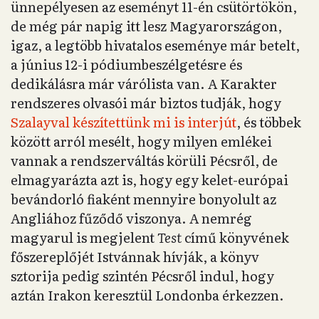
ünnepélyesen az eseményt 11-én csütörtökön,
de még pár napig itt lesz Magyarországon,
igaz, a legtöbb hivatalos eseménye már betelt,
a június 12-i pódiumbeszélgetésre és
dedikálásra már várólista van. A Karakter
rendszeres olvasói már biztos tudják, hogy
Szalayval készítettünk mi is interjút
, és többek
között arról mesélt, hogy milyen emlékei
vannak a rendszerváltás körüli Pécsről, de
elmagyarázta azt is, hogy egy kelet-európai
bevándorló fiaként mennyire bonyolult az
Angliához fűződő viszonya. A nemrég
magyarul is megjelent
Test
című könyvének
főszereplőjét Istvánnak hívják, a könyv
sztorija pedig szintén Pécsről indul, hogy
aztán Irakon keresztül Londonba érkezzen.