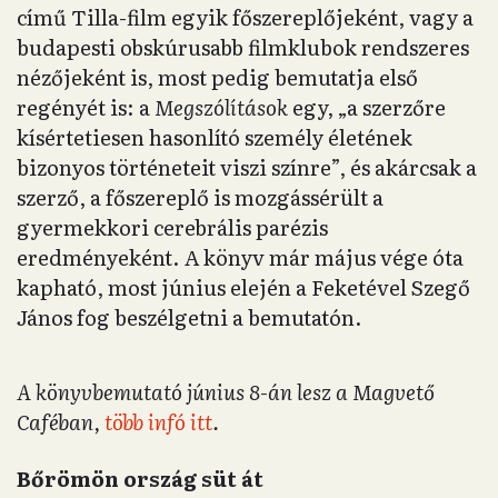
című Tilla-film egyik főszereplőjeként, vagy a
budapesti obskúrusabb filmklubok rendszeres
nézőjeként is, most pedig bemutatja első
regényét is: a
Megszólítások
egy, „a szerzőre
kísértetiesen hasonlító személy életének
bizonyos történeteit viszi színre”, és akárcsak a
szerző, a főszereplő is mozgássérült a
gyermekkori cerebrális parézis
eredményeként. A könyv már május vége óta
kapható, most június elején a Feketével Szegő
János fog beszélgetni a bemutatón.
A könyvbemutató június 8-án lesz a Magvető
Caféban,
több infó itt
.
Bőrömön ország süt át