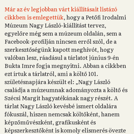
Már az év legjobban várt kiállításait listázó
cikkben is emlegettük
, hogy a Petőfi Irodalmi
Múzeum Nagy László-kiállítást tervez,
egyelőre még sem a múzeum oldalán, sem a
Facebook-profilján nincsen erről szól, de a
szerkesztőségünk kapott meghívót, hogy
valóban lesz, ráadásul a tárlatot június 9-én
Bukta Imre fogja megnyitni. Abban a cikkben
ezt írtuk a tárlatról, ami a költő 101.
születésnapjára készült el: „Nagy László
családja a múzeumnak adományozta a költő és
Szécsi Margit hagyatékának nagy részét. A
tárlat Nagy László kevésbé ismert oldalára
fókuszál, hiszen nemcsak költőként, hanem
képzőművészként, grafikusként és
képszerkesztőként is komoly elismerés övezte