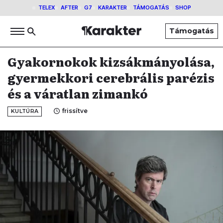
TELEX
AFTER
G7
KARAKTER
TÁMOGATÁS
SHOP
Támogatás
Gyakornokok kizsákmányolása,
gyermekkori cerebrális parézis
és a váratlan zimankó
frissítve
KULTÚRA