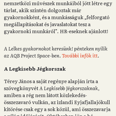
nemzetközi művészek munkáiból jött létre egy
tárlat, akik szintén dolgoztak már
gyakornokként, és a munkásságuk „felforgató
megállapításokat és javaslatokat tesz a
gyakornoki munkáról”. HR-eseknek ajánlott!
A Lelkes gyakornokot keresünk! pénteken nyílik
az AQB Project Space-ben.
További infók itt
.
A Legkisebb Jégkorszak
Térey János a saját regénye alapján írta a
szövegkönyvét
A Legkisebb Jégkorszaknak
,
amiben a rég nem látott közlekedés-
összezavaró vulkán, az izlandi Eyjafjallajökull
kitörése csak egy a sok közül, ami összezavarja