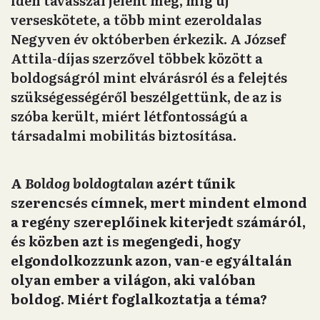
idén tavasszal jelent meg, míg új
verseskötete, a több mint ezeroldalas
Negyven év októberben érkezik. A József
Attila-díjas szerzővel többek között a
boldogságról mint elvárásról és a felejtés
szükségességéről beszélgettünk, de az is
szóba került, miért létfontosságú a
társadalmi mobilitás biztosítása.
A
Boldog boldogtalan
azért tűnik
szerencsés címnek, mert mindent elmond
a regény szereplőinek kiterjedt számáról,
és közben azt is megengedi, hogy
elgondolkozzunk azon, van-e egyáltalán
olyan ember a világon, aki valóban
boldog. Miért foglalkoztatja a téma?