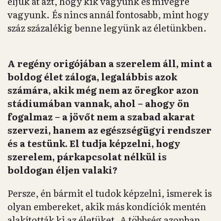
éljük át azt, hogy kik vagyunk és mivégre
vagyunk. És nincs annál fontosabb, mint hogy
száz százalékig benne legyünk az életünkben.
A regény origójában a szerelem áll, mint a
boldog élet záloga, legalábbis azok
számára, akik még nem az öregkor azon
stádiumában vannak, ahol – ahogy ön
fogalmaz – a jövőt nem a szabad akarat
szervezi, hanem az egészségügyi rendszer
és a testünk. El tudja képzelni, hogy
szerelem, párkapcsolat nélkül is
boldogan éljen valaki?
Persze, én bármit el tudok képzelni, ismerek is
olyan embereket, akik más kondíciók mentén
alakították ki az életüket. A többség azonban,