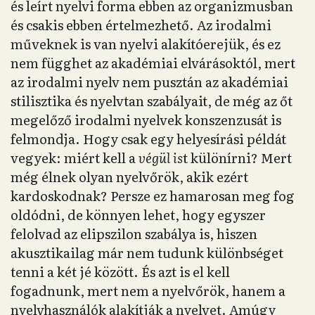
és leírt nyelvi forma ebben az organizmusban
és csakis ebben értelmezhető. Az irodalmi
műveknek is van nyelvi alakítóerejük, és ez
nem függhet az akadémiai elvárásoktól, mert
az irodalmi nyelv nem pusztán az akadémiai
stilisztika és nyelvtan szabályait, de még az őt
megelőző irodalmi nyelvek konszenzusát is
felmondja. Hogy csak egy helyesírási példát
vegyek: miért kell a
végül is
t különírni? Mert
még élnek olyan nyelvőrök, akik ezért
kardoskodnak? Persze ez hamarosan meg fog
oldódni, de könnyen lehet, hogy egyszer
felolvad az elipszilon szabálya is, hiszen
akusztikailag már nem tudunk különbséget
tenni a két jé között. És azt is el kell
fogadnunk, mert nem a nyelvőrök, hanem a
nyelvhasználók alakítják a nyelvet. Amúgy