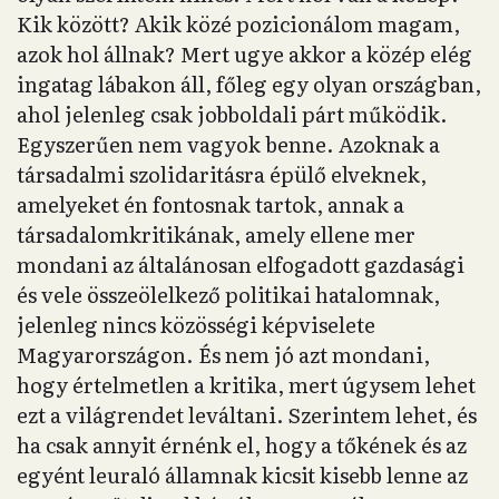
Kik között? Akik közé pozicionálom magam,
azok hol állnak? Mert ugye akkor a közép elég
ingatag lábakon áll, főleg egy olyan országban,
ahol jelenleg csak jobboldali párt működik.
Egyszerűen nem vagyok benne. Azoknak a
társadalmi szolidaritásra épülő elveknek,
amelyeket én fontosnak tartok, annak a
társadalomkritikának, amely ellene mer
mondani az általánosan elfogadott gazdasági
és vele összeölelkező politikai hatalomnak,
jelenleg nincs közösségi képviselete
Magyarországon. És nem jó azt mondani,
hogy értelmetlen a kritika, mert úgysem lehet
ezt a világrendet leváltani. Szerintem lehet, és
ha csak annyit érnénk el, hogy a tőkének és az
egyént leuraló államnak kicsit kisebb lenne az