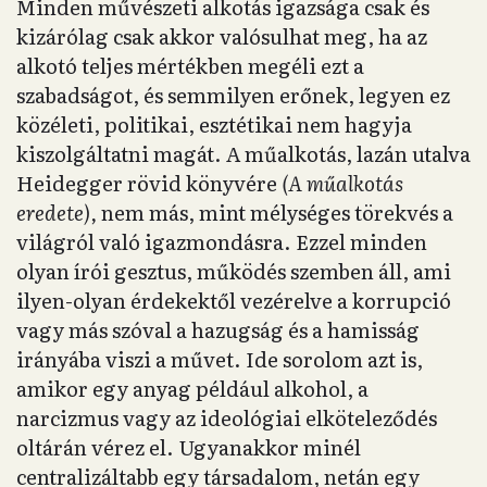
Minden művészeti alkotás igazsága csak és
kizárólag csak akkor valósulhat meg, ha az
alkotó teljes mértékben megéli ezt a
szabadságot, és semmilyen erőnek, legyen ez
közéleti, politikai, esztétikai nem hagyja
kiszolgáltatni magát. A műalkotás, lazán utalva
Heidegger rövid könyvére
(A műalkotás
eredete),
nem más, mint mélységes törekvés a
világról való igazmondásra. Ezzel minden
olyan írói gesztus, működés szemben áll, ami
ilyen-olyan érdekektől vezérelve a korrupció
vagy más szóval a hazugság és a hamisság
irányába viszi a művet. Ide sorolom azt is,
amikor egy anyag például alkohol, a
narcizmus vagy az ideológiai elköteleződés
oltárán vérez el. Ugyanakkor minél
centralizáltabb egy társadalom, netán egy