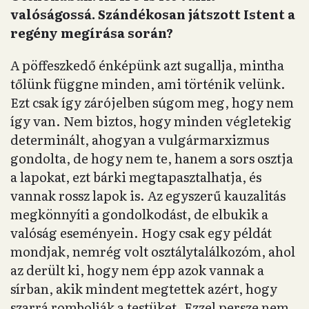
valóságossá. Szándékosan játszott Istent a
regény megírása során?
A pöffeszkedő énképünk azt sugallja, mintha
tőlünk függne minden, ami történik velünk.
Ezt csak így zárójelben súgom meg, hogy nem
így van. Nem biztos, hogy minden végletekig
determinált, ahogyan a vulgármarxizmus
gondolta, de hogy nem te, hanem a sors osztja
a lapokat, ezt bárki megtapasztalhatja, és
vannak rossz lapok is. Az egyszerű kauzalitás
megkönnyíti a gondolkodást, de elbukik a
valóság eseményein. Hogy csak egy példát
mondjak, nemrég volt osztálytalálkozóm, ahol
az derült ki, hogy nem épp azok vannak a
sírban, akik mindent megtettek azért, hogy
szarrá rombolják a testüket. Ezzel persze nem