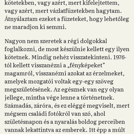
kötetekben, vagy azért, mert kifelejtettem,
vagy azért, mert vázlatfüzetekben hagytam.
Átnyálaztam ezeket a füzeteket, hogy lehetőleg
ne maradjon ki semmi.
Nagyon nem szeretek a régi dolgokkal
foglalkozni, de most készülnie kellett egy ilyen
kötetnek. Mindig nehéz visszatekinteni. 1976-
tól kellett visszanézni a „fényképeket”
magamról, visszanézni azokat az érzelmeket,
amelyek mozgatói voltak egy-egy szöveg
megszületésének. Az egésznek van egy olyan
jellege, mintha vége lenne a történetnek.
Számadás, záróra, és ez eléggé megviselt, mert
mégsem családi fotókról van szó, ahol
születésnapon és a nyaralás boldog perceiben
vannak lekattintva az emberek. Itt épp a múlt