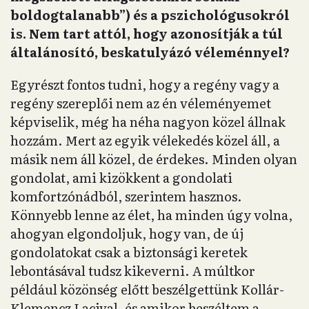
boldogtalanabb”) és a pszichológusokról
is. Nem tart attól, hogy azonosítják a túl
általánosító, beskatulyázó véleménnyel?
Egyrészt fontos tudni, hogy a regény vagy a
regény szereplői nem az én véleményemet
képviselik, még ha néha nagyon közel állnak
hozzám. Mert az egyik vélekedés közel áll, a
másik nem áll közel, de érdekes. Minden olyan
gondolat, ami kizökkent a gondolati
komfortzónádból, szerintem hasznos.
Könnyebb lenne az élet, ha minden úgy volna,
ahogyan elgondoljuk, hogy van, de új
gondolatokat csak a biztonsági keretek
lebontásával tudsz kikeverni. A múltkor
például közönség előtt beszélgettünk Kollár-
Klemencz Lacival, és amikor beszéltem a