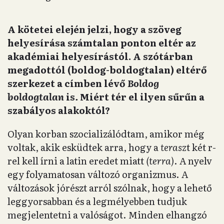
A kötetei elején jelzi, hogy a szöveg
helyesírása számtalan ponton eltér az
akadémiai helyesírástól. A szótárban
megadottól (boldog-boldogtalan) eltérő
szerkezet a címben lévő
Boldog
boldogtalan
is
.
Miért tér el ilyen sűrűn a
szabályos alakoktól?
Olyan korban szocializálódtam, amikor még
voltak, akik esküdtek arra, hogy a
terasz
t két r-
rel kell írni a latin eredet miatt
(terra)
. A nyelv
egy folyamatosan változó organizmus. A
változások jórészt arról szólnak, hogy a lehető
leggyorsabban és a legmélyebben tudjuk
megjelentetni a valóságot. Minden elhangzó