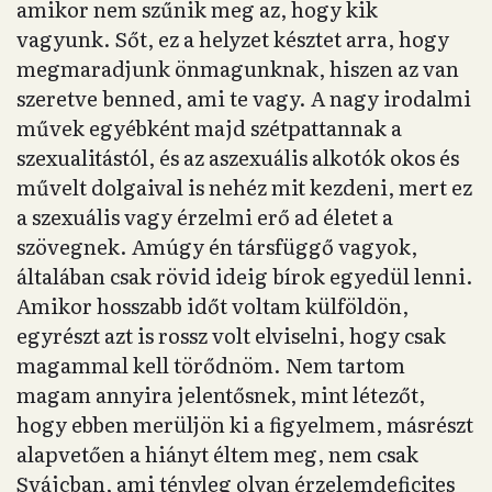
amikor nem szűnik meg az, hogy kik
vagyunk. Sőt, ez a helyzet késztet arra, hogy
megmaradjunk önmagunknak, hiszen az van
szeretve benned, ami te vagy. A nagy irodalmi
művek egyébként majd szétpattannak a
szexualitástól, és az aszexuális alkotók okos és
művelt dolgaival is nehéz mit kezdeni, mert ez
a szexuális vagy érzelmi erő ad életet a
szövegnek. Amúgy én társfüggő vagyok,
általában csak rövid ideig bírok egyedül lenni.
Amikor hosszabb időt voltam külföldön,
egyrészt azt is rossz volt elviselni, hogy csak
magammal kell törődnöm. Nem tartom
magam annyira jelentősnek, mint létezőt,
hogy ebben merüljön ki a figyelmem, másrészt
alapvetően a hiányt éltem meg, nem csak
Svájcban, ami tényleg olyan érzelemdeficites