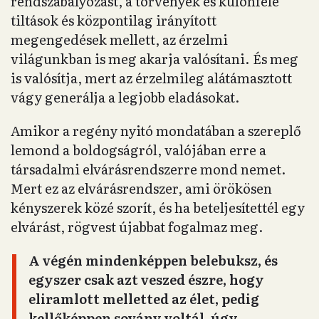
rendszabályozást, a törvények és különféle
tiltások és központilag irányított
megengedések mellett, az érzelmi
világunkban is meg akarja valósítani. És meg
is valósítja, mert az érzelmileg alátámasztott
vágy generálja a legjobb eladásokat.
Amikor a regény nyitó mondatában a szereplő
lemond a boldogságról, valójában erre a
társadalmi elvárásrendszerre mond nemet.
Mert ez az elvárásrendszer, ami örökösen
kényszerek közé szorít, és ha beteljesítettél egy
elvárást, rögvest újabbat fogalmaz meg.
A végén mindenképpen belebuksz, és
egyszer csak azt veszed észre, hogy
eliramlott melletted az élet, pedig
kellőképpen sovány voltál, úgy