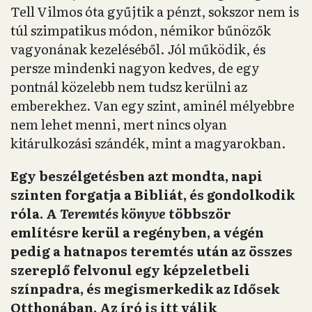
Tell Vilmos óta gyűjtik a pénzt, sokszor nem is
túl szimpatikus módon, némikor bűnözők
vagyonának kezeléséből. Jól működik, és
persze mindenki nagyon kedves, de egy
pontnál közelebb nem tudsz kerülni az
emberekhez. Van egy szint, aminél mélyebbre
nem lehet menni, mert nincs olyan
kitárulkozási szándék, mint a magyarokban.
Egy beszélgetésben azt mondta, napi
szinten forgatja a Bibliát, és gondolkodik
róla. A
Teremtés könyve
többször
említésre kerül a regényben, a végén
pedig a hatnapos teremtés után az összes
szereplő felvonul egy képzeletbeli
színpadra, és megismerkedik az Idősek
Otthonában. Az író is itt válik