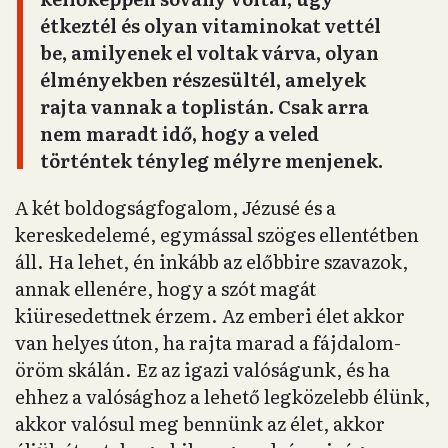
étkeztél és olyan vitaminokat vettél
be, amilyenek el voltak várva, olyan
élményekben részesültél, amelyek
rajta vannak a toplistán. Csak arra
nem maradt idő, hogy a veled
történtek tényleg mélyre menjenek.
A két boldogságfogalom, Jézusé és a
kereskedelemé, egymással szöges ellentétben
áll. Ha lehet, én inkább az előbbire szavazok,
annak ellenére, hogy a szót magát
kiüresedettnek érzem. Az emberi élet akkor
van helyes úton, ha rajta marad a fájdalom-
öröm skálán. Ez az igazi valóságunk, és ha
ehhez a valósághoz a lehető legközelebb élünk,
akkor valósul meg bennünk az élet, akkor