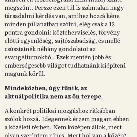
megszűnt. Persze ezen túl is számtalan nagy
társadalmi kérdés van, amihez hozzá kéne
minden pillanatban szólni, elég csak a 12
pontra gondolni: közteherviselés, törvény
előtti egyenlőség, sajtószabadság, és mellé
csúsztatnék néhány gondolatot az
evangéliumokból. Ezek mentén jobb és
emberségesebb világot tudhatnánk kiépíteni
magunk körül.
Mindeközben, úgy tűnik, az
aktuálpolitika nem az ön terepe.
A konkrét politikai mozgáshoz ritkábban
szólok hozzá. Idegennek érzem magam ebben
a közéleti térben. Nem középen állok, mert
olyan szerintem nincs. Mert hol van a közép?