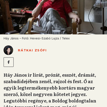
Háy János – Fotó: Hevesi-Szabó Lujza / Telex
RÁTKAI ZSÓFI
Háy János ír lírát, prózát, esszét, drámát,
szabadidejében zenél, rajzol és fest. Ő az
egyik legtermékenyebb kortárs magyar
szerző, közel negyven kötetet jegyez.
Legutóbbi regénye, a Boldog boldogtalan