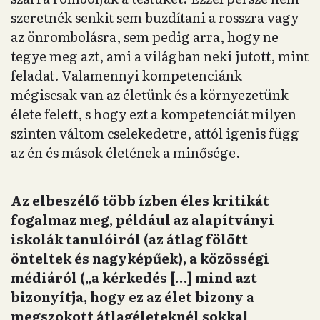
szeretnék senkit sem buzdítani a rosszra vagy
az önrombolásra, sem pedig arra, hogy ne
tegye meg azt, ami a világban neki jutott, mint
feladat. Valamennyi kompetenciánk
mégiscsak van az életünk és a környezetünk
élete felett, s hogy ezt a kompetenciát milyen
szinten váltom cselekedetre, attól igenis függ
az én és mások életének a minősége.
Az elbeszélő több ízben éles kritikát
fogalmaz meg, például az alapítványi
iskolák tanulóiról (az átlag fölött
önteltek és nagyképűek), a közösségi
médiáról („a kérkedés […] mind azt
bizonyítja, hogy ez az élet bizony a
megszokott átlagéleteknél sokkal