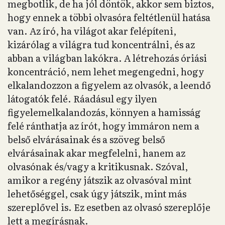
megbotlik, de ha jól döntök, akkor sem biztos,
hogy ennek a többi olvasóra feltétlenül hatása
van. Az író, ha világot akar felépíteni,
kizárólag a világra tud koncentrálni, és az
abban a világban lakókra. A létrehozás óriási
koncentráció, nem lehet megengedni, hogy
elkalandozzon a figyelem az olvasók, a leendő
látogatók felé. Ráadásul egy ilyen
figyelemelkalandozás, könnyen a hamisság
felé ránthatja az írót, hogy immáron nem a
belső elvárásainak és a szöveg belső
elvárásainak akar megfelelni, hanem az
olvasónak és/vagy a kritikusnak. Szóval,
amikor a regény játszik az olvasóval mint
lehetőséggel, csak úgy játszik, mint más
szereplővel is. Ez esetben az olvasó szereplője
lett a megírásnak.