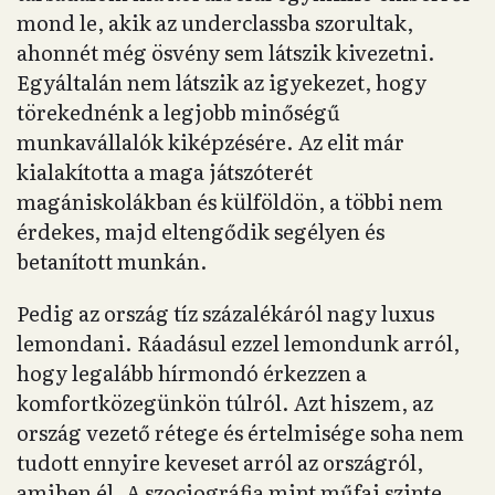
mond le, akik az underclassba szorultak,
ahonnét még ösvény sem látszik kivezetni.
Egyáltalán nem látszik az igyekezet, hogy
törekednénk a legjobb minőségű
munkavállalók kiképzésére. Az elit már
kialakította a maga játszóterét
magániskolákban és külföldön, a többi nem
érdekes, majd eltengődik segélyen és
betanított munkán.
Pedig az ország tíz százalékáról nagy luxus
lemondani. Ráadásul ezzel lemondunk arról,
hogy legalább hírmondó érkezzen a
komfortközegünkön túlról. Azt hiszem, az
ország vezető rétege és értelmisége soha nem
tudott ennyire keveset arról az országról,
amiben él. A szociográfia mint műfaj szinte