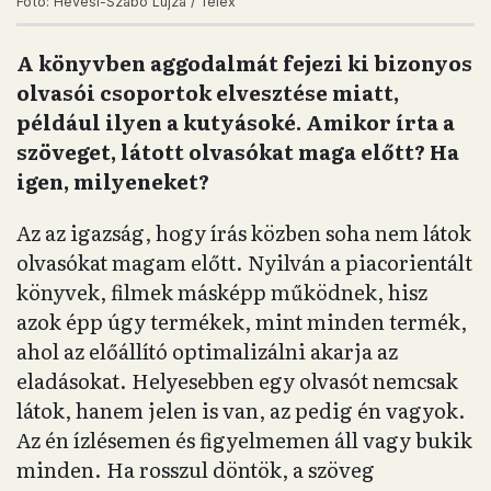
Fotó: Hevesi-Szabó Lujza / Telex
A könyvben aggodalmát fejezi ki bizonyos
olvasói csoportok elvesztése miatt,
például ilyen a kutyásoké. Amikor írta a
szöveget, látott olvasókat maga előtt? Ha
igen, milyeneket?
Az az igazság, hogy írás közben soha nem látok
olvasókat magam előtt. Nyilván a piacorientált
könyvek, filmek másképp működnek, hisz
azok épp úgy termékek, mint minden termék,
ahol az előállító optimalizálni akarja az
eladásokat. Helyesebben egy olvasót nemcsak
látok, hanem jelen is van, az pedig én vagyok.
Az én ízlésemen és figyelmemen áll vagy bukik
minden. Ha rosszul döntök, a szöveg