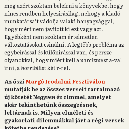
meg azért szoktam beleírni a könyvekbe, hogy
nincs rendben helyesírásilag, nehogy a kiadó
munkatársait vádolja valaki hanyagsággal,
hogy mért nem javított ki ezt vagy azt.
Egyébként nem szoktam értelmetlen
változtatásokat csinálni. A legtöbb probléma az
egybeírással és különírással van, és persze
olyanokkal, hogy miért kell a
narcizmus
t a-val
írni, a
horribilis
t két r-rel.
Az őszi
Margó Irodalmi Fesztiválon
mutatják be az összes verseit tartalmazó
új kötetét
Negyven év
címmel, amelyet
akár tekinthetünk összegzésnek,
leltárnak is. Milyen elméleti és
gyakorlati dilemmákkal járt a régi versek
kötetbe rendezése?