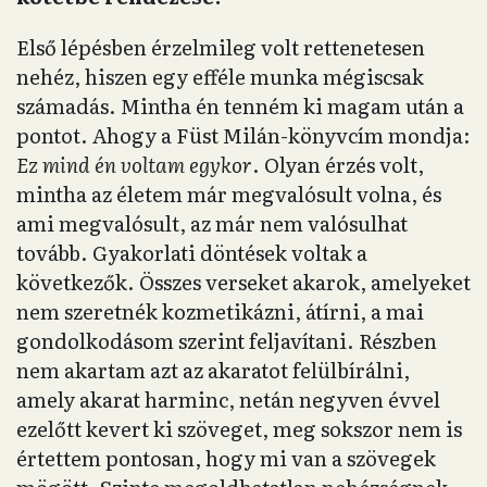
Első lépésben érzelmileg volt rettenetesen
nehéz, hiszen egy efféle munka mégiscsak
számadás. Mintha én tenném ki magam után a
pontot. Ahogy a Füst Milán-könyvcím mondja:
Ez mind én voltam egykor
. Olyan érzés volt,
mintha az életem már megvalósult volna, és
ami megvalósult, az már nem valósulhat
tovább. Gyakorlati döntések voltak a
következők. Összes verseket akarok, amelyeket
nem szeretnék kozmetikázni, átírni, a mai
gondolkodásom szerint feljavítani. Részben
nem akartam azt az akaratot felülbírálni,
amely akarat harminc, netán negyven évvel
ezelőtt kevert ki szöveget, meg sokszor nem is
értettem pontosan, hogy mi van a szövegek