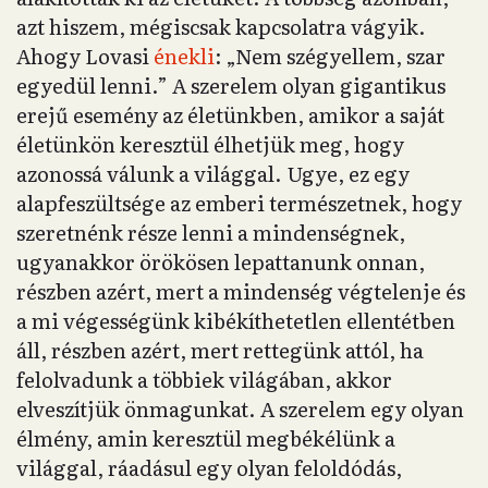
azt hiszem, mégiscsak kapcsolatra vágyik.
Ahogy Lovasi
énekli
: „Nem szégyellem, szar
egyedül lenni.” A szerelem olyan gigantikus
erejű esemény az életünkben, amikor a saját
életünkön keresztül élhetjük meg, hogy
azonossá válunk a világgal. Ugye, ez egy
alapfeszültsége az emberi természetnek, hogy
szeretnénk része lenni a mindenségnek,
ugyanakkor örökösen lepattanunk onnan,
részben azért, mert a mindenség végtelenje és
a mi végességünk kibékíthetetlen ellentétben
áll, részben azért, mert rettegünk attól, ha
felolvadunk a többiek világában, akkor
elveszítjük önmagunkat. A szerelem egy olyan
élmény, amin keresztül megbékélünk a
világgal, ráadásul egy olyan feloldódás,