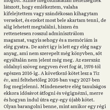
mögött. Szinte megoldhatatlan nehézségnek
látszott, hogy emlékeztem, valaha
kifelejtettem vagy szándékosan kihagytam
verseket, és ezeket most bele akartam tenni, de
alig lehetett megtalálni, hiszen én
rettenetesen rosszul adminisztrálom
magamat, vagyis sehogy és a memóriám is
elég gyatra. De azért így is lett egy elég nagy
anyag, ami nem szerepelt még könyvben, sőt
egyáltalán nem jelent még meg. Az ezerszáz
oldalnyi szöveg negyven évet fog át, 1976-tól
egészen 2016-ig. A következő kötet lesz a
Tíz
év
, ami feltehetőleg 2026-ban vagy 2027-ben
fog megjelenni. Mindenesetre elég tanulságos
ekkora idősávot átfogni és végignézni, merre
és hogyan indul útra egy-egy újabb kötet.
Olyan barangolni benne, mint amikor egy régi