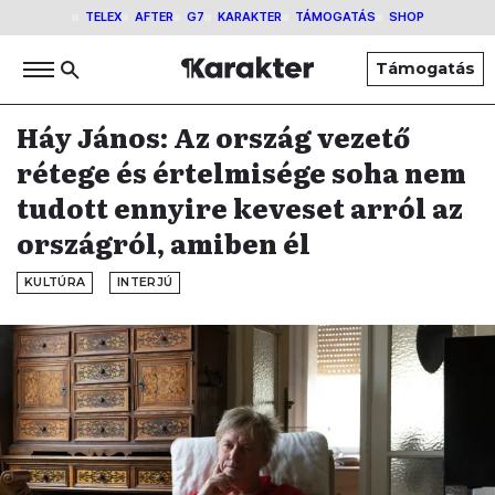
TELEX
AFTER
G7
KARAKTER
TÁMOGATÁS
SHOP
Támogatás
Háy János: Az ország vezető
rétege és értelmisége soha nem
tudott ennyire keveset arról az
országról, amiben él
KULTÚRA
INTERJÚ