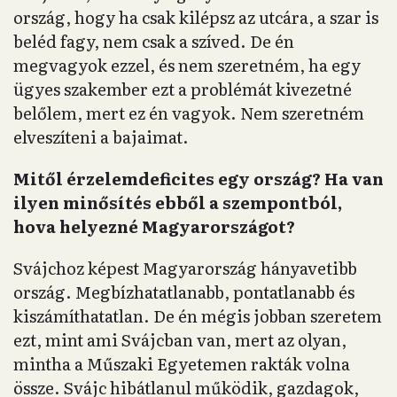
ország, hogy ha csak kilépsz az utcára, a szar is
beléd fagy, nem csak a szíved. De én
megvagyok ezzel, és nem szeretném, ha egy
ügyes szakember ezt a problémát kivezetné
belőlem, mert ez én vagyok. Nem szeretném
elveszíteni a bajaimat.
Mitől érzelemdeficites egy ország? Ha van
ilyen minősítés ebből a szempontból,
hova helyezné Magyarországot?
Svájchoz képest Magyarország hányavetibb
ország. Megbízhatatlanabb, pontatlanabb és
kiszámíthatatlan. De én mégis jobban szeretem
ezt, mint ami Svájcban van, mert az olyan,
mintha a Műszaki Egyetemen rakták volna
össze. Svájc hibátlanul működik, gazdagok,