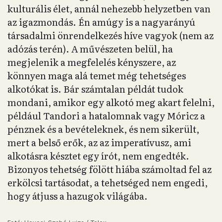
kulturális élet, annál nehezebb helyzetben van
az igazmondás. Én amúgy is a nagyarányú
társadalmi önrendelkezés híve vagyok (nem az
adózás terén). A művészeten belül, ha
megjelenik a megfelelés kényszere, az
könnyen maga alá temet még tehetséges
alkotókat is. Bár számtalan példát tudok
mondani, amikor egy alkotó meg akart felelni,
például Tandori a hatalomnak vagy Móricz a
pénznek és a bevételeknek, és nem sikerült,
mert a belső erők, az az imperatívusz, ami
alkotásra késztet egy írót, nem engedték.
Bizonyos tehetség fölött hiába számoltad fel az
erkölcsi tartásodat, a tehetséged nem engedi,
hogy átjuss a hazugok világába.