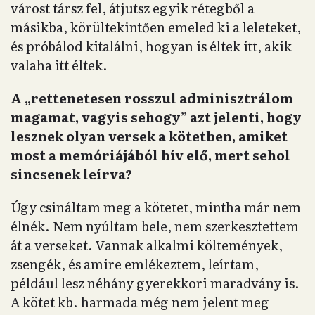
várost társz fel, átjutsz egyik rétegből a
másikba, körültekintően emeled ki a leleteket,
és próbálod kitalálni, hogyan is éltek itt, akik
valaha itt éltek.
A „rettenetesen rosszul adminisztrálom
magamat, vagyis sehogy” azt jelenti, hogy
lesznek olyan versek a kötetben, amiket
most a memóriájából hív elő, mert sehol
sincsenek leírva?
Úgy csináltam meg a kötetet, mintha már nem
élnék. Nem nyúltam bele, nem szerkesztettem
át a verseket. Vannak alkalmi költemények,
zsengék, és amire emlékeztem, leírtam,
például lesz néhány gyerekkori maradvány is.
A kötet kb. harmada még nem jelent meg