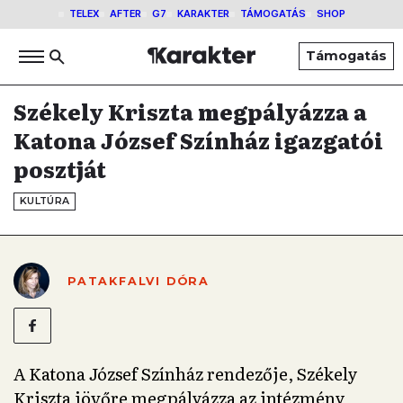
TELEX
AFTER
G7
KARAKTER
TÁMOGATÁS
SHOP
Támogatás
Székely Kriszta megpályázza a
Katona József Színház igazgatói
posztját
KULTÚRA
PATAKFALVI DÓRA
A Katona József Színház rendezője, Székely
Kriszta jövőre megpályázza az intézmény