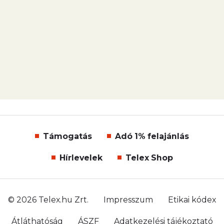
Támogatás
Adó 1% felajánlás
Hírlevelek
Telex Shop
© 2026 Telex.hu Zrt.
Impresszum
Etikai kódex
Átláthatóság
ÁSZF
Adatkezelési tájékoztató