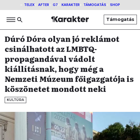
TELEX
AFTER
G7
KARAKTER
TÁMOGATÁS
SHOP
Támogatás
Dúró Dóra olyan jó reklámot
csinálhatott az LMBTQ-
propagandával vádolt
kiállításnak, hogy még a
Nemzeti Múzeum főigazgatója is
köszönetet mondott neki
KULTÚRA