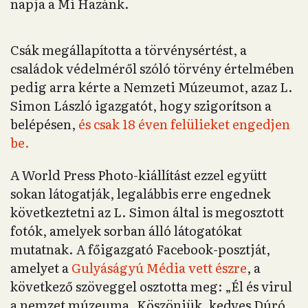
napja a Mi Hazánk.
Csák megállapította a törvénysértést, a
családok védelméről szóló törvény értelmében
pedig arra kérte a Nemzeti Múzeumot, azaz L.
Simon László igazgatót, hogy szigorítson a
belépésen,
és csak 18 éven felülieket engedjen
be.
A World Press Photo-kiállítást ezzel együtt
sokan látogatják, legalábbis erre engednek
következtetni az L. Simon által is megosztott
fotók, amelyek sorban álló látogatókat
mutatnak. A főigazgató Facebook-posztját,
amelyet a
Gulyáságyú Média vett észre
, a
következő szöveggel osztotta meg: „Él és virul
a nemzet múzeuma. Köszönjük, kedves Dúró