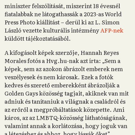
miniszter felszólítását, miszerint 18 évesnél
fiatalabbak ne látogathassák a 2023-as World
Press Photo kiállítást – derül ki az L. Simon
László vezette kulturális intézmény
AFP-nek
küldött tájékoztatásából.
A kifogásolt képek szerzője, Hannah Reyes
Morales fotós a Hvg.hu-nak azt írta: „Sem a
képek, sem az azokon ábrázolt emberek nem
veszélyesek és nem károsak. Ezek a fotók
kedves és szerető emberekként ábrázolják a
Golden Gays közösség tagjait, akiknek van mit
adniuk és tanítaniuk a világnak a családról és
az erőről a megpróbáltatások közepette. Ami
káros, az az LMBTQ-közösség láthatóságának,
valamint annak a korlátozása, hogy joguk van
a létezéshez és ahhoz, hogy lássák őket”