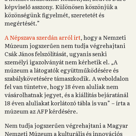
képviselő asszony. Különösen köszönjük a
közönségünk figyelmét, szeretetét és
megértését.”
A Népszava szerdán arról írt
, hogy a Nemzeti
Múzeum jogszerűen nem tudja végrehajtani
Csák János felszólítását, ugyanis senki
személyi igazolványát nem kérhetik el. „A
múzeum a látogatók együttműködésére és
szabálykövetésére támaszkodik. A weboldalon
fel van tüntetve, hogy 18 éven aluliak nem
vásárolhatnak jegyet, és a kiállítás bejáratánál
18 éven aluliakat korlátozó tábla is van” – írta a
múzeum az AFP kérdésére.
Nem tudja jogszerűen végrehajtani a Magyar
Nemzeti Múzeum a kulturális és innovációs