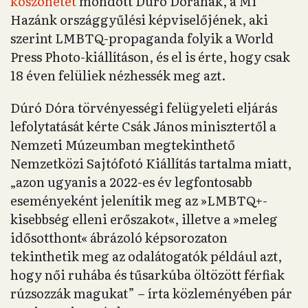
köszönetet
mondott Dúró Dórának, a Mi
Hazánk országgyűlési képviselőjének, aki
szerint LMBTQ-propaganda folyik a World
Press Photo-kiállításon, és el is érte, hogy csak
18 éven felüliek nézhessék meg azt.
Dúró Dóra törvényességi felügyeleti eljárás
lefolytatását kérte Csák János minisztertől a
Nemzeti Múzeumban megtekinthető
Nemzetközi Sajtófotó Kiállítás tartalma miatt,
„azon ugyanis a 2022-es év legfontosabb
eseményeként jelenítik meg az »LMBTQ+-
kisebbség elleni erőszakot«, illetve a »meleg
idősotthont« ábrázoló képsorozaton
tekinthetik meg az odalátogatók például azt,
hogy női ruhába és tűsarkúba öltözött férfiak
rúzsozzák magukat” – írta közleményében pár