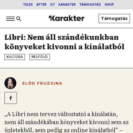
TELEX
AFTER
G7
KARAKTER
TÁMOGATÁS
SHOP
Támogatás
Libri: Nem áll szándékunkban
könyveket kivonni a kínálatból
KULTÚRA
BELFÖLD
ELŐD FRUZSINA
„A Libri nem tervez változtatni a kínálatán,
nem áll szándékában könyveket kivonni sem az
üzletekből, sem pedig az online kínálatból” –