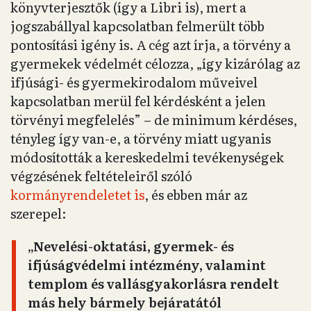
könyvterjesztők (így a Libri is), mert a
jogszabállyal kapcsolatban felmerült több
pontosítási igény is. A cég azt írja, a törvény a
gyermekek védelmét célozza, „így kizárólag az
ifjúsági- és gyermekirodalom műveivel
kapcsolatban merül fel kérdésként a jelen
törvényi megfelelés” – de minimum kérdéses,
tényleg így van-e, a törvény miatt ugyanis
módosították a kereskedelmi tevékenységek
végzésének feltételeiről szóló
kormányrendeletet is
, és ebben már az
szerepel:
„Nevelési-oktatási, gyermek- és
ifjúságvédelmi intézmény, valamint
templom és vallásgyakorlásra rendelt
más hely bármely bejáratától