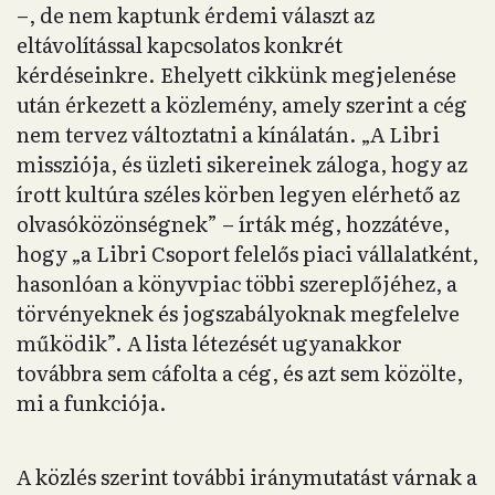
–, de nem kaptunk érdemi választ az
eltávolítással kapcsolatos konkrét
kérdéseinkre. Ehelyett cikkünk megjelenése
után érkezett a közlemény, amely szerint a cég
nem tervez változtatni a kínálatán. „A Libri
missziója, és üzleti sikereinek záloga, hogy az
írott kultúra széles körben legyen elérhető az
olvasóközönségnek” – írták még, hozzátéve,
hogy „a Libri Csoport felelős piaci vállalatként,
hasonlóan a könyvpiac többi szereplőjéhez, a
törvényeknek és jogszabályoknak megfelelve
működik”. A lista létezését ugyanakkor
továbbra sem cáfolta a cég, és azt sem közölte,
mi a funkciója.
A közlés szerint további iránymutatást várnak a