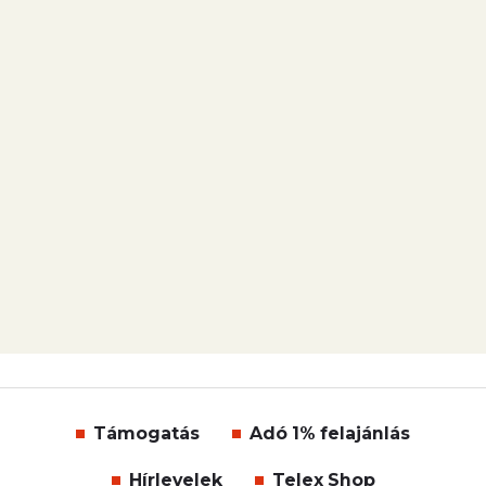
Támogatás
Adó 1% felajánlás
Hírlevelek
Telex Shop