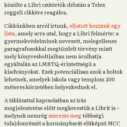
közölte a Libri csütörtök délután a Telex
reggeli cikkére reagálva.
Cikkünkben arról írtunk,
eljutott hozzánk egy
lista
, amely arra utal, hogy a Libri felmérte: a
gyermekvédelminek nevezett, melegellenes
paragrafusokkal megtűzdelt törvény miatt
mely könyvesboltjaiban nem árulhatja
egyáltalán az LMBTQ-érintettségű a
kiadványokat. Ezek potenciálisan azok a boltok
lehetnek, amelyek iskola vagy templom 200
méteres körzetében helyezkednek el.
A táblázattal kapcsolatban az írás
megjelentetése előtt megkerestük a Librit is –
melynek nemrég
szerezte meg
többségi
tulajdonrészét a kormánybarát elitképző MCC