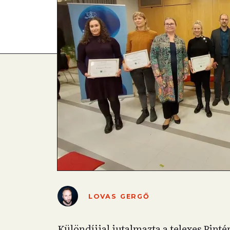
LOVAS GERGŐ
Különdíjjal jutalmazta a telexes Pintér