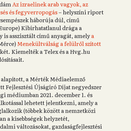
 Ádám
Az izraelinek arab vagyok, az
esés és fegyverropogás
– helyszíni riport
csempészek háborúja dúl, című
 Europe) Kibírhatatlanul drága a
 is asszisztált című anyagát, amely
a
(Mérce)
Menekültválság a felülről szított
két. Kiemelték a Telex és a Hvg.hu
ósításait.
 alapított, a Mérték Médiaelemző
 Fejlesztési Újságíró Díjat negyedszer
ági médiumban 2021. december 1. és
kotással lehetett jelentkezni, amely a
glalkozik (többek között a nemzetközi
n a kisebbségek helyzetét,
dalmi változásokat, gazdaságfejlesztési