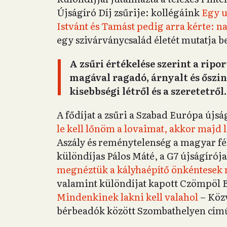
Újságíró Díj zsűrije: kollégáink
Egy u
Istvánt és Tamást pedig arra kérte: n
egy szivárványcsalád életét mutatja b
A zsűri értékelése szerint a ripo
magával ragadó, árnyalt és őszint
kisebbségi létről és a szeretetről.
A fődíjat a zsűri a Szabad Európa újs
le kell lőnöm a lovaimat, akkor majd 
Aszály és reménytelenség a magyar fé
különdíjas Pálos Máté, a G7 újságírój
megnéztük a kályhaépítő önkéntesek
valamint különdíjat kapott Czömpöl B
Mindenkinek lakni kell valahol
– Közv
bérbeadók között Szombathelyen című