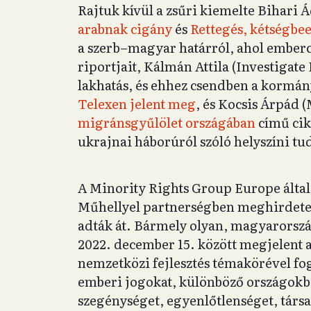
Rajtuk kívül a zsűri kiemelte Bihari
arabnak cigány
és
Rettegés, kétségbe
a szerb–magyar határról, ahol ember
riportjait, Kálmán Attila (Investigate
lakhatás, és ehhez csendben a kormány
Telexen jelent meg
, és Kocsis Árpád 
migránsgyűlölet országában
című cik
ukrajnai háborúról szóló helyszíni tud
A Minority Rights Group Europe által
Műhellyel partnerségben meghirdetett
adták át. Bármely olyan, magyarorsz
2022. december 15. között megjelent al
nemzetközi fejlesztés témakörével fo
emberi jogokat, különböző országokba
szegénységet, egyenlőtlenséget, társa