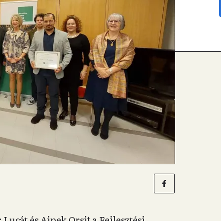
 Lucát és Ajpek Orsit a Fejlesztési