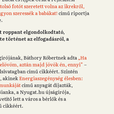
tolsó fotót szeretett volna az ikrekről,
agyon szeressék a babákat!
című riportja
e.
rt roppant elgondolkodtató,
e történet az elfogadásról, a
ágírójának, Báthory Róbertnek adta
„Ha
lelövöm, aztán majd jövök én, ennyi”
–
lsivatagban című cikkéért. Szintén
a, akinek
Energiaszegénység élesben:
 munkáját
című anyagát díjazták,
ianka, a Nyugat.hu újságírója,
etítő lett a város a bérlők és a
 cikkéért.