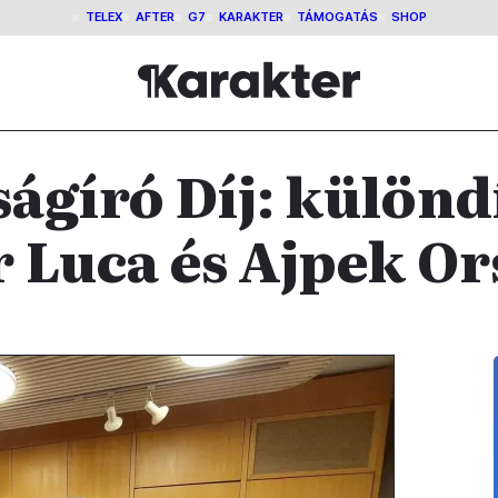
TELEX
AFTER
G7
KARAKTER
TÁMOGATÁS
SHOP
ságíró Díj: különd
r Luca és Ajpek Or