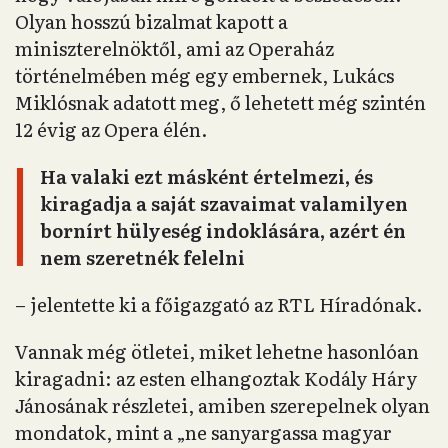
Olyan hosszú bizalmat kapott a
miniszterelnöktől, ami az Operaház
történelmében még egy embernek, Lukács
Miklósnak adatott meg, ő lehetett még szintén
12 évig az Opera élén.
Ha valaki ezt másként értelmezi, és
kiragadja a saját szavaimat valamilyen
bornírt hülyeség indoklására, azért én
nem szeretnék felelni
– jelentette ki a főigazgató az RTL Híradónak.
Vannak még ötletei, miket lehetne hasonlóan
kiragadni: az esten elhangoztak Kodály Háry
Jánosának részletei, amiben szerepelnek olyan
mondatok, mint a „ne sanyargassa magyar