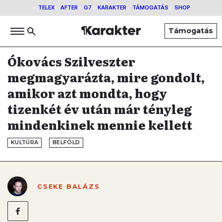
TELEX
AFTER
G7
KARAKTER
TÁMOGATÁS
SHOP
Támogatás
Ókovács Szilveszter
megmagyarázta, mire gondolt,
amikor azt mondta, hogy
tizenkét év után már tényleg
mindenkinek mennie kellett
KULTÚRA
BELFÖLD
CSEKE BALÁZS