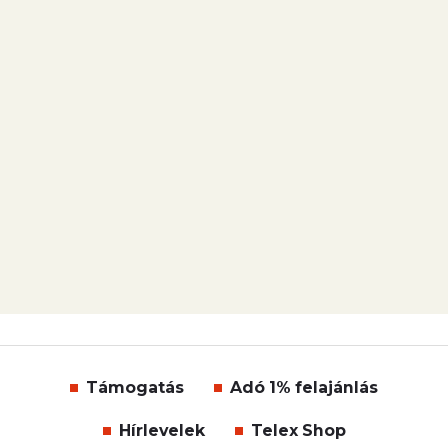
Támogatás
Adó 1% felajánlás
Hírlevelek
Telex Shop