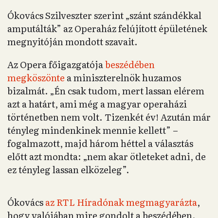
Ókovács Szilveszter szerint „szánt szándékkal
amputálták” az Operaház felújított épületének
megnyitóján mondott szavait.
Az Opera főigazgatója
beszédében
megköszönte
a miniszterelnök huzamos
bizalmát. „Én csak tudom, mert lassan elérem
azt a határt, ami még a magyar operaházi
történetben nem volt. Tizenkét év! Azután már
tényleg mindenkinek mennie kellett” –
fogalmazott, majd három héttel a választás
előtt azt mondta: „nem akar ötleteket adni, de
ez tényleg lassan elközeleg”.
Ókovács
az RTL Híradónak megmagyarázta
,
hogy valójában mire gondolt a beszédében.