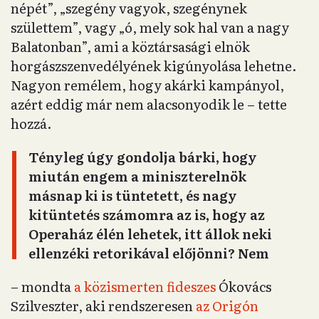
népét”, „szegény vagyok, szegénynek
születtem”, vagy „ó, mely sok hal van a nagy
Balatonban”, ami a köztársasági elnök
horgászszenvedélyének kigúnyolása lehetne.
Nagyon remélem, hogy akárki kampányol,
azért eddig már nem alacsonyodik le – tette
hozzá.
Tényleg úgy gondolja bárki, hogy
miután engem a miniszterelnök
másnap ki is tüntetett, és nagy
kitüntetés számomra az is, hogy az
Operaház élén lehetek, itt állok neki
ellenzéki retorikával előjönni? Nem
– mondta
a közismerten fideszes
Ókovács
Szilveszter, aki rendszeresen
az Origón