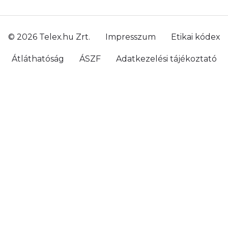
© 2026 Telex.hu Zrt.
Impresszum
Etikai kódex
Átláthatóság
ÁSZF
Adatkezelési tájékoztató
Sütitájékoztató
Süti beállítások
Szabályzatok
Kommentelési szabályzat
Telex Sales