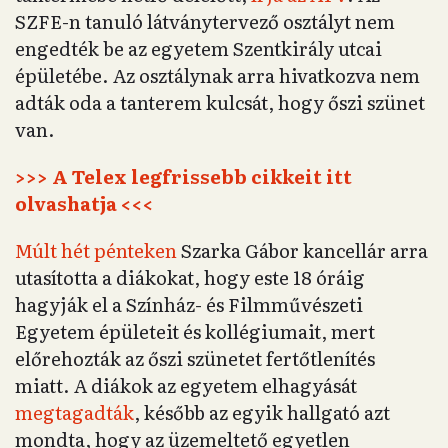
SZFE-n tanuló látványtervező osztályt nem
engedték be az egyetem Szentkirály utcai
épületébe. Az osztálynak arra hivatkozva nem
adták oda a tanterem kulcsát, hogy őszi szünet
van.
>>> A Telex legfrissebb cikkeit itt
olvashatja <<<
Múlt hét pénteken
Szarka Gábor kancellár arra
utasította a diákokat, hogy este 18 óráig
hagyják el a Színház- és Filmművészeti
Egyetem épületeit és kollégiumait, mert
előrehozták az őszi szünetet fertőtlenítés
miatt. A diákok az egyetem elhagyását
megtagadták
, később az egyik hallgató azt
mondta, hogy az üzemeltető egyetlen