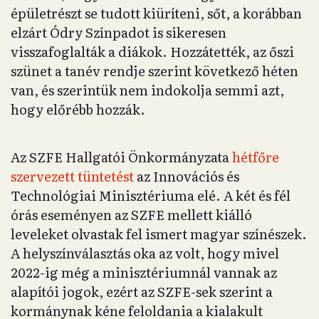
épületrészt se tudott kiüríteni, sőt, a korábban
elzárt Ódry Színpadot is sikeresen
visszafoglalták a diákok. Hozzátették, az őszi
szünet a tanév rendje szerint következő héten
van, és szerintük nem indokolja semmi azt,
hogy előrébb hozzák.
Az SZFE Hallgatói Önkormányzata
hétfőre
szervezett tüntetést
az Innovációs és
Technológiai Minisztériuma elé. A két és fél
órás eseményen az SZFE mellett kiálló
leveleket olvastak fel ismert magyar színészek.
A helyszínválasztás oka az volt, hogy mivel
2022-ig még a minisztériumnál vannak az
alapítói jogok, ezért az SZFE-sek szerint a
kormánynak kéne feloldania a kialakult