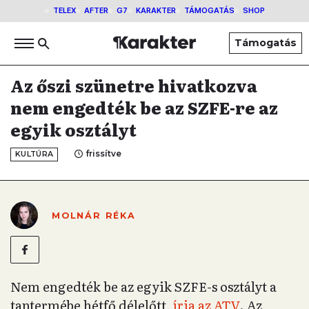
TELEX
AFTER
G7
KARAKTER
TÁMOGATÁS
SHOP
Támogatás
Az őszi szünetre hivatkozva
nem engedték be az SZFE-re az
egyik osztályt
frissítve
KULTÚRA
MOLNÁR RÉKA
Nem engedték be az egyik SZFE-s osztályt a
tantermébe hétfő délelőtt,
írja az ATV
. Az