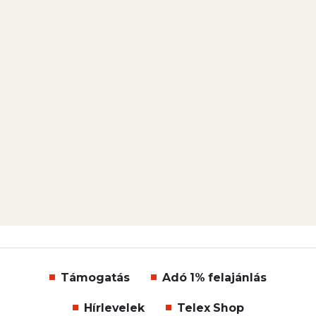
Támogatás
Adó 1% felajánlás
Hírlevelek
Telex Shop