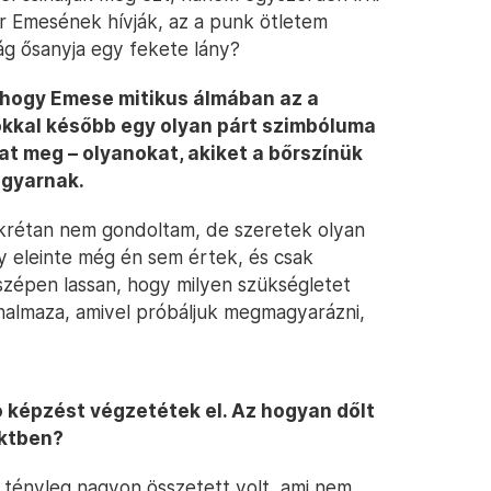
 Emesének hívják, az a punk ötletem
ág ősanyja egy fekete lány?
, hogy Emese mitikus álmában az a
okkal később egy olyan párt szimbóluma
at meg – olyanokat, akiket a bőrszínük
agyarnak.
nkrétan nem gondoltam, de szeretek olyan
y eleinte még én sem értek, és csak
zépen lassan, hogy milyen szükségletet
ik halmaza, amivel próbáljuk megmagyarázni,
 képzést végzetétek el. Az hogyan dőlt
ektben?
 tényleg nagyon összetett volt, ami nem