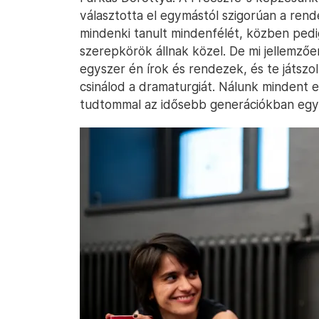
választotta el egymástól szigorúan a ren
mindenki tanult mindenfélét, közben pedig
szerepkörök állnak közel. De mi jellemz
egyszer én írok és rendezek, és te játszo
csinálod a dramaturgiát. Nálunk mindent e
tudtommal az idősebb generációkban egy