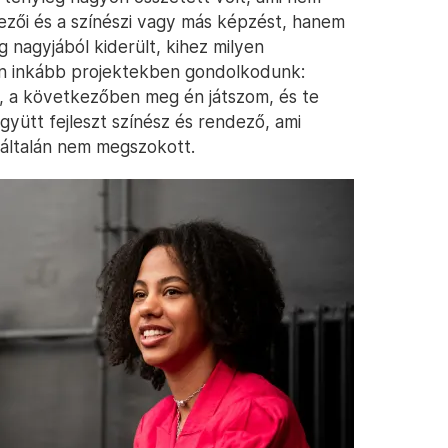
dezői és a színészi vagy más képzést, hanem
 nagyjából kiderült, kihez milyen
ően inkább projektekben gondolkodunk:
l, a következőben meg én játszom, és te
gyütt fejleszt színész és rendező, ami
általán nem megszokott.