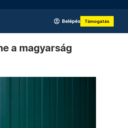
Belépés
Támogatás
tne a magyarság