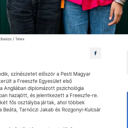
Balázs / Telex
dik, színészetet először a Pesti Magyar
erült a Freeszfe Egyesület első
a Angliában diplomázott pszichológia
an hazajött, és jelentkezett a Freeszfe-re.
ét fős osztályba jártak, ahol többek
a Beáta, Tarnóczi Jakab és Rozgonyi-Kulcsár