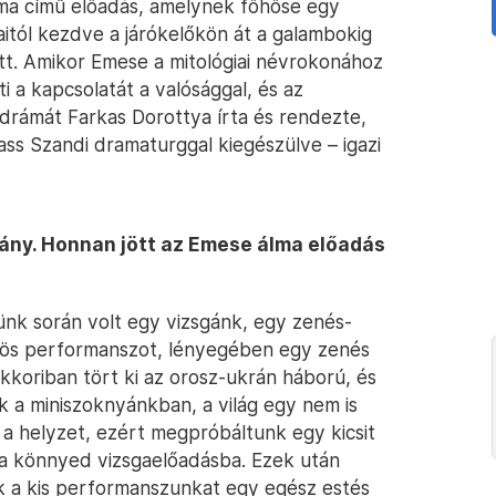
lma című előadás, amelynek főhőse egy
saitól kezdve a járókelőkön át a galambokig
itt. Amikor Emese a mitológiai névrokonához
ti a kapcsolatát a valósággal, és az
rámát Farkas Dorottya írta és rendezte,
ass Szandi dramaturggal kiegészülve – igazi
lány. Honnan jött az Emese álma előadás
ünk során volt egy vizsgánk, egy zenés-
özös performanszot, lényegében egy zenés
kkoriban tört ki az orosz-ukrán háború, és
k a miniszoknyánkban, a világ egy nem is
 a helyzet, ezért megpróbáltunk egy kicsit
a könnyed vizsgaelőadásba. Ezek után
k a kis performanszunkat egy egész estés