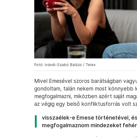
Fotó: Ivándi-Szabó Balázs / Telex
Mivel Emesével szoros barátságban vagyu
gondoltam, talán nekem most könnyebb le
megfogalmazni, miközben azért saját mag
az végig egy belső konfliktusforrás volt
visszaélek-e Emese történetével, é
megfogalmaznom mindezeket fehér