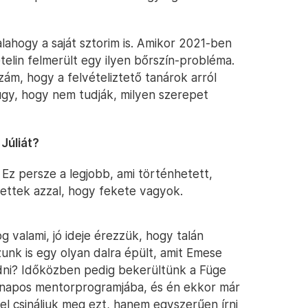
lahogy a saját sztorim is. Amikor 2021-ben
telin felmerült egy ilyen bőrszín-probléma.
m, hogy a felvételiztető tanárok arról
gy, hogy nem tudják, milyen szerepet
Júliát?
. Ez persze a legjobb, ami történhetett,
tettek azzal, hogy fekete vagyok.
valami, jó ideje érezzük, hogy talán
nk is egy olyan dalra épült, amit Emese
adni? Időközben pedig bekerültünk a Füge
ónapos mentorprogramjába, és én ekkor már
el csináljuk meg ezt, hanem egyszerűen írni