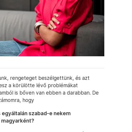
nk, rengeteget beszélgettünk, és azt
sz a körülötte lévő problémákat
amból is bőven van ebben a darabban. De
 számomra, hogy
s egyáltalán szabad-e nekem
 magyarként?