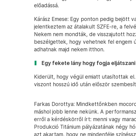
előadássá.
Kárász Emese: Egy ponton pedig bejött va
jelentkeztem az átalakult SZFE-re, a felvé
Nekem nem mondták, de visszajutott hozzá
beszélgettek, hogy vehetnek fel engem ú
adhatnak majd nekem itthon.
Egy fekete lány hogy fogja eljátszani 
Kiderült, hogy végül emiatt utasítottak el
viszont hosszú idő után először szembesí
Farkas Dorottya: Mindkettőnkben mocorog 
máshol jobb lenne nekünk. A performanszu
erről a kérdéskörről írt: menni vagy mar
Produkció Titánium pályázatának négy h
azt akartam, hogy ne mindenféle színéssz