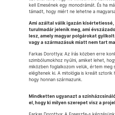
kell Emesének egy monodrámát. És ha már
támadt, hogy miért ne lehetne a magyars
Ami azáltal válik igazán kísértetiessé
turulmadár jelenik meg, ami évszázad
lesz, amely magyar polgárokat gyilkolt
vagy a származásuk miatt nem tart m
Farkas Dorottya: Az írás közben erre ko
szimbólumokhoz nyúlni, amiket lehet, hog
miközben foglalkozom velük, értem meg s
elégítenek ki. A mitológia is kreált sztor
hogy honnan származunk.
Mindketten ugyanazt a színházcsináló
el, hogy ki milyen szerepet visz a proj
Farkas Dorottya: A Freeszfe-s képzésünk