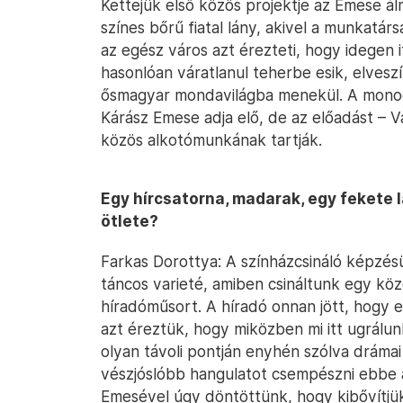
Kettejük első közös projektje az Emese á
színes bőrű fiatal lány, akivel a munkatár
az egész város azt érezteti, hogy idegen 
hasonlóan váratlanul teherbe esik, elveszí
ősmagyar mondavilágba menekül. A monod
Kárász Emese adja elő, de az előadást – V
közös alkotómunkának tartják.
Egy hírcsatorna, madarak, egy fekete 
ötlete?
Farkas Dorottya: A színházcsináló képzés
táncos varieté, amiben csináltunk egy k
híradóműsort. A híradó onnan jött, hogy e
azt éreztük, hogy miközben mi itt ugrálun
olyan távoli pontján enyhén szólva drámai
vészjóslóbb hangulatot csempészni ebbe 
Emesével úgy döntöttünk, hogy kibővítjü