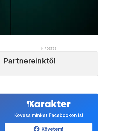
Partnereinktől
Kövess minket Facebookon is!
Követem!