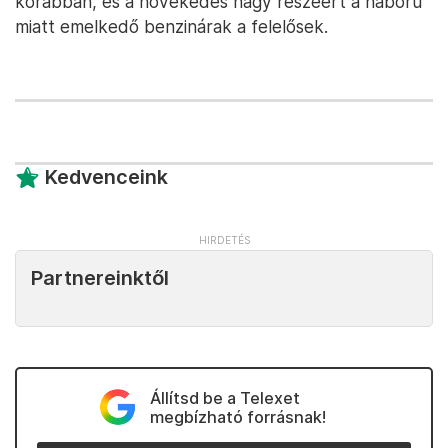
korábban, és a növekedés nagy részéért a háború
miatt emelkedő benzinárak a felelősek.
Kedvenceink
Partnereinktől
Állítsd be a Telexet
megbízható forrásnak!