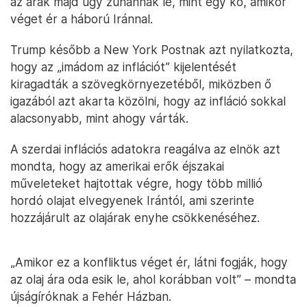
az árak majd úgy zuhannak le, mint egy kő, amikor
véget ér a háború Iránnal.
Trump később a New York Postnak azt nyilatkozta,
hogy az „imádom az inflációt” kijelentését
kiragadták a szövegkörnyezetéből, miközben ő
igazából azt akarta közölni, hogy az infláció sokkal
alacsonyabb, mint ahogy várták.
A szerdai inflációs adatokra reagálva az elnök azt
mondta, hogy az amerikai erők éjszakai
műveleteket hajtottak végre, hogy több millió
hordó olajat elvegyenek Irántól, ami szerinte
hozzájárult az olajárak enyhe csökkenéséhez.
„Amikor ez a konfliktus véget ér, látni fogják, hogy
az olaj ára oda esik le, ahol korábban volt” – mondta
újságíróknak a Fehér Házban.