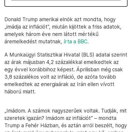
Donald Trump amerikai elnök azt mondta, hogy
„imádja az inflációt”, miután kijöttek a friss adatok,
amelyek három éve nem látott mértékű
áremelkedést mutatnak,
írta a BBC
.
A Munkaügyi Statisztikai Hivatal (BLS) adatai szerint
az árak májusban 4,2 százalékkal emelkedtek az
egy évvel korábbihoz képest. Áprilisban még csak
3,8 százalékos volt az infláció, de azóta tovább
emelkedtek az energiaárak az Irán ellen vívott
háború miatt.
„Imádom. A számok nagyszerűek voltak. Tudják, mit
szeretek igazán? Imádom az inflációt” – mondta
Trump a Fehér Házban, és aztán arról beszélt, hogy