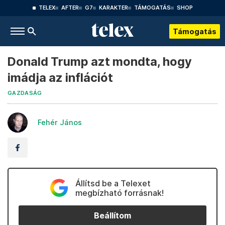
TELEX
AFTER
G7
KARAKTER
TÁMOGATÁS
SHOP
Támogatás
Donald Trump azt mondta, hogy
imádja az inflációt
GAZDASÁG
Fehér János
Állítsd be a Telexet
megbízható forrásnak!
Beállítom