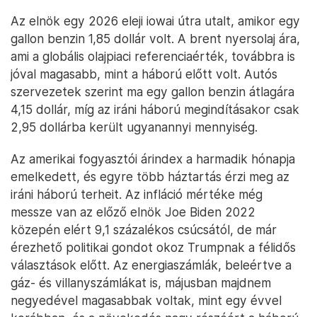
Az elnök egy 2026 eleji iowai útra utalt, amikor egy
gallon benzin 1,85 dollár volt. A brent nyersolaj ára,
ami a globális olajpiaci referenciaérték, továbbra is
jóval magasabb, mint a háború előtt volt. Autós
szervezetek szerint ma egy gallon benzin átlagára
4,15 dollár, míg az iráni háború megindításakor csak
2,95 dollárba került ugyanannyi mennyiség.
Az amerikai fogyasztói árindex a harmadik hónapja
emelkedett, és egyre több háztartás érzi meg az
iráni háború terheit. Az infláció mértéke még
messze van az előző elnök Joe Biden 2022
közepén elért 9,1 százalékos csúcsától, de már
érezhető politikai gondot okoz Trumpnak a félidős
választások előtt. Az energiaszámlák, beleértve a
gáz- és villanyszámlákat is, májusban majdnem
negyedével magasabbak voltak, mint egy évvel