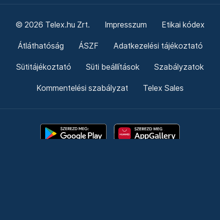
© 2026 Telex.hu Zrt.
Impresszum
Etikai kódex
Átláthatóság
ÁSZF
Adatkezelési tájékoztató
Sütitájékoztató
Süti beállítások
Szabályzatok
Kommentelési szabályzat
Telex Sales