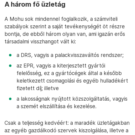
A három fő üzletág
A Mohu sok mindennel foglalkozik, a számviteli
szabályok szerint a saját tevékenységét öt részre
bontja, de ebből három olyan van, ami igazán erős
társadalmi visszhangot vált ki:
a DRS, vagyis a palackvisszaváltós rendszer;
az EPR, vagyis a kiterjesztett gyártói
felelősség, ez a gyártócégek által a később
keletkezett csomagolási és egyéb hulladékért
fizetett díj; illetve
a lakosságnak nyújtott közszolgáltatás, vagyis
a szemét elszállítása és kezelése.
Csak a teljesség kedvéért: a maradék üzletágakban
az egyéb gazdálkodó szervek kiszolgálása, illetve a