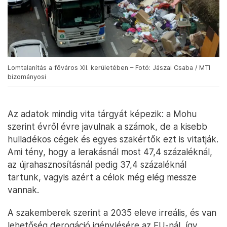
Lomtalanítás a főváros XII. kerületében – Fotó: Jászai Csaba / MTI
bizományosi
Az adatok mindig vita tárgyát képezik: a Mohu
szerint évről évre javulnak a számok, de a kisebb
hulladékos cégek és egyes szakértők ezt is vitatják.
Ami tény, hogy a lerakásnál most 47,4 százaléknál,
az újrahasznosításnál pedig 37,4 százaléknál
tartunk, vagyis azért a célok még elég messze
vannak.
A szakemberek szerint a 2035 eleve irreális, és van
lehetőség derogáció igénylésére az EU-nál, így