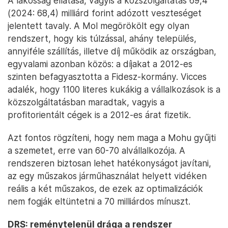
A lakosság ellátása, vagyis a közszolgáltatás 69,4
(2024: 68,4) milliárd forint adózott veszteséget
jelentett tavaly. A Mol megörökölt egy olyan
rendszert, hogy kis túlzással, ahány település,
annyiféle szállítás, illetve díj működik az országban,
egyvalami azonban közös: a díjakat a 2012-es
szinten befagyasztotta a Fidesz-kormány. Vicces
adalék, hogy 1100 literes kukákig a vállalkozások is a
közszolgáltatásban maradtak, vagyis a
profitorientált cégek is a 2012-es árat fizetik.
Azt fontos rögzíteni, hogy nem maga a Mohu gyűjti
a szemetet, erre van 60-70 alvállalkozója. A
rendszeren biztosan lehet hatékonyságot javítani,
az egy műszakos járműhasználat helyett vidéken
reális a két műszakos, de ezek az optimalizációk
nem fogják eltüntetni a 70 milliárdos mínuszt.
DRS: reménytelenül drága a rendszer