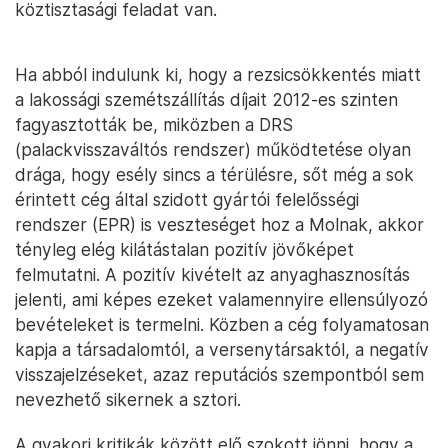
köztisztasági feladat van.
Ha abból indulunk ki, hogy a rezsicsökkentés miatt
a lakossági szemétszállítás díjait 2012-es szinten
fagyasztották be, miközben a DRS
(palackvisszaváltós rendszer) működtetése olyan
drága, hogy esély sincs a térülésre, sőt még a sok
érintett cég által szidott gyártói felelősségi
rendszer (EPR) is veszteséget hoz a Molnak, akkor
tényleg elég kilátástalan pozitív jövőképet
felmutatni. A pozitív kivételt az anyaghasznosítás
jelenti, ami képes ezeket valamennyire ellensúlyozó
bevételeket is termelni. Közben a cég folyamatosan
kapja a társadalomtól, a versenytársaktól, a negatív
visszajelzéseket, azaz reputációs szempontból sem
nevezhető sikernek a sztori.
A gyakori kritikák között elő szokott jönni, hogy a