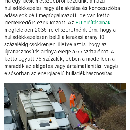
Ha egy kicsit messzebbről kezdünk, a hazai
hulladékkezelés nagy átalakítása és koncesszióba
adása sok célt megfogalmazott, de van kettő
kiemelkedő is ezek között. Az
EU előírásainak
megfelelően 2035-re el szeretnénk érni, hogy a
hulladékkezelésen belül a lerakási arány 10
százalékig csökkenjen, illetve azt is, hogy az
újrahasznosítás aránya elérje a 65 százalékot. A
kettő együtt 75 százalék, ebben a modellben a
maradék az elégetés vagy ártalmatlanítás, vagyis
elsősorban az energiacélú hulladékhasznosítás.