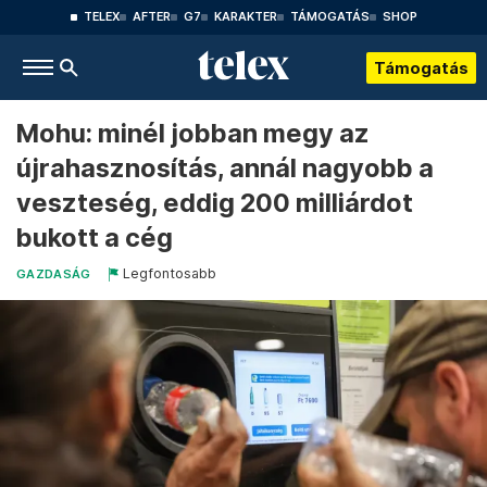
TELEX
AFTER
G7
KARAKTER
TÁMOGATÁS
SHOP
Támogatás
Mohu: minél jobban megy az
újrahasznosítás, annál nagyobb a
veszteség, eddig 200 milliárdot
bukott a cég
Legfontosabb
GAZDASÁG