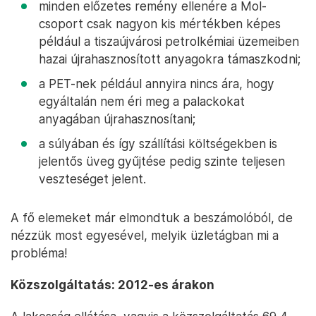
minden előzetes remény ellenére a Mol-
csoport csak nagyon kis mértékben képes
például a tiszaújvárosi petrolkémiai üzemeiben
hazai újrahasznosított anyagokra támaszkodni;
a PET-nek például annyira nincs ára, hogy
egyáltalán nem éri meg a palackokat
anyagában újrahasznosítani;
a súlyában és így szállítási költségekben is
jelentős üveg gyűjtése pedig szinte teljesen
veszteséget jelent.
A fő elemeket már elmondtuk a beszámolóból, de
nézzük most egyesével, melyik üzletágban mi a
probléma!
Közszolgáltatás: 2012-es árakon