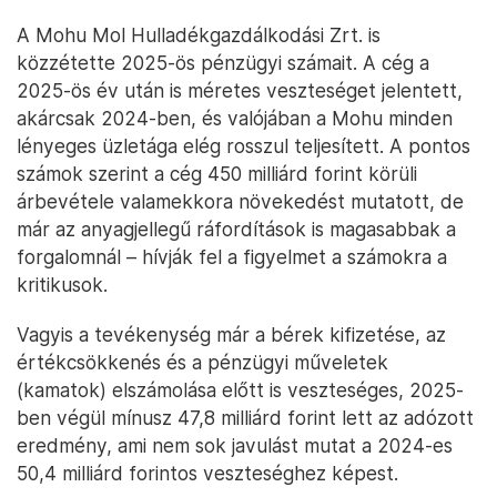
A Mohu Mol Hulladékgazdálkodási Zrt. is
közzétette 2025-ös pénzügyi számait. A cég a
2025-ös év után is méretes veszteséget jelentett,
akárcsak 2024-ben, és valójában a Mohu minden
lényeges üzletága elég rosszul teljesített. A pontos
számok szerint a cég 450 milliárd forint körüli
árbevétele valamekkora növekedést mutatott, de
már az anyagjellegű ráfordítások is magasabbak a
forgalomnál – hívják fel a figyelmet a számokra a
kritikusok.
Vagyis a tevékenység már a bérek kifizetése, az
értékcsökkenés és a pénzügyi műveletek
(kamatok) elszámolása előtt is veszteséges, 2025-
ben végül mínusz 47,8 milliárd forint lett az adózott
eredmény, ami nem sok javulást mutat a 2024-es
50,4 milliárd forintos veszteséghez képest.