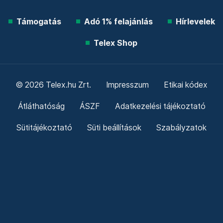
Támogatás
Adó 1% felajánlás
Hírlevelek
Telex Shop
© 2026 Telex.hu Zrt.
Impresszum
Etikai kódex
Átláthatóság
ÁSZF
Adatkezelési tájékoztató
Sütitájékoztató
Süti beállítások
Szabályzatok
Kommentelési szabályzat
Telex Sales