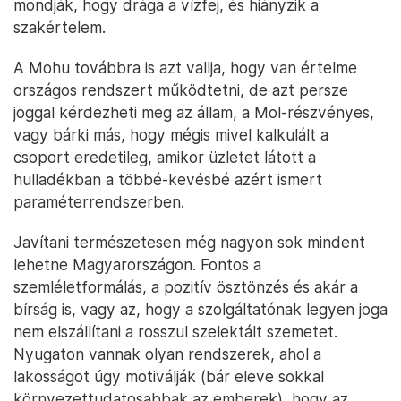
mondják, hogy drága a vízfej, és hiányzik a
szakértelem.
A Mohu továbbra is azt vallja, hogy van értelme
országos rendszert működtetni, de azt persze
joggal kérdezheti meg az állam, a Mol-részvényes,
vagy bárki más, hogy mégis mivel kalkulált a
csoport eredetileg, amikor üzletet látott a
hulladékban a többé-kevésbé azért ismert
paraméterrendszerben.
Javítani természetesen még nagyon sok mindent
lehetne Magyarországon. Fontos a
szemléletformálás, a pozitív ösztönzés és akár a
bírság is, vagy az, hogy a szolgáltatónak legyen joga
nem elszállítani a rosszul szelektált szemetet.
Nyugaton vannak olyan rendszerek, ahol a
lakosságot úgy motiválják (bár eleve sokkal
környezettudatosabbak az emberek), hogy az