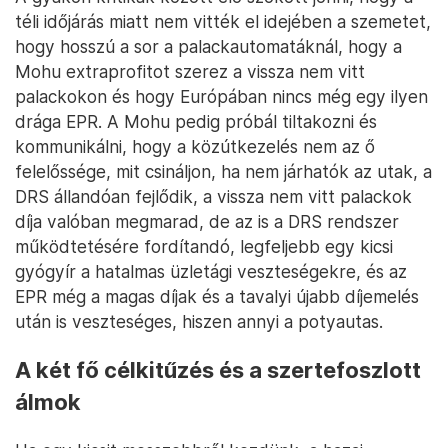
téli időjárás miatt nem vitték el idejében a szemetet,
hogy hosszú a sor a palackautomatáknál, hogy a
Mohu extraprofitot szerez a vissza nem vitt
palackokon és hogy Európában nincs még egy ilyen
drága EPR. A Mohu pedig próbál tiltakozni és
kommunikálni, hogy a közútkezelés nem az ő
felelőssége, mit csináljon, ha nem járhatók az utak, a
DRS állandóan fejlődik, a vissza nem vitt palackok
díja valóban megmarad, de az is a DRS rendszer
működtetésére fordítandó, legfeljebb egy kicsi
gyógyír a hatalmas üzletági veszteségekre, és az
EPR még a magas díjak és a tavalyi újabb díjemelés
után is veszteséges, hiszen annyi a potyautas.
A két fő célkitűzés és a szertefoszlott
álmok