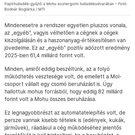
Papírhulladék-gyűjtő a Mohu esztergomi hulladékudvarában – Fotó:
Bodnár Boglárka / MTI
Mindenesetre a rendszer egyetlen pluszos vonala,
az „egyéb”, vagyis vélhetően a cégnek a cégek
kiszolgálásán és a haszonanyag-értékesítésen van
jövedelme. Ez az „egyéb” pozitív adózott eredmény
2025-ben 61,4 milliárd forint volt.
Minden, amiről eddig beszéltünk, az a folyó
működtetés vesztesége volt, de emellett a Mol-
csoport vállalt egy csomó beruházást is. Úgy
hallottuk mohus forrásból, hogy eddig 82 milliárd
forint volt a Mohu összes beruházása.
Ez legnagyobbrészt az automatatelepítés volt, de
persze vannak kisebb tételek is (edények, kukák,
járművek), ráadásul a cég működéséhez jelentős