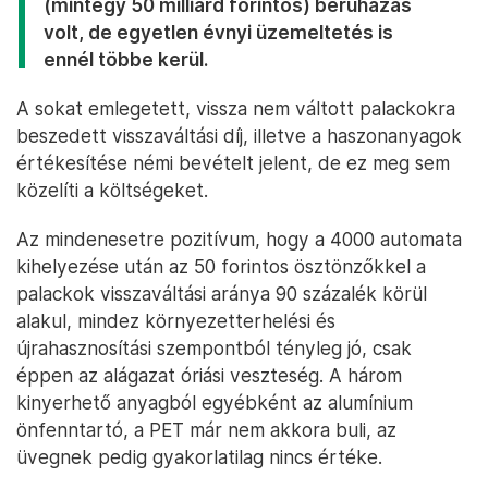
(mintegy 50 milliárd forintos) beruházás
volt, de egyetlen évnyi üzemeltetés is
ennél többe kerül.
A sokat emlegetett, vissza nem váltott palackokra
beszedett visszaváltási díj, illetve a haszonanyagok
értékesítése némi bevételt jelent, de ez meg sem
közelíti a költségeket.
Az mindenesetre pozitívum, hogy a 4000 automata
kihelyezése után az 50 forintos ösztönzőkkel a
palackok visszaváltási aránya 90 százalék körül
alakul, mindez környezetterhelési és
újrahasznosítási szempontból tényleg jó, csak
éppen az alágazat óriási veszteség. A három
kinyerhető anyagból egyébként az alumínium
önfenntartó, a PET már nem akkora buli, az
üvegnek pedig gyakorlatilag nincs értéke.