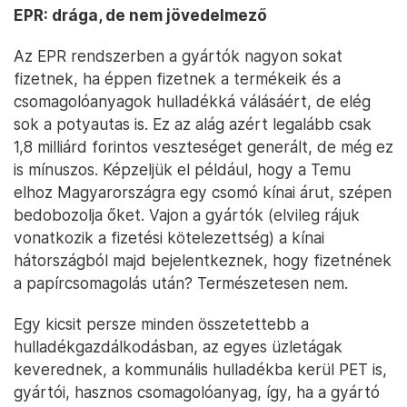
EPR: drága, de nem jövedelmező
Az EPR rendszerben a gyártók nagyon sokat
fizetnek, ha éppen fizetnek a termékeik és a
csomagolóanyagok hulladékká válásáért, de elég
sok a potyautas is. Ez az alág azért legalább csak
1,8 milliárd forintos veszteséget generált, de még ez
is mínuszos. Képzeljük el például, hogy a Temu
elhoz Magyarországra egy csomó kínai árut, szépen
bedobozolja őket. Vajon a gyártók (elvileg rájuk
vonatkozik a fizetési kötelezettség) a kínai
hátországból majd bejelentkeznek, hogy fizetnének
a papírcsomagolás után? Természetesen nem.
Egy kicsit persze minden összetettebb a
hulladékgazdálkodásban, az egyes üzletágak
keverednek, a kommunális hulladékba kerül PET is,
gyártói, hasznos csomagolóanyag, így, ha a gyártó