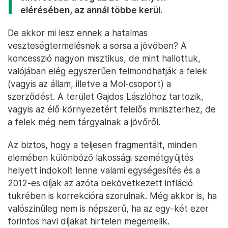
elérésében, az annál többe kerül.
De akkor mi lesz ennek a hatalmas
veszteségtermelésnek a sorsa a jövőben? A
koncesszió nagyon misztikus, de mint hallottuk,
valójában elég egyszerűen felmondhatják a felek
(vagyis az állam, illetve a Mol-csoport) a
szerződést. A terület Gajdos Lászlóhoz tartozik,
vagyis az élő környezetért felelős miniszterhez, de
a felek még nem tárgyalnak a jövőről.
Az biztos, hogy a teljesen fragmentált, minden
elemében különböző lakossági szemétgyűjtés
helyett indokolt lenne valami egységesítés és a
2012-es díjak az azóta bekövetkezett infláció
tükrében is korrekcióra szorulnak. Még akkor is, ha
valószínűleg nem is népszerű, ha az egy-két ezer
forintos havi díjakat hirtelen megemelik.