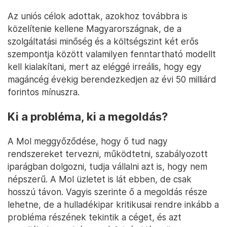
Az uniós célok adottak, azokhoz továbbra is
közelítenie kellene Magyarországnak, de a
szolgáltatási minőség és a költségszint két erős
szempontja között valamilyen fenntartható modellt
kell kialakítani, mert az eléggé irreális, hogy egy
magáncég évekig berendezkedjen az évi 50 milliárd
forintos mínuszra.
Ki a probléma, ki a megoldás?
A Mol meggyőződése, hogy ő tud nagy
rendszereket tervezni, működtetni, szabályozott
iparágban dolgozni, tudja vállalni azt is, hogy nem
népszerű. A Mol üzletet is lát ebben, de csak
hosszú távon. Vagyis szerinte ő a megoldás része
lehetne, de a hulladékipar kritikusai rendre inkább a
probléma részének tekintik a céget, és azt