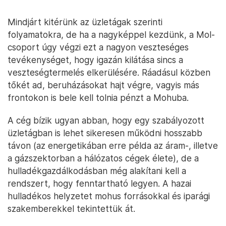
Mindjárt kitérünk az üzletágak szerinti
folyamatokra, de ha a nagyképpel kezdünk, a Mol-
csoport úgy végzi ezt a nagyon veszteséges
tevékenységet, hogy igazán kilátása sincs a
veszteségtermelés elkerülésére. Ráadásul közben
tőkét ad, beruházásokat hajt végre, vagyis más
frontokon is bele kell tolnia pénzt a Mohuba.
A cég bízik ugyan abban, hogy egy szabályozott
üzletágban is lehet sikeresen működni hosszabb
távon (az energetikában erre példa az áram-, illetve
a gázszektorban a hálózatos cégek élete), de a
hulladékgazdálkodásban még alakítani kell a
rendszert, hogy fenntartható legyen. A hazai
hulladékos helyzetet mohus forrásokkal és iparági
szakemberekkel tekintettük át.