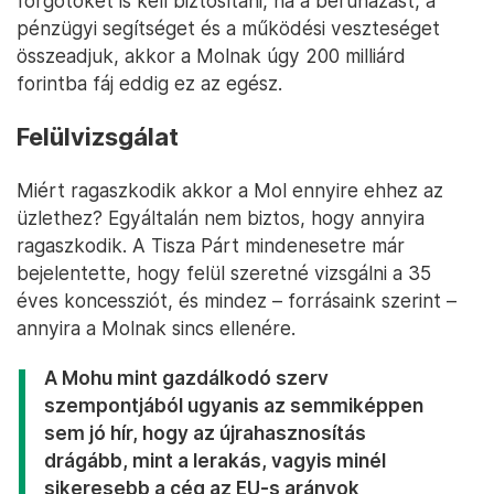
forgótőkét is kell biztosítani, ha a beruházást, a
pénzügyi segítséget és a működési veszteséget
összeadjuk, akkor a Molnak úgy 200 milliárd
forintba fáj eddig ez az egész.
Felülvizsgálat
Miért ragaszkodik akkor a Mol ennyire ehhez az
üzlethez? Egyáltalán nem biztos, hogy annyira
ragaszkodik. A Tisza Párt mindenesetre már
bejelentette, hogy felül szeretné vizsgálni a 35
éves koncessziót, és mindez – forrásaink szerint –
annyira a Molnak sincs ellenére.
A Mohu mint gazdálkodó szerv
szempontjából ugyanis az semmiképpen
sem jó hír, hogy az újrahasznosítás
drágább, mint a lerakás, vagyis minél
sikeresebb a cég az EU-s arányok