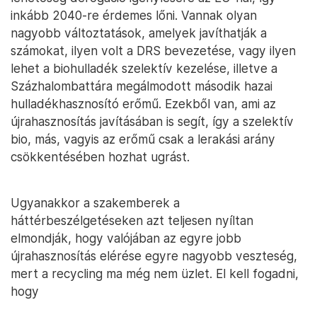
inkább 2040-re érdemes lőni. Vannak olyan
nagyobb változtatások, amelyek javíthatják a
számokat, ilyen volt a DRS bevezetése, vagy ilyen
lehet a biohulladék szelektív kezelése, illetve a
Százhalombattára megálmodott második hazai
hulladékhasznosító erőmű. Ezekből van, ami az
újrahasznosítás javításában is segít, így a szelektív
bio, más, vagyis az erőmű csak a lerakási arány
csökkentésében hozhat ugrást.
Ugyanakkor a szakemberek a
háttérbeszélgetéseken azt teljesen nyíltan
elmondják, hogy valójában az egyre jobb
újrahasznosítás elérése egyre nagyobb veszteség,
mert a recycling ma még nem üzlet. El kell fogadni,
hogy