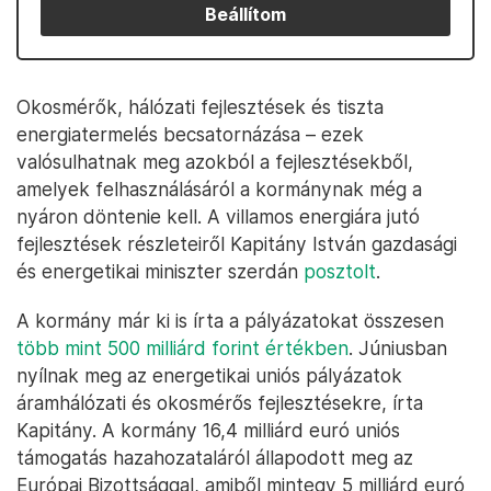
Beállítom
Okosmérők, hálózati fejlesztések és tiszta
energiatermelés becsatornázása – ezek
valósulhatnak meg azokból a fejlesztésekből,
amelyek felhasználásáról a kormánynak még a
nyáron döntenie kell. A villamos energiára jutó
fejlesztések részleteiről Kapitány István gazdasági
és energetikai miniszter szerdán
posztolt
.
A kormány már ki is írta a pályázatokat összesen
több mint 500 milliárd forint értékben
. Júniusban
nyílnak meg az energetikai uniós pályázatok
áramhálózati és okosmérős fejlesztésekre, írta
Kapitány. A kormány 16,4 milliárd euró uniós
támogatás hazahozataláról állapodott meg az
Európai Bizottsággal, amiből mintegy 5 milliárd euró