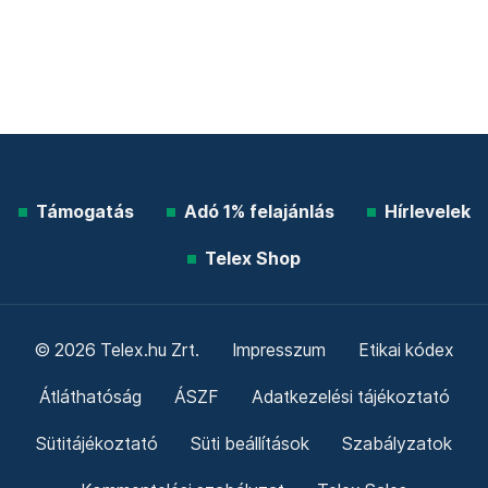
Támogatás
Adó 1% felajánlás
Hírlevelek
Telex Shop
© 2026 Telex.hu Zrt.
Impresszum
Etikai kódex
Átláthatóság
ÁSZF
Adatkezelési tájékoztató
Sütitájékoztató
Süti beállítások
Szabályzatok