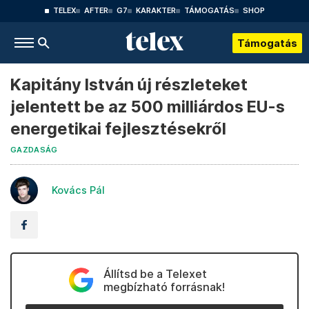
TELEX
AFTER
G7
KARAKTER
TÁMOGATÁS
SHOP
Támogatás
Kapitány István új részleteket
jelentett be az 500 milliárdos EU-s
energetikai fejlesztésekről
GAZDASÁG
Kovács Pál
Állítsd be a Telexet
megbízható forrásnak!