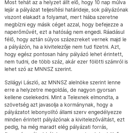
Most tehát az a helyzet állt elő, hogy 10 nap múlva
lejár a pályázat teljesítési határideje, sok pályázónak
viszont elakadt a folyamat, mert hiába szeretne
megbízni egy másik céget azzal, hogy befejezze a
naperőművét, ezt a hatóság nem engedi. Ráadásul
félő, hogy aztán súlyos százezreket vernek majd le
a pályázón, ha a kivitelezője nem tud fizetni. Azt,
hogy egész pontosan hány pályázó lehet érintett,
nem tudni, de több száz, akár ezer fölötti számról is
lehet szó az MNNSZ szerint.
Szilágyi László, az MNNSZ alelnöke szerint lenne
erre a helyzetre megoldás, de nagyon gyorsan
kellene cselekedni. Mint a Telexnek elmondta, a
szövetség azt javasolja a kormánynak, hogy a
pályázatot lebonyolító állami szerv engedélyezze
minden érintett pályázónak a kivitelezőváltást, ezt
pedig, ha még maradt elég pályázati forrás,