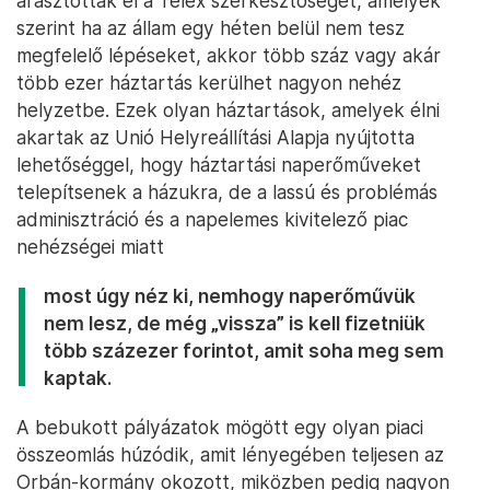
árasztották el a Telex szerkesztőségét, amelyek
szerint ha az állam egy héten belül nem tesz
megfelelő lépéseket, akkor több száz vagy akár
több ezer háztartás kerülhet nagyon nehéz
helyzetbe. Ezek olyan háztartások, amelyek élni
akartak az Unió Helyreállítási Alapja nyújtotta
lehetőséggel, hogy háztartási naperőműveket
telepítsenek a házukra, de a lassú és problémás
adminisztráció és a napelemes kivitelező piac
nehézségei miatt
most úgy néz ki, nemhogy naperőművük
nem lesz, de még „vissza” is kell fizetniük
több százezer forintot, amit soha meg sem
kaptak.
A bebukott pályázatok mögött egy olyan piaci
összeomlás húzódik, amit lényegében teljesen az
Orbán-kormány okozott, miközben pedig nagyon