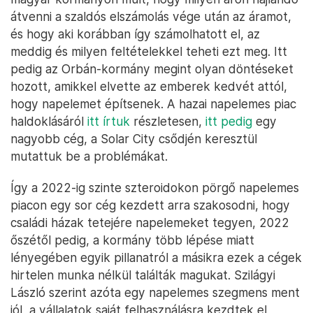
átvenni a szaldós elszámolás vége után az áramot,
és hogy aki korábban így számolhatott el, az
meddig és milyen feltételekkel teheti ezt meg. Itt
pedig az Orbán-kormány megint olyan döntéseket
hozott, amikkel elvette az emberek kedvét attól,
hogy napelemet építsenek. A hazai napelemes piac
haldoklásáról
itt írtuk
részletesen,
itt pedig
egy
nagyobb cég, a Solar City csődjén keresztül
mutattuk be a problémákat.
Így a 2022-ig szinte szteroidokon pörgő napelemes
piacon egy sor cég kezdett arra szakosodni, hogy
családi házak tetejére napelemeket tegyen, 2022
őszétől pedig, a kormány több lépése miatt
lényegében egyik pillanatról a másikra ezek a cégek
hirtelen munka nélkül találták magukat. Szilágyi
László szerint azóta egy napelemes szegmens ment
jól, a vállalatok saját felhasználásra kezdtek el