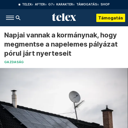
TELEX
AFTER
G7
KARAKTER
TÁMOGATÁS
SHOP
Támogatás
Napjai vannak a kormánynak, hogy
megmentse a napelemes pályázat
pórul járt nyerteseit
GAZDASÁG