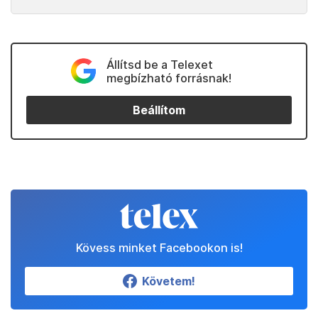
Állítsd be a Telexet
megbízható forrásnak!
Beállítom
Kövess minket Facebookon is!
Követem!