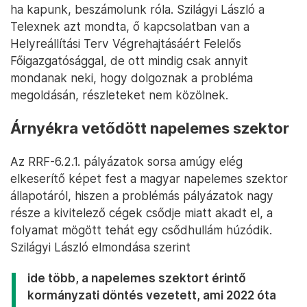
ha kapunk, beszámolunk róla. Szilágyi László a
Telexnek azt mondta, ő kapcsolatban van a
Helyreállítási Terv Végrehajtásáért Felelős
Főigazgatósággal, de ott mindig csak annyit
mondanak neki, hogy dolgoznak a probléma
megoldásán, részleteket nem közölnek.
Árnyékra vetődött napelemes szektor
Az RRF-6.2.1. pályázatok sorsa amúgy elég
elkeserítő képet fest a magyar napelemes szektor
állapotáról, hiszen a problémás pályázatok nagy
része a kivitelező cégek csődje miatt akadt el, a
folyamat mögött tehát egy csődhullám húzódik.
Szilágyi László elmondása szerint
ide több, a napelemes szektort érintő
kormányzati döntés vezetett, ami 2022 óta