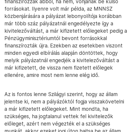
finanszírozzák abból, ha nem, vonjanak be külső
forrásokat. Ilyenre volt már példa, az MNNSZ
közbenjárására a pályázat lebonyolítója korábban
már több száz pályázatnál engedélyezte így a
kivitelezőváltást, a már kifizetett előlegeket pedig a
Pénzügyminisztériumtól bevont forrásokkal
finanszírozták újra. Ezekben az esetekben viszont
minden egyedi elbírálás alapján döntöttek, hogy
melyik pályázatnál engedjék a kivitelezőváltást a
már kifizetett, de vissza nem fizetett előlegek
ellenére, amire most nem lenne elég idő.
Az is fontos lenne Szilágyi szerint, hogy az állam
jelentse ki, nem a pályázóktól fogja visszakövetelni
a már kifizetett előlegeket. Mint mondta, ha
szükséges, ha jogtalanul vettek fel kivitelezők
előleget, azért nem végezték el a szükséges
munkát, akkor ezeket jogi úton hajtsa be az állam,