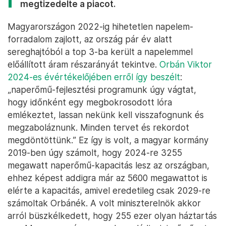
megtizedelte a piacot.
Magyarországon 2022-ig hihetetlen napelem-
forradalom zajlott, az ország pár év alatt
sereghajtóból a top 3-ba került a napelemmel
előállított áram részarányát tekintve.
Orbán Viktor
2024-es évértékelőjében erről így beszélt
:
„naperőmű-fejlesztési programunk úgy vágtat,
hogy időnként egy megbokrosodott lóra
emlékeztet, lassan nekünk kell visszafognunk és
megzaboláznunk. Minden tervet és rekordot
megdöntöttünk.” Ez így is volt, a magyar kormány
2019-ben úgy számolt, hogy 2024-re 3255
megawatt naperőmű-kapacitás lesz az országban,
ehhez képest addigra már az 5600 megawattot is
elérte a kapacitás, amivel eredetileg csak 2029-re
számoltak Orbánék. A volt miniszterelnök akkor
arról büszkélkedett, hogy 255 ezer olyan háztartás