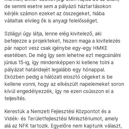
de semmi esetre sem a pályázó háztartásokon
kérjék számon ezeket az összegeket, hiába
vállaltak elvileg ők is anyagi felelősséget.
Szilágyi úgy látja, lenne elég kivitelező, aki
befejezze a projekteket, hiszen maga a kivitelezés
pár napot vesz csak igénybe egy-egy HMKE
esetében. De még így sem lehetne ezt megcsinálni
június 15-ig, így mindenképpen ki kellene tolni a
pályázat határidejét legalább egy hónappal.
Eközben pedig a hálózati elosztó cégeket is be
kellene vonni, hogy az elkészült napelemeket soron
kívül engedélyezzék, így ne ezen csússzon el a
teljesítés.
Kerestük a Nemzeti Fejlesztési Központot és a
Vidék- és Területfejlesztési Minisztériumot, amely
alá az NFK tartozik. Egyelőre nem kaptunk választ,