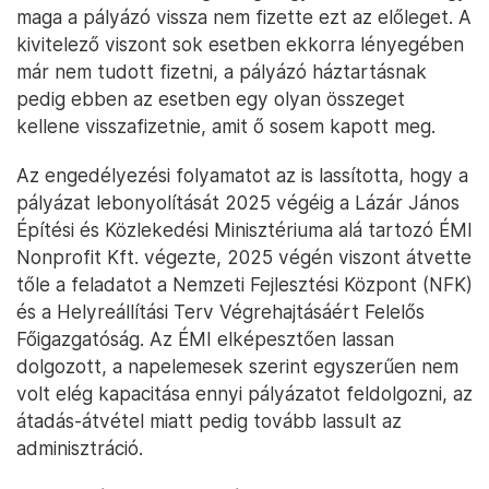
maga a pályázó vissza nem fizette ezt az előleget. A
kivitelező viszont sok esetben ekkorra lényegében
már nem tudott fizetni, a pályázó háztartásnak
pedig ebben az esetben egy olyan összeget
kellene visszafizetnie, amit ő sosem kapott meg.
Az engedélyezési folyamatot az is lassította, hogy a
pályázat lebonyolítását 2025 végéig a Lázár János
Építési és Közlekedési Minisztériuma alá tartozó ÉMI
Nonprofit Kft. végezte, 2025 végén viszont átvette
tőle a feladatot a Nemzeti Fejlesztési Központ (NFK)
és a Helyreállítási Terv Végrehajtásáért Felelős
Főigazgatóság. Az ÉMI elképesztően lassan
dolgozott, a napelemesek szerint egyszerűen nem
volt elég kapacitása ennyi pályázatot feldolgozni, az
átadás-átvétel miatt pedig tovább lassult az
adminisztráció.