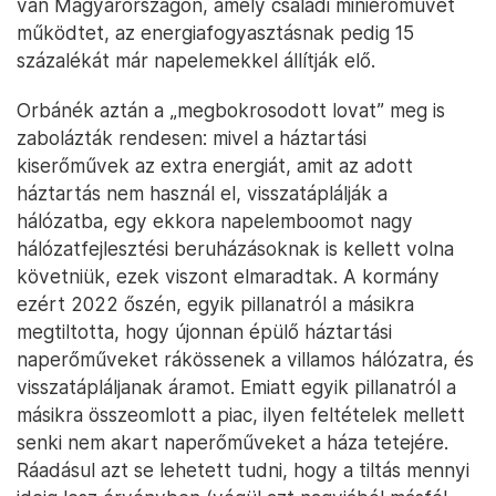
van Magyarországon, amely családi minierőművet
működtet, az energiafogyasztásnak pedig 15
százalékát már napelemekkel állítják elő.
Orbánék aztán a „megbokrosodott lovat” meg is
zabolázták rendesen: mivel a háztartási
kiserőművek az extra energiát, amit az adott
háztartás nem használ el, visszatáplálják a
hálózatba, egy ekkora napelemboomot nagy
hálózatfejlesztési beruházásoknak is kellett volna
követniük, ezek viszont elmaradtak. A kormány
ezért 2022 őszén, egyik pillanatról a másikra
megtiltotta, hogy újonnan épülő háztartási
naperőműveket rákössenek a villamos hálózatra, és
visszatápláljanak áramot. Emiatt egyik pillanatról a
másikra összeomlott a piac, ilyen feltételek mellett
senki nem akart naperőműveket a háza tetejére.
Ráadásul azt se lehetett tudni, hogy a tiltás mennyi