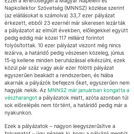
Ezzel a lehetőséggel a Magyar Napelem és
Napkollektor Szövetség (MNNSZ) közlése szerint
(az elállásokat is számolva) 33,7 ezer pályázat
érkezett, ebből 23 ezernél már sikeresen lezárták
a pályázatot az elmúlt években, előlegekkel együtt
pedig eddig már közel 117 milliárd forintot
folyósítottak. 10 ezer pályázat viszont még nincs
lezárva, a határidő pedig vészesen közeleg, június
15-ig kellene minden beruházással elkészülni, ezek
közül pár száz vagy akár ezer fölötti pályázat
egyszerűen beakadt a rendszerben, és hiába
akarnák a pályázók befejezni őket, egyszerűen nem
hagyják nekik. Az
MNNSZ már januárban kongatta a
vészharangot
a pályázatok miatt, azóta azonban túl
sok előrelépés nem történt, a határidő pedig már a
nyakunkon.
Ezek a pályázatok – nagyon leegyszerűsítve a
folyamatot – úgy néznek ki, hogy a pályázó megbíz