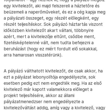
egy kivitelezőt, aki majd felszereli a háztetőre és
beüzemeli a naperőműveket, és ez a cég kapja meg
a pályázati összeget, egy részét előlegként, egy
részét teljesítéskor. Sok pályázó háztartás viszont
időközben kivitelezőt akart váltani, többnyire
azért, mert a kivitelezője eltűnt, csődbe ment,
fizetésképtelenné vált, nem tudta befejezni a
beruházást (hogy ez miért fordult elő sokakkal,
arra hamarosan visszatérünk).
A pályázó válthatott kivitelezőt, de csak akkor, ha
ezt a pályázat lebonyolítója engedélyezte, sok
esetben pedig ezt nem engedték meg. Ha az első
kivitelező már kapott valamekkora előleget a
projekt teljesítésére, akkor az állami
pályázatmenedzser nem engedélyezte a
kivitelezőváltást addig, amíg vagy a kivitelező, vagy