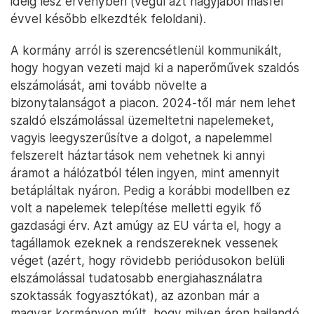
ideig lesz érvényben (végül azt nagyjából másfél
évvel később elkezdték feloldani).
A kormány arról is szerencsétlenül kommunikált,
hogy hogyan vezeti majd ki a naperőművek szaldós
elszámolását, ami tovább növelte a
bizonytalanságot a piacon. 2024-től már nem lehet
szaldó elszámolással üzemeltetni napelemeket,
vagyis leegyszerűsítve a dolgot, a napelemmel
felszerelt háztartások nem vehetnek ki annyi
áramot a hálózatból télen ingyen, mint amennyit
betápláltak nyáron. Pedig a korábbi modellben ez
volt a napelemek telepítése melletti egyik fő
gazdasági érv. Azt amúgy az EU várta el, hogy a
tagállamok ezeknek a rendszereknek vessenek
véget (azért, hogy rövidebb periódusokon belüli
elszámolással tudatosabb energiahasználatra
szoktassák fogyasztókat), az azonban már a
magyar kormányon múlt, hogy milyen áron hajlandó