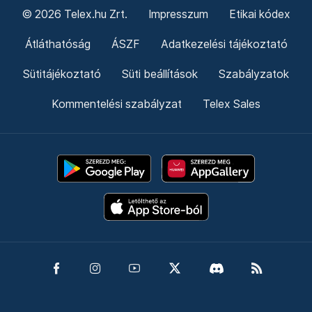
© 2026 Telex.hu Zrt.
Impresszum
Etikai kódex
Átláthatóság
ÁSZF
Adatkezelési tájékoztató
Sütitájékoztató
Süti beállítások
Szabályzatok
Kommentelési szabályzat
Telex Sales