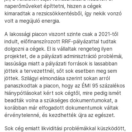
naperőműveket építtetni, hiszen a cégek
kimaradtak a rezsicsökkentésből, így nekik vonzó
volt a megújuló energia.
A lakossági piacon viszont szinte csak a 2021-től
indult, előfinanszírozott RRF-pályázattal tudtak
dolgozni a cégek. El is vállaltak rengeteg ilyen
projektet, de a pályázati adminisztráció problémái,
lassúsága miatt a pályázati források is lassabban
jöttek a tervezettnél, sőt sok esetben meg sem
jöttek. Szilágyi elmondása szerint sokan arról
panaszkodtak a piacon, hogy az ÉMI 95 százalékos
hiánypótlásokat kért sok cégtől, mire pedig ismét
beadták volna a szükséges dokumentumokat, a
korábban már elfogadott dokumentumok váltak
érvénytelenné, és kezdhették újra az egészet.
Sok cég emiatt likviditási problémákkal küszködött,