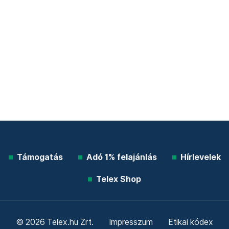
Támogatás
Adó 1% felajánlás
Hírlevelek
Telex Shop
© 2026 Telex.hu Zrt.
Impresszum
Etikai kódex