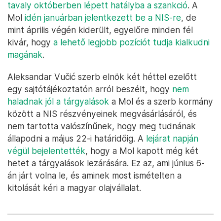
tavaly októberben lépett hatályba a szankció
. A
Mol
idén januárban jelentkezett be a NIS-re
, de
mint április végén kiderült, egyelőre minden fél
kivár, hogy
a lehető legjobb pozíciót tudja kialkudni
magának
.
Aleksandar Vučić szerb elnök két héttel ezelőtt
egy sajtótájékoztatón arról beszélt, hogy
nem
haladnak jól a tárgyalások
a Mol és a szerb kormány
között a NIS részvényeinek megvásárlásáról, és
nem tartotta valószínűnek, hogy meg tudnának
állapodni a május 22-i határidőig. A
lejárat napján
végül bejelentették
, hogy a Mol kapott még két
hetet a tárgyalások lezárására. Ez az, ami június 6-
án járt volna le, és aminek most ismételten a
kitolását kéri a magyar olajvállalat.