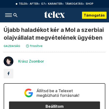
TELEX
AFTER
G7
KARAKTER
TÁMOGATÁS
SHOP
Támogatás
Újabb haladékot kér a Mol a szerbiai
olajvállalat megvételének ügyében
frissítve
GAZDASÁG
Krász Zsombor
Állítsd be a Telexet
megbízható forrásnak!
Beállítom