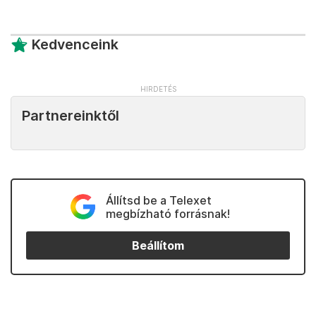
Kedvenceink
Partnereinktől
Állítsd be a Telexet
megbízható forrásnak!
Beállítom