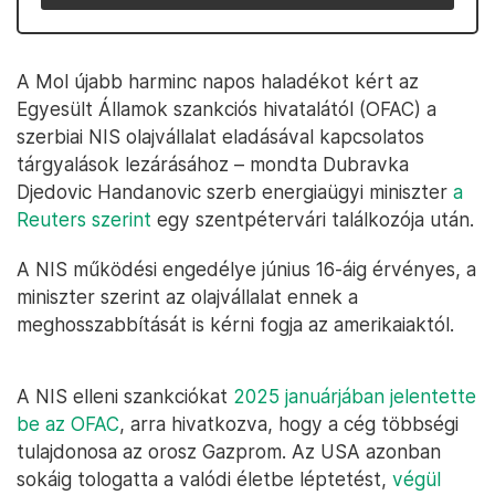
A Mol újabb harminc napos haladékot kért az
Egyesült Államok szankciós hivatalától (OFAC) a
szerbiai NIS olajvállalat eladásával kapcsolatos
tárgyalások lezárásához – mondta Dubravka
Djedovic Handanovic szerb energiaügyi miniszter
a
Reuters szerint
egy szentpétervári találkozója után.
A NIS működési engedélye június 16-áig érvényes, a
miniszter szerint az olajvállalat ennek a
meghosszabbítását is kérni fogja az amerikaiaktól.
A NIS elleni szankciókat
2025 januárjában jelentette
be az OFAC
, arra hivatkozva, hogy a cég többségi
tulajdonosa az orosz Gazprom. Az USA azonban
sokáig tologatta a valódi életbe léptetést,
végül