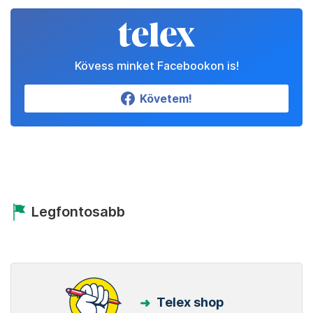
Kövess minket Facebookon is!
Követem!
Legfontosabb
Telex shop