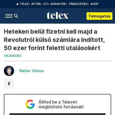
TELEX
AFTER
G7
KARAKTER
TÁMOGATÁS
SHOP
Támogatás
Heteken belül fizetni kell majd a
Revolutról külső számlára indított,
50 ezer forint feletti utalásokért
GAZDASÁG
Weiler Vilmos
Állítsd be a Telexet
megbízható forrásnak!