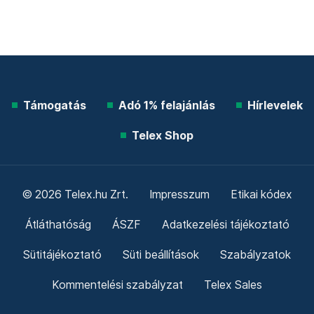
Támogatás
Adó 1% felajánlás
Hírlevelek
Telex Shop
© 2026 Telex.hu Zrt.
Impresszum
Etikai kódex
Átláthatóság
ÁSZF
Adatkezelési tájékoztató
Sütitájékoztató
Süti beállítások
Szabályzatok
Kommentelési szabályzat
Telex Sales