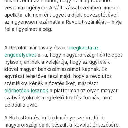
email szerint az is lehet, hogy ez még több időt
vesz majd igénybe. A változással szemben nincsen
apelláta, aki nem ért egyet a díjak bevezetésével,
az ingyenesen lezárhatja a Revolut-számláját – hívja
fel a figyelmet a cég.
A Revolut már tavaly ősszel
megkapta az
engedélyeket
arra, hogy magyarországi fióktelepet
nyisson, aminek a velejárója, hogy az ügyfeleik
idővel magyar bankszámlaszámot kapnak. Ez
egyrészt lehetővé teszi majd, hogy a revolutos
számláikra kérjék a fizetésüket, másrészt
elérhetőek lesznek
a platformon az olyan magyar
szabványoknak megfelelő fizetési formák, mint
például a qvik.
A BiztosDöntés.hu közleménye szerint több
magyarországi bank készült a Revolut érkezésére,