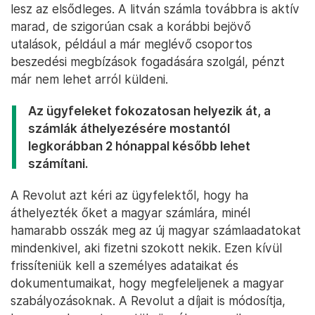
lesz az elsődleges. A litván számla továbbra is aktív
marad, de szigorúan csak a korábbi bejövő
utalások, például a már meglévő csoportos
beszedési megbízások fogadására szolgál, pénzt
már nem lehet arról küldeni.
Az ügyfeleket fokozatosan helyezik át, a
számlák áthelyezésére mostantól
legkorábban 2 hónappal később lehet
számítani.
A Revolut azt kéri az ügyfelektől, hogy ha
áthelyezték őket a magyar számlára, minél
hamarabb osszák meg az új magyar számlaadatokat
mindenkivel, aki fizetni szokott nekik. Ezen kívül
frissíteniük kell a személyes adataikat és
dokumentumaikat, hogy megfeleljenek a magyar
szabályozásoknak. A Revolut a díjait is módosítja,