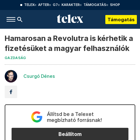
TELEX
AFTER
G7
KARAKTER
TÁMOGATÁS
SHOP
Támogatás
Hamarosan a Revolutra is kérhetik a
fizetésüket a magyar felhasználók
GAZDASÁG
Csurgó Dénes
Állítsd be a Telexet
megbízható forrásnak!
Beállítom