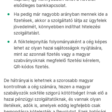
elsődleges bankkapcsolat.
Ha pedig már nagyobb arányban mennek ide a
fizetések, akkor a szolgáltató látja az ügyfelek
jövedelmét, könnyebben indíthat hitelezési
szolgáltatást.
A fióktelepnyitás folyományaként a cég képes
lehet az olyan hazai sajátosságok nyújtására,
mint az azonnali fizetés vagy a magyar
szabványoknak megfelelő fizetési kérelem,
QR-kódos fizetés.
De hátrányai is lehetnek a szorosabb magyar
kontrollnak a cég számára, hiszen a magyar
szabályozók sokféle szigorú kötöttséget írnak elő a
hazai pénzügyi szolgáltatóknak, és vannak olyan
illetékek, adók is, amelyek eddig legfeljebb csak
bemondásra kötelezték a Revolutot. Ezek hatósági