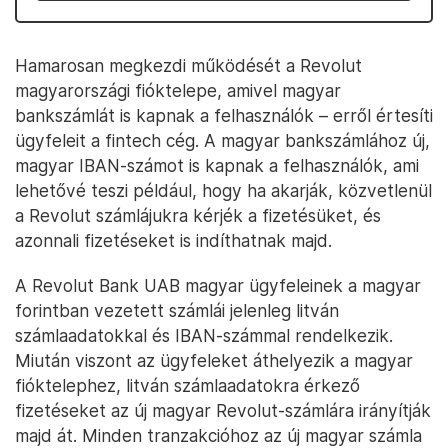
Hamarosan megkezdi működését a Revolut
magyarországi fióktelepe, amivel magyar
bankszámlát is kapnak a felhasználók – erről értesíti
ügyfeleit a fintech cég. A magyar bankszámlához új,
magyar IBAN‑számot is kapnak a felhasználók, ami
lehetővé teszi például, hogy ha akarják, közvetlenül
a Revolut számlájukra kérjék a fizetésüket, és
azonnali fizetéseket is indíthatnak majd.
A Revolut Bank UAB magyar ügyfeleinek a magyar
forintban vezetett számlái jelenleg litván
számlaadatokkal és IBAN-számmal rendelkezik.
Miután viszont az ügyfeleket áthelyezik a magyar
fióktelephez, litván számlaadatokra érkező
fizetéseket az új magyar Revolut-számlára irányítják
majd át. Minden tranzakcióhoz az új magyar számla