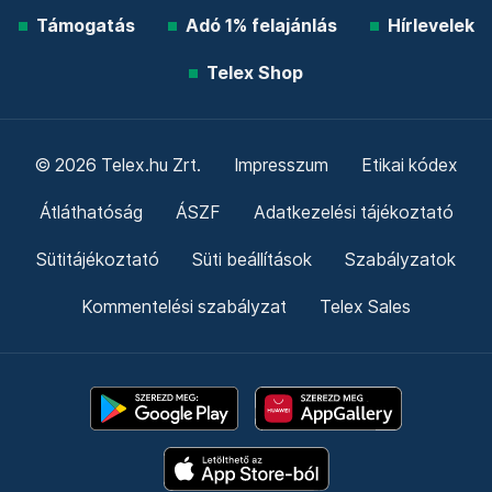
Támogatás
Adó 1% felajánlás
Hírlevelek
Telex Shop
© 2026 Telex.hu Zrt.
Impresszum
Etikai kódex
Átláthatóság
ÁSZF
Adatkezelési tájékoztató
Sütitájékoztató
Süti beállítások
Szabályzatok
Kommentelési szabályzat
Telex Sales