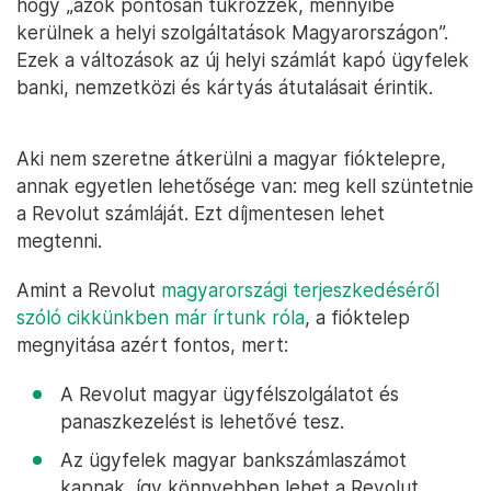
hogy „azok pontosan tükrözzék, mennyibe
kerülnek a helyi szolgáltatások Magyarországon”.
Ezek a változások az új helyi számlát kapó ügyfelek
banki, nemzetközi és kártyás átutalásait érintik.
Aki nem szeretne átkerülni a magyar fióktelepre,
annak egyetlen lehetősége van: meg kell szüntetnie
a Revolut számláját. Ezt díjmentesen lehet
megtenni.
Amint a Revolut
magyarországi terjeszkedéséről
szóló cikkünkben már írtunk róla
, a fióktelep
megnyitása azért fontos, mert:
A Revolut magyar ügyfélszolgálatot és
panaszkezelést is lehetővé tesz.
Az ügyfelek magyar bankszámlaszámot
kapnak, így könnyebben lehet a Revolut