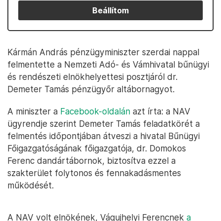
Beállítom
Kármán András pénzügyminiszter szerdai nappal
felmentette a Nemzeti Adó- és Vámhivatal bűnügyi
és rendészeti elnökhelyettesi posztjáról dr.
Demeter Tamás pénzügyőr altábornagyot.
A miniszter a
Facebook-oldalán
azt írta: a NAV
ügyrendje szerint Demeter Tamás feladatkörét a
felmentés időpontjában átveszi a hivatal Bűnügyi
Főigazgatóságának főigazgatója, dr. Domokos
Ferenc dandártábornok, biztosítva ezzel a
szakterület folytonos és fennakadásmentes
működését.
A NAV volt elnökének, Vágujhelyi Ferencnek
a