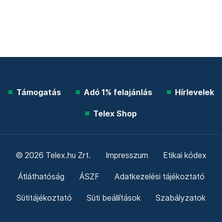
Támogatás
Adó 1% felajánlás
Hírlevelek
Telex Shop
© 2026 Telex.hu Zrt.
Impresszum
Etikai kódex
Átláthatóság
ÁSZF
Adatkezelési tájékoztató
Sütitájékoztató
Süti beállítások
Szabályzatok
Kommentelési szabályzat
Telex Sales