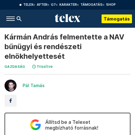
TELEX
AFTER
G7
KARAKTER
TÁMOGATÁS
SHOP
Támogatás
Kármán András felmentette a NAV
bűnügyi és rendészeti
elnökhelyettesét
frissítve
GAZDASÁG
Pál Tamás
Állítsd be a Telexet
megbízható forrásnak!