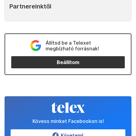
Partnereinktől
Állítsd be a Telexet
megbízható forrásnak!
Beállítom
Kövess minket Facebookon is!
Követem!