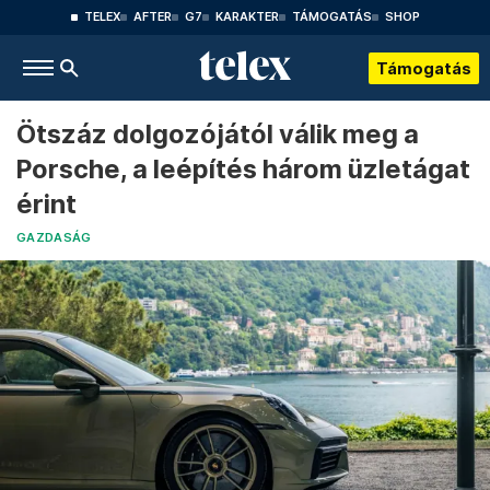
TELEX
AFTER
G7
KARAKTER
TÁMOGATÁS
SHOP
Támogatás
Ötszáz dolgozójától válik meg a
Porsche, a leépítés három üzletágat
érint
GAZDASÁG