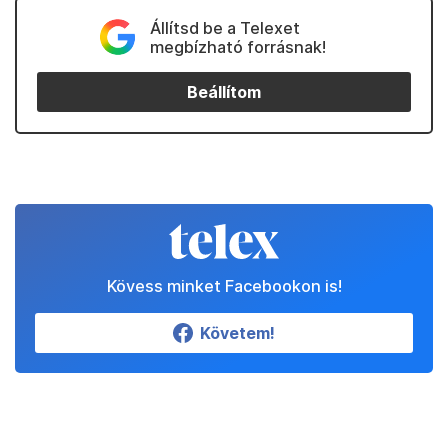
Állítsd be a Telexet
megbízható forrásnak!
Beállítom
Kövess minket Facebookon is!
Követem!