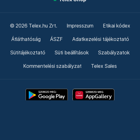
© 2026 Telex.hu Zrt.
Impresszum
Etikai kódex
Átláthatóság
ÁSZF
Adatkezelési tájékoztató
Sütitájékoztató
Süti beállítások
Szabályzatok
Kommentelési szabályzat
Telex Sales