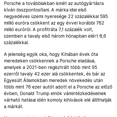
Porsche a továbbiakban ismét az autógyártásra
kíván összpontosítani. A márka idei első
negyedéves üzemi nyeresége 22 százalékkal 595
millió euróra csökkent az egy évvel korábbi 762
millió euróról. A profitráta 7,1 százalék volt,
szemben a tavaly első három hónapban elért 8,6
százalékkal.
A jelenség egyik oka, hogy Kínában évek óta
meredeken csökkennek a Porsche eladásai,
amelyek a 2021-ben regisztrált több mint 95
ezerről tavaly 42 ezer alá csökkentek, és bár az
Egyesült Államokban meredek növekedés után
több mint 76 ezer autót adott el a Porsche az előző
évben, Donald Trump elnök vámintézkedéseinek
várható hatásai idén komoly kihívások elé állíthatják
a márkát.