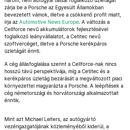
három, nem autógyártással foglalkozó üzletágát
zárja be a Porsche az Egyesült Államokban
bevezetett vámok, illetve a csökkenő profit miatt,
írja az
Automotive News Europe
. A változás a
Cellforce nevű akkumulátorok fejlesztésével
foglalkozó leányvállalatot, a Cetitec nevű
szoftvercéget, illetve a Porsche kerékpáros
üzletágát érinti.
A cég állásfoglalása szerint a Cellforce-nak nincs
hosszú távú perspektívája, míg a Cetitec és a
kerékpáros üzletág bezárását a megváltozott piaci
környezettel magyarázta a Porsche. A leépítések a
cég németországi és horvátországi alkalmazottait
érintik.
Mint azt Michael Leiters, az autógyártó
vezérigazgatójának közleményéből kiderül, a