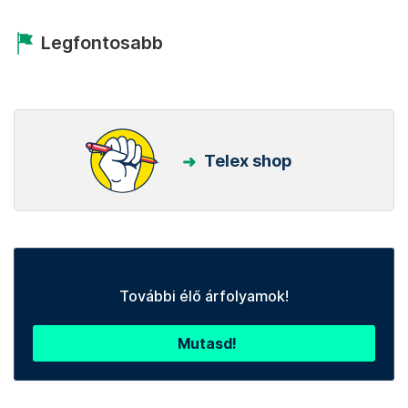
Legfontosabb
Telex shop
További élő árfolyamok!
Mutasd!