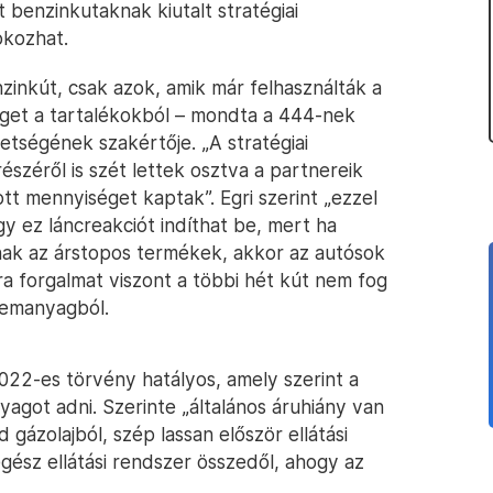
t benzinkutaknak kiutalt stratégiai
okozhat.
inkút, csak azok, amik már felhasználták a
éget a tartalékokból – mondta a 444-nek
etségének szakértője. „A stratégiai
széről is szét lettek osztva a partnereik
tt mennyiséget kaptak”. Egri szerint „ezzel
gy ez láncreakciót indíthat be, mert ha
nak az árstopos termékek, akkor az autósok
a forgalmat viszont a többi hét kút nem fog
üzemanyagból.
022-es törvény hatályos, amely szerint a
got adni. Szerinte „általános áruhiány van
gázolajból, szép lassan először ellátási
egész ellátási rendszer összedől, ahogy az