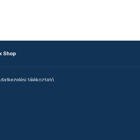
x Shop
datkezelési tájékoztató
zat
Telex Sales