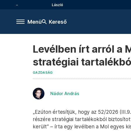
László
Menü
Kereső
Levélben írt arról a
stratégiai tartalékb
GAZDASÁG
Nádor András
„Ezúton értesítjük, hogy az 52/2026 (III.
részére stratégiai tartalékokból biztosít
került” – írta egy levélben a Mol egyes k