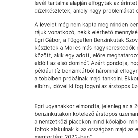
levél tartalma alapján elfogytak az érintet
dízelkészletek, amely nagy problémákat 
A levelet még nem kapta meg minden benz
rájuk vonatkozó, nekik elérhető mennyis
Egri Gábor, a Független Benzinkutak Szöv
készletek a Mol és más nagykereskedők ré
között, akik egy adott, előre meghatározo
eldőlt az első dominó”. Azért gondolja, ho
például tíz benzinkútból háromnál elfogy
a többiben próbálnak majd tankolni. Ekkor
elbírni, idővel ki fog fogyni az árstopos 
Egri ugyanakkor elmondta, jelenleg az a 2
benzinkutakon kötelező árstopos üzemanya
a nemzetközi piacokon mind kőolajból mind 
foltok alakulnak ki az országban majd az 
megtörtént 2022-ben”.