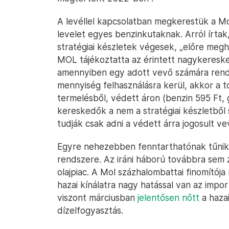
A levéllel kapcsolatban megkerestük a Mo
levelet egyes benzinkutaknak. Arról írta
stratégiai készletek végesek, „előre meg
MOL tájékoztatta az érintett nagykeresked
amennyiben egy adott vevő számára rend
mennyiség felhasználásra kerül, akkor a 
termelésből, védett áron (benzin 595 Ft, gá
kereskedők a nem a stratégiai készletbő
tudják csak adni a védett árra jogosult v
Egyre nehezebben fenntarthatónak tűni
rendszere. Az iráni háború továbbra sem z
olajpiac. A Mol százhalombattai finomítój
hazai kínálatra nagy hatással van az impor
viszont márciusban
jelentősen nőtt
a haza
dízelfogyasztás.