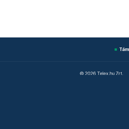
Tám
© 2026 Telex.hu Zrt.
Sütitájékoztató