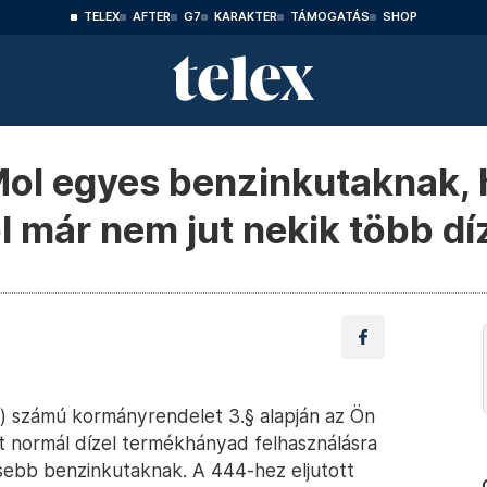
TELEX
AFTER
G7
KARAKTER
TÁMOGATÁS
SHOP
 Mol egyes benzinkutaknak,
ól már nem jut nekik több dí
9.) számú kormányrendelet 3.§ alapján az Ön
ott normál dízel termékhányad felhasználásra
isebb benzinkutaknak. A 444-hez eljutott