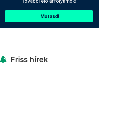
További élő árfolyamok!
Mutasd!
Friss hírek