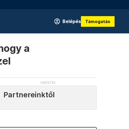
Belépés
Támogatás
 hogy a
zel
Partnereinktől