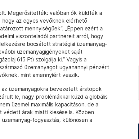
lt. Megerősítették: valóban ők küldték a
k, hogy az egyes vevőknek elérhető
határozott mennyiségűek”. „Éppen ezért a
elmi viszonteladói partnereit arról, hogy
elkezésre bocsátott stratégiai üzemanyag-
további üzemanyagigényeket saját
zolaj 615 Ft) szolgálja ki.” Vagyis a
l származó üzemanyagot ugyanannyi pénzért
evőknek, mint amennyiért veszik.
k az üzemanyagokra bevezetett árstopok
árult le, nagy problémákkal küzd a globális
a nem üzemel maximális kapacitáson, de a
t védett árak miatti kiesése is. Közben
i üzemanyag-fogyasztás, különösen a