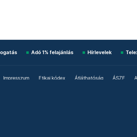
ogatás
Adó 1% felajánlás
Hírlevelek
Tele
Impresszum
Etikai kódex
Átláthatóság
ÁSZF
A
Süti beállítások
Szabályzatok
Kommentelési szabály