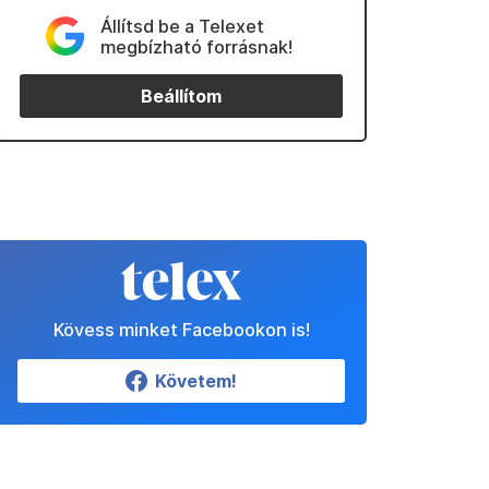
Állítsd be a Telexet
megbízható forrásnak!
Beállítom
Kövess minket Facebookon is!
Követem!