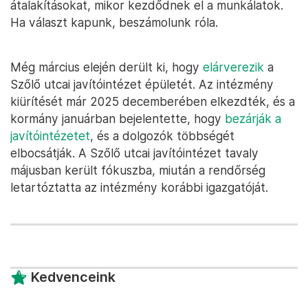
átalakításokat, mikor kezdődnek el a munkálatok.
Ha választ kapunk, beszámolunk róla.
Még március elején derült ki, hogy
elárverezik
a
Szőlő utcai javítóintézet épületét. Az intézmény
kiürítését már 2025 decemberében elkezdték, és a
kormány januárban bejelentette, hogy
bezárják a
javítóintézetet
, és a dolgozók többségét
elbocsátják. A Szőlő utcai javítóintézet tavaly
májusban került fókuszba, miután a rendőrség
letartóztatta az intézmény korábbi igazgatóját.
Kedvenceink