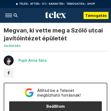
TELEX
AFTER
G7
KARAKTER
TÁMOGATÁS
SHOP
Támogatás
Megvan, ki vette meg a Szőlő utcai
javítóintézet épületét
GAZDASÁG
Pupli Anna Sára
Állítsd be a Telexet
megbízható forrásnak!
Beállítom