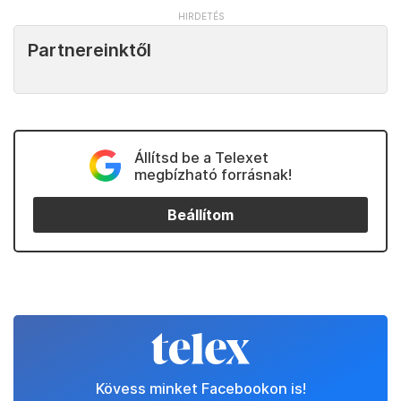
Partnereinktől
Állítsd be a Telexet
megbízható forrásnak!
Beállítom
Kövess minket Facebookon is!