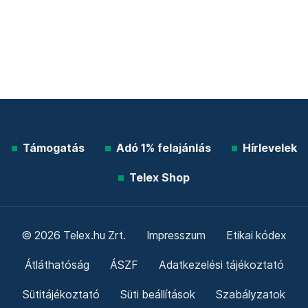
Támogatás
Adó 1% felajánlás
Hírlevelek
Telex Shop
© 2026 Telex.hu Zrt.
Impresszum
Etikai kódex
Átláthatóság
ÁSZF
Adatkezelési tájékoztató
Sütitájékoztató
Süti beállítások
Szabályzatok