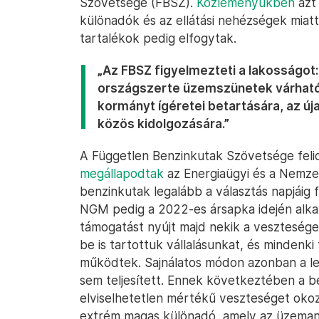
Szövetsége (FBSZ).
Közleményükben
azt 
különadók és az ellátási nehézségek miatt 
tartalékok pedig elfogytak.
„Az FBSZ figyelmezteti a lakosságot
országszerte üzemszünetek várhatók.
kormányt ígéretei betartására, az új
közös kidolgozására.”
A Független Benzinkutak Szövetsége felidéz
megállapodtak
az Energiaügyi és a Nemze
benzinkutak legalább a választás napjáig
NGM pedig a 2022-es ársapka idején alka
támogatást nyújt majd nekik a veszteségei
be is tartottuk vállalásunkat, és mindenk
működtek. Sajnálatos módon azonban a l
sem teljesített. Ennek következtében a 
elviselhetetlen mértékű veszteséget okoz,
extrém magas különadó, amely az üzemanya