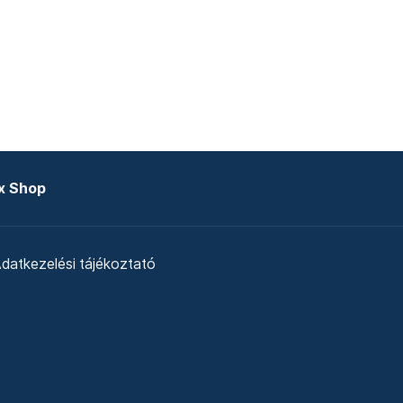
x Shop
datkezelési tájékoztató
zat
Telex Sales