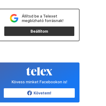
Állítsd be a Telexet
megbízható forrásnak!
Beállítom
Kövess minket Facebookon is!
Követem!