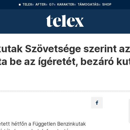
TELEX
AFTER
G7
KARAKTER
TÁMOGATÁS
SHOP
utak Szövetsége szerint a
a be az ígéretét, bezáró ku
etett hétfőn a Független Benzinkutak