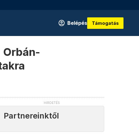
Belépés
Támogatás
z Orbán-
takra
Partnereinktől