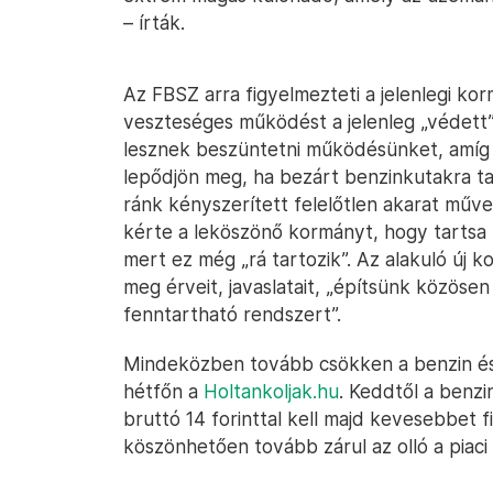
– írták.
Az FBSZ arra figyelmezteti a jelenlegi ko
veszteséges működést a jelenleg „védett”
lesznek beszüntetni működésünket, amíg 
lepődjön meg, ha bezárt benzinkutakra t
ránk kényszerített felelőtlen akarat műve
kérte a leköszönő kormányt, hogy tartsa 
mert ez még „rá tartozik”. Az alakuló új 
meg érveit, javaslatait, „építsünk közöse
fenntartható rendszert”.
Mindeközben tovább csökken a benzin és 
hétfőn a
Holtankoljak.hu
. Keddtől a benzin
bruttó 14 forinttal kell majd kevesebbet 
köszönhetően tovább zárul az olló a piaci 