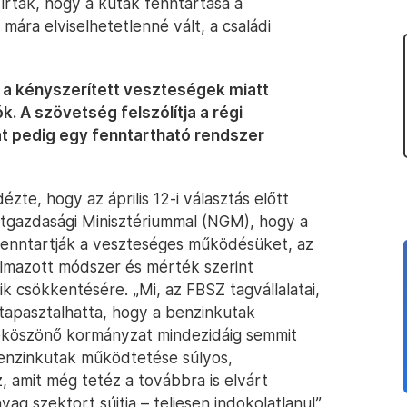
írták, hogy a kutak fenntartása a
mára elviselhetetlenné vált, a családi
: a kényszerített veszteségek miatt
 A szövetség felszólítja a régi
at pedig egy fenntartható rendszer
te, hogy az április 12-i választás előtt
tgazdasági Minisztériummal (NGM), hogy a
 fenntartják a veszteséges működésüket, az
lmazott módszer és mérték szerint
k csökkentésére. „Mi, az FBSZ tagvállalatai,
i tapasztalhatta, hogy a benzinkutak
eköszönő kormányzat mindezidáig semmit
benzinkutak működtetése súlyos,
 amit még tetéz a továbbra is elvárt
g szektort sújtja – teljesen indokolatlanul”