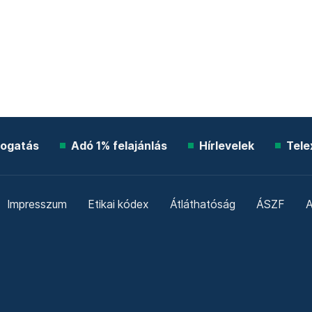
ogatás
Adó 1% felajánlás
Hírlevelek
Tele
Impresszum
Etikai kódex
Átláthatóság
ÁSZF
A
Süti beállítások
Szabályzatok
Kommentelési szabály