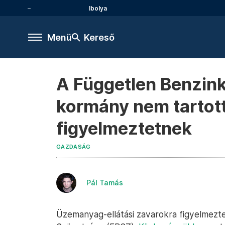
Ibolya
Menü
Kereső
A Független Benzink
kormány nem tartott
figyelmeztetnek
GAZDASÁG
Pál Tamás
Üzemanyag-ellátási zavarokra figyelmezt