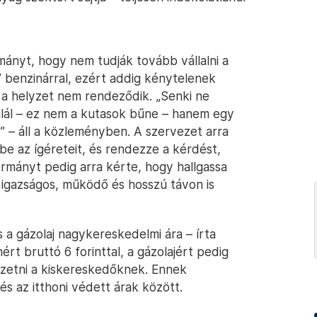
rmányt, hogy nem tudják tovább vállalni a
 benzinárral, ezért addig kénytelenek
a helyzet nem rendeződik. „Senki ne
alál – ez nem a kutasok bűne – hanem egy
” – áll a közleményben. A szervezet arra
be az ígéreteit, és rendezze a kérdést,
kormányt pedig arra kérte, hogy hallgassa
n igazságos, működő és hosszú távon is
a gázolaj nagykereskedelmi ára – írta
ért bruttó 6 forinttal, a gázolajért pedig
fizetni a kiskereskedőknek. Ennek
és az itthoni védett árak között.