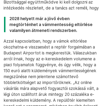
Bizottsággal együttműködve ki kell dolgozni az
intézkedés részleteit, de a tanács azt reméli, hogy
2028 helyett már a jövő évben
megtörténhet a vámmentesség eltörlése
valamilyen átmeneti rendszerben.
Azzal kapcsolatban, hogy a vámok eltörlése
okozhatna-e visszaesést a reptér forgalmában a
Budapest Airportot is megkerestük. Válaszukban
arról írnak, hogy az e-kereskedelem volumene a
piaci folyamatok függvénye, és úgy vélik, hogy a
150 euró alatti küldemények vámmentességének
megszűnése nem jelentene számottevő
többletköltséget az importőröknek. „Az online
vásárlás mára alapvető fogyasztói szokássá vált, a
légi úton szállított áruk mintegy 20 százaléka e-
kereskedelmi küldemény. A repülőtér kiemelten