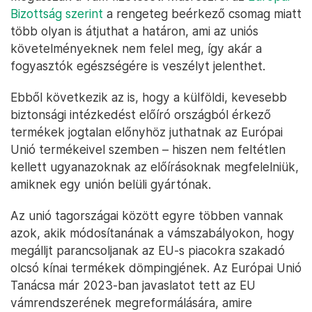
Bizottság szerint
a rengeteg beérkező csomag miatt
több olyan is átjuthat a határon, ami az uniós
követelményeknek nem felel meg, így akár a
fogyasztók egészségére is veszélyt jelenthet.
Ebből következik az is, hogy a külföldi, kevesebb
biztonsági intézkedést előíró országból érkező
termékek jogtalan előnyhöz juthatnak az Európai
Unió termékeivel szemben – hiszen nem feltétlen
kellett ugyanazoknak az előírásoknak megfelelniük,
amiknek egy unión belüli gyártónak.
Az unió tagországai között egyre többen vannak
azok, akik módosítanának a vámszabályokon, hogy
megálljt parancsoljanak az EU-s piacokra szakadó
olcsó kínai termékek dömpingjének. Az Európai Unió
Tanácsa már 2023-ban javaslatot tett az EU
vámrendszerének megreformálására, amire