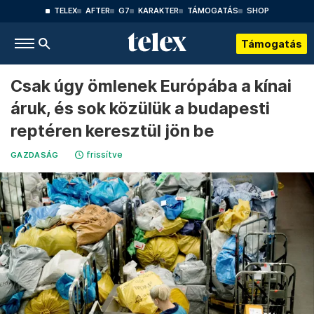
TELEX
AFTER
G7
KARAKTER
TÁMOGATÁS
SHOP
Támogatás
Csak úgy ömlenek Európába a kínai
áruk, és sok közülük a budapesti
reptéren keresztül jön be
frissítve
GAZDASÁG