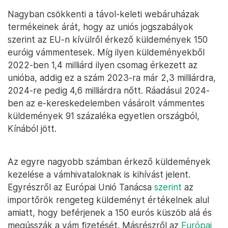
Nagyban csökkenti a távol-keleti webáruházak
termékeinek árát, hogy az uniós jogszabályok
szerint az EU-n kívülről érkező küldemények 150
euróig vámmentesek. Míg ilyen küldeményekből
2022-ben 1,4 milliárd ilyen csomag érkezett az
unióba, addig ez a szám 2023-ra már 2,3 milliárdra,
2024-re pedig 4,6 milliárdra nőtt. Ráadásul 2024-
ben az e-kereskedelemben vásárolt vámmentes
küldemények 91 százaléka egyetlen országból,
Kínából jött.
Az egyre nagyobb számban érkező küldemények
kezelése a vámhivataloknak is kihívást jelent.
Egyrészről az Európai Unió Tanácsa
szerint
az
importőrök rengeteg küldeményt értékelnek alul
amiatt, hogy beférjenek a 150 eurós küszöb alá és
megússzák a vám fizetését. Másrészről az
Európai