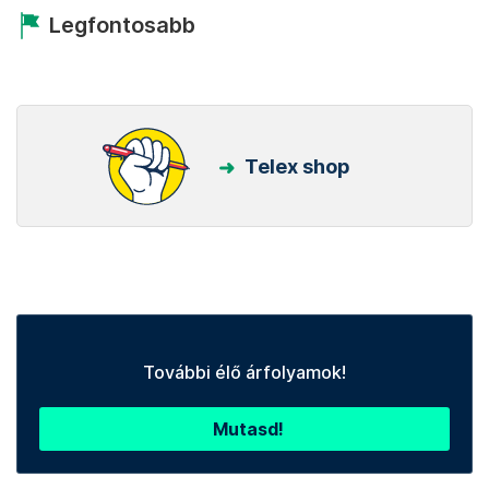
Legfontosabb
Telex shop
További élő árfolyamok!
Mutasd!