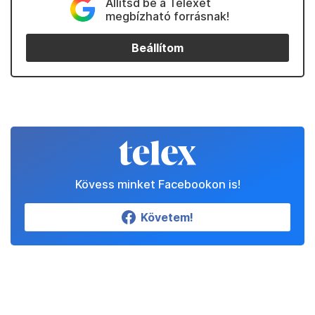
Állítsd be a Telexet
megbízható forrásnak!
Beállítom
Kövess minket Facebookon is!
Követem!