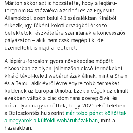
Márton akkor azt is hozzátette, hogy a légiáru-
forgalom 84 százaléka Ázsiából és az Egyesült
Államokból, ezen belül 43 százalékban Kínából
érkezik, így főként keleti országból érkező
befektetők részvételére számítanak a koncessziós
pályázaton – akik nem csak megépítik, de
üzemeltetik is majd a repteret.
A légiáru-forgalom gyors növekedése mögött
elsősorban az olyan, jellemzően olcsó termékeket
kínáló távol-keleti webáruházak állnak, mint a Shein
és a Temu, akik évről évre egyre több terméket
küldenek az Európai Unióba. Ezek a cégek az elmúlt
években váltak a piac domináns szereplőivé, és
mára olyan nagyra nőttek, hogy 2025 első felében
a Biztosdöntés.hu szerint
már több pénzt költöttek
a magyarok a külföldi webáruházakban
, mint a
hazaiakban.