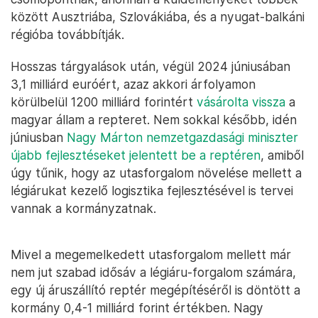
között Ausztriába, Szlovákiába, és a nyugat-balkáni
régióba továbbítják.
Hosszas tárgyalások után, végül 2024 júniusában
3,1 milliárd euróért, azaz akkori árfolyamon
körülbelül 1200 milliárd forintért
vásárolta vissza
a
magyar állam a repteret. Nem sokkal később, idén
júniusban
Nagy Márton nemzetgazdasági miniszter
újabb fejlesztéseket jelentett be a reptéren
, amiből
úgy tűnik, hogy az utasforgalom növelése mellett a
légiárukat kezelő logisztika fejlesztésével is tervei
vannak a kormányzatnak.
Mivel a megemelkedett utasforgalom mellett már
nem jut szabad idősáv a légiáru-forgalom számára,
egy új áruszállító reptér megépítéséről is döntött a
kormány 0,4-1 milliárd forint értékben. Nagy