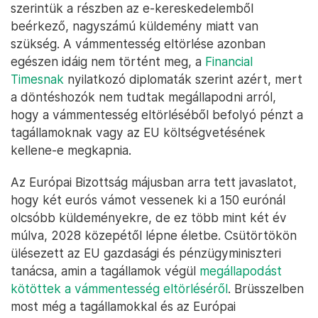
szerintük a részben az e-kereskedelemből
beérkező, nagyszámú küldemény miatt van
szükség. A vámmentesség eltörlése azonban
egészen idáig nem történt meg, a
Financial
Timesnak
nyilatkozó diplomaták szerint azért, mert
a döntéshozók nem tudtak megállapodni arról,
hogy a vámmentesség eltörléséből befolyó pénzt a
tagállamoknak vagy az EU költségvetésének
kellene-e megkapnia.
Az Európai Bizottság májusban arra tett javaslatot,
hogy két eurós vámot vessenek ki a 150 eurónál
olcsóbb küldeményekre, de ez több mint két év
múlva, 2028 közepétől lépne életbe. Csütörtökön
ülésezett az EU gazdasági és pénzügyminiszteri
tanácsa, amin a tagállamok végül
megállapodást
kötöttek a vámmentesség eltörléséről
. Brüsszelben
most még a tagállamokkal és az Európai