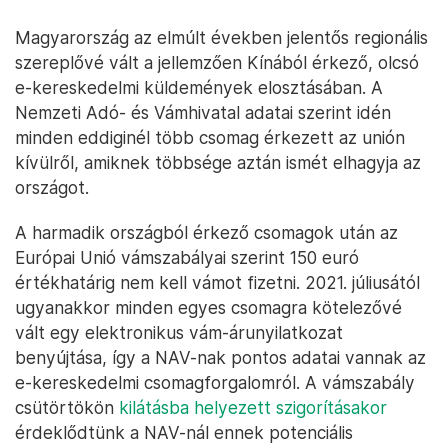
Magyarország az elmúlt években jelentős regionális
szereplővé vált a jellemzően Kínából érkező, olcsó
e-kereskedelmi küldemények elosztásában. A
Nemzeti Adó- és Vámhivatal adatai szerint idén
minden eddiginél több csomag érkezett az unión
kívülről, amiknek többsége aztán ismét elhagyja az
országot.
A harmadik országból érkező csomagok után az
Európai Unió vámszabályai szerint 150 euró
értékhatárig nem kell vámot fizetni. 2021. júliusától
ugyanakkor minden egyes csomagra kötelezővé
vált egy elektronikus vám-árunyilatkozat
benyújtása, így a NAV-nak pontos adatai vannak az
e-kereskedelmi csomagforgalomról. A vámszabály
csütörtökön
kilátásba helyezett szigorításakor
érdeklődtünk a NAV-nál ennek potenciális