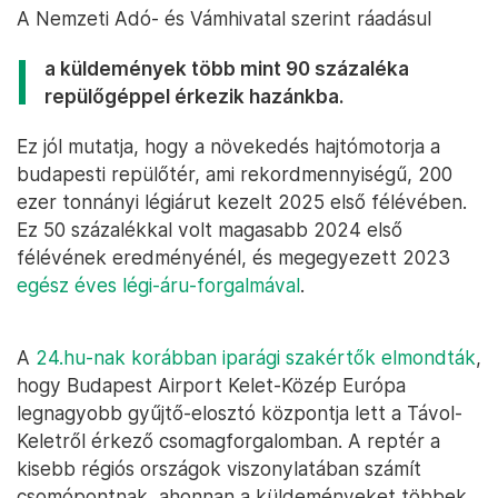
A Nemzeti Adó- és Vámhivatal szerint ráadásul
a küldemények több mint 90 százaléka
repülőgéppel érkezik hazánkba.
Ez jól mutatja, hogy a növekedés hajtómotorja a
budapesti repülőtér, ami rekordmennyiségű, 200
ezer tonnányi légiárut kezelt 2025 első félévében.
Ez 50 százalékkal volt magasabb 2024 első
félévének eredményénél, és megegyezett 2023
egész éves légi-áru-forgalmával
.
A
24.hu-nak korábban iparági szakértők elmondták
,
hogy Budapest Airport Kelet-Közép Európa
legnagyobb gyűjtő-elosztó központja lett a Távol-
Keletről érkező csomagforgalomban. A reptér a
kisebb régiós országok viszonylatában számít
csomópontnak, ahonnan a küldeményeket többek