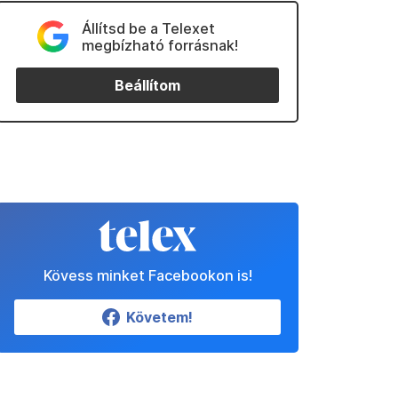
Állítsd be a Telexet
megbízható forrásnak!
Beállítom
Kövess minket Facebookon is!
Követem!