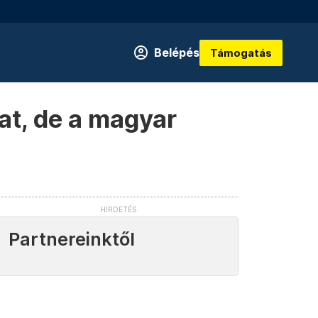
Belépés
Támogatás
at, de a magyar
Partnereinktől