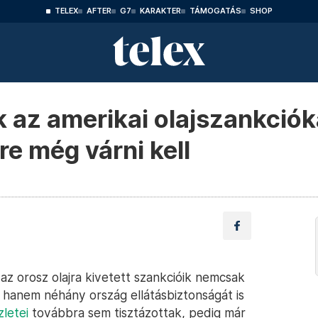
TELEX
AFTER
G7
KARAKTER
TÁMOGATÁS
SHOP
az amerikai olajszankciók
e még várni kell
z orosz olajra kivetett szankcióik nemcsak
, hanem néhány ország ellátásbiztonságát is
letei
továbbra sem tisztázottak, pedig már