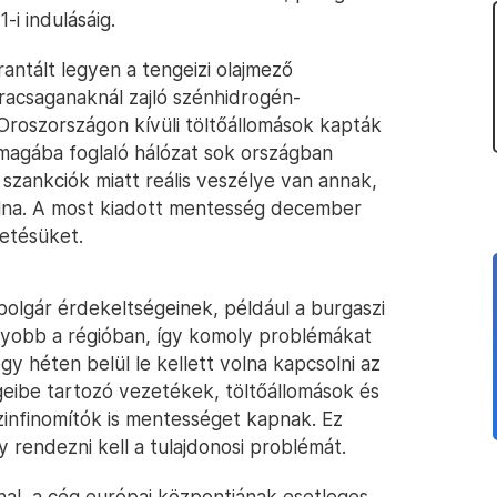
i indulásáig.
ntált legyen a tengeizi olajmező
racsaganaknál zajló szénhidrogén-
Oroszországon kívüli töltőállomások kapták
magába foglaló hálózat sok országban
szankciók miatt reális veszélye van annak,
na. A most kiadott mentesség december
tetésüket.
bolgár érdekeltségeinek, például a burgaszi
agyobb a régióban, így komoly problémákat
gy héten belül le kellett volna kapcsolni az
geibe tartozó vezetékek, töltőállomások és
nfinomítók is mentességet kapnak. Ez
y rendezni kell a tulajdonosi problémát.
nal, a cég európai központjának esetleges