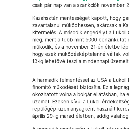
csak pár nap van a szankciók november 21-
Kazahsztán mentességet kapott, hogy gara
zavartalanul működhessen, akárcsak a Ka
kitermelés. A második engedélyt a Lukoil 
meg, mert a több mint 5000 benzinkutat 
működik, és a november 21-én életbe lép 
hogy ezek működésképtelenné váltak vol
13-ig lehetővé teszi a mindennapi üzemel
A harmadik felmentéssel az USA a Lukoil 
finomító működését biztosítja. Ez a legn
okozhatott volna a bolgár ellátásban, ha e
üzemet. Ezeken kívül a Lukoil érdekeltsé
repülőgép-üzemanyagként használt kerozi
április 29-ig marad életben, addig valahog
A negyedik mentesség a Lukoil Internatio