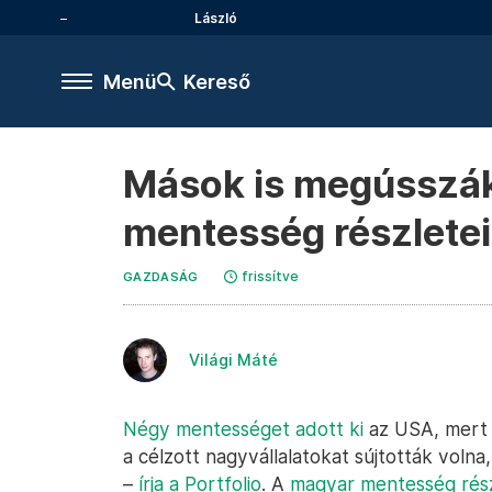
László
Menü
Kereső
Mások is megússzák 
mentesség részleteir
frissítve
GAZDASÁG
Világi Máté
Négy mentességet adott ki
az USA, mert a
a célzott nagyvállalatokat sújtották volna
–
írja a Portfolio
. A
magyar mentesség rész