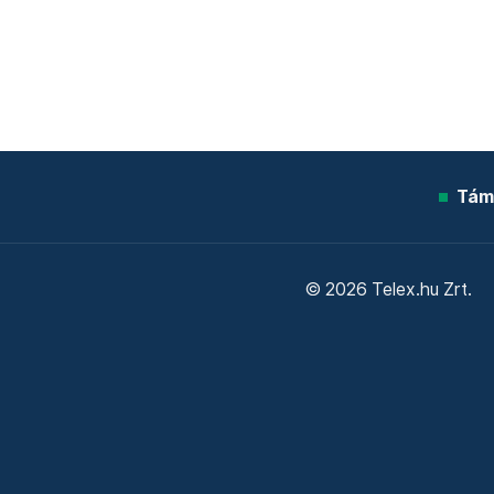
Tám
© 2026 Telex.hu Zrt.
Sütitájékoztató