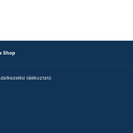
x Shop
datkezelési tájékoztató
zat
Telex Sales