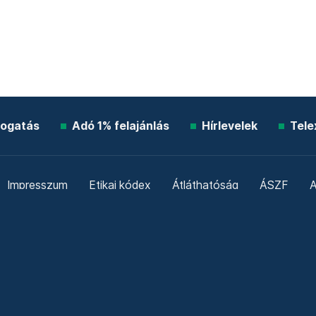
ogatás
Adó 1% felajánlás
Hírlevelek
Tele
Impresszum
Etikai kódex
Átláthatóság
ÁSZF
A
Süti beállítások
Szabályzatok
Kommentelési szabály