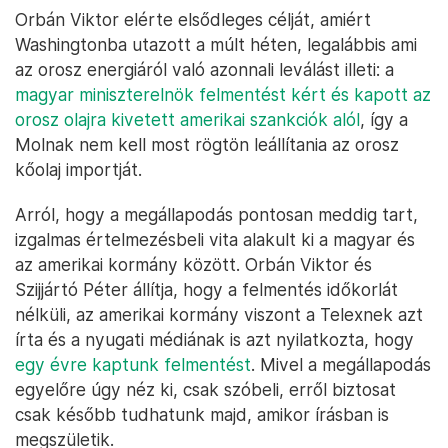
Orbán Viktor elérte elsődleges célját, amiért
Washingtonba utazott a múlt héten, legalábbis ami
az orosz energiáról való azonnali leválást illeti: a
magyar miniszterelnök felmentést kért és kapott az
orosz olajra kivetett amerikai szankciók alól
, így a
Molnak nem kell most rögtön leállítania az orosz
kőolaj importját.
Arról, hogy a megállapodás pontosan meddig tart,
izgalmas értelmezésbeli vita alakult ki a magyar és
az amerikai kormány között. Orbán Viktor és
Szijjártó Péter állítja, hogy a felmentés időkorlát
nélküli, az amerikai kormány viszont a Telexnek azt
írta és a nyugati médiának is azt nyilatkozta, hogy
egy évre kaptunk felmentést
. Mivel a megállapodás
egyelőre úgy néz ki, csak szóbeli, erről biztosat
csak később tudhatunk majd, amikor írásban is
megszületik.