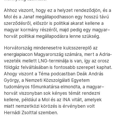
Ahhoz viszont, hogy ez a helyzet rendeződjön, és a
Mol és a Janaf megállapodhasson egy hosszú távú
szerződésről, először is politikai akarat kellene a
magyar kormány részéről, majd pedig egy magyar–
horvát politikai megállapodásra lenne szükség.
Horvátország mindenesetre kulcsszereplő az
energiapiacon Magyarország számára, mert a Adria-
vezeték mellett LNG-terminálja is van, így az orosz
földgáz felváltásában is fontosabb szerepet kaphat.
Ahogy viszont a Téma podcastban Deák András
György, a Nemzeti Közszolgálati Egyetem
tudományos főmunkatársa elmondta, a magyar–
horvát viszonyban sok kényes témát rendezni
kellene, például a Mol és az INA vitáit, amelyek
miatt nemzetközi körözés is érvényben volt
Hernádi Zsolttal szemben.