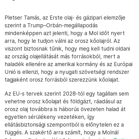
Pletser Tamás, az Erste olaj- és gázipari elemzője
szerint a Trump–Orbán-megállapodás
mindenképpen azt jelenti, hogy a Mol időt nyert
arra, hogy le tudjon válni az orosz kőolajról. Az
viszont biztosnak tűnik, hogy meg kell tudni oldani
az ország olajellátását más forrásokból, mert a
haladék ellenére az amerikai kormány és az Európai
Unió is ellenzi, hogy a nyugati szövetségi rendszer
tagjaként orosz forrásból szerezzünk kőolajat.
Az EU-s tervek szerint 2028-tól egy tagállam sem
vehetne orosz kőolajat és földgázt, ráadásul az
orosz olaj továbbra is háborús övezeten halad át
egyetlen sérülékeny vezetéken, így
ellátásbiztonsági szempontból is előnytelen ez a
függés. A szakértő arra számít, hogy a Molnál