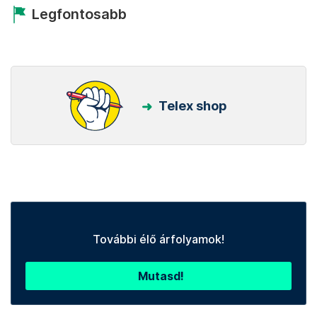
Legfontosabb
Telex shop
További élő árfolyamok!
Mutasd!