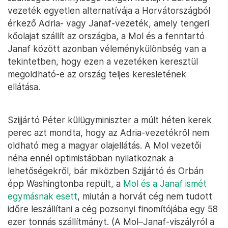
vezeték egyetlen alternatívája a Horvátországból
érkező Adria- vagy Janaf-vezeték, amely tengeri
kőolajat szállít az országba, a Mol és a fenntartó
Janaf között azonban véleménykülönbség van a
tekintetben, hogy ezen a vezetéken keresztül
megoldható-e az ország teljes keresletének
ellátása.
Szijjártó Péter külügyminiszter a múlt héten kerek
perec azt mondta, hogy az Adria-vezetékről nem
oldható meg a magyar olajellátás. A Mol vezetői
néha ennél optimistábban nyilatkoznak a
lehetőségekről, bár miközben Szijjártó és Orbán
épp Washingtonba repült, a
Mol és a Janaf ismét
egymásnak esett
, miután a horvát cég nem tudott
időre leszállítani a cég pozsonyi finomítójába egy 58
ezer tonnás szállítmányt. (A Mol–Janaf-viszályról a