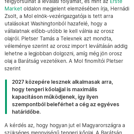
felgyorsulhat a leválási folyamat, és mint az
Erste
Market
oldalon megjelent elemzésében írja, Hernádi
Zsolt, a Mol elnök-vezérigazgatója is tett arra
utalásokat Washingtonból hazafelé, hogy a
vállalatnak előbb-utóbb le kell válnia az orosz
olajról. Pletser Tamás a Telexnek azt mondta,
véleménye szerint az orosz import leváltásán addig
lehetne a legjobban dolgozni, amíg még jön orosz
olaj a Barátság vezetéken. A Mol finomítói Pletser
szerint
2027 közepére lesznek alkalmasak arra,
hogy tengeri kőolajjal is maximális
kapacitáson működjenek, így ilyen
szempontból beleférhet a cég az egyéves
határidőbe.
A kérdés az, hogy hogyan jut el Magyarországra a
szükséges mennyiségű tengeri kőolaj. A Barátság