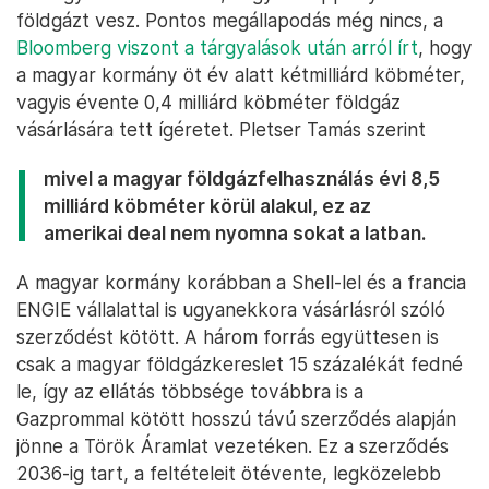
földgázt vesz. Pontos megállapodás még nincs, a
Bloomberg viszont a tárgyalások után arról írt
, hogy
a magyar kormány öt év alatt kétmilliárd köbméter,
vagyis évente 0,4 milliárd köbméter földgáz
vásárlására tett ígéretet. Pletser Tamás szerint
mivel a magyar földgázfelhasználás évi 8,5
milliárd köbméter körül alakul, ez az
amerikai deal nem nyomna sokat a latban.
A magyar kormány korábban a Shell-lel és a francia
ENGIE vállalattal is ugyanekkora vásárlásról szóló
szerződést kötött. A három forrás együttesen is
csak a magyar földgázkereslet 15 százalékát fedné
le, így az ellátás többsége továbbra is a
Gazprommal kötött hosszú távú szerződés alapján
jönne a Török Áramlat vezetéken. Ez a szerződés
2036-ig tart, a feltételeit ötévente, legközelebb