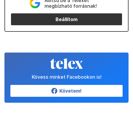
Állítsd be a Telexet
megbízható forrásnak!
Beállítom
Kövess minket Facebookon is!
Követem!