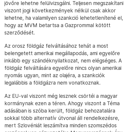
jövőre lehetne felülvizsgálni. Teljesen megszakítani
viszont jogi következmények nélkül csak akkor
lehetne, ha valamilyen szankció lehetetlenítené el,
hogy az MVM betartsa a Gazprommal kötött
szerződését.
Az orosz földgáz felváltásához tehát a most
belengetett amerikai megállapodás, ami egyelőre
inkább egy szándéknyilatkozat, nem elégséges. A
földgáz felváltására egyelőre nincs olyan amerikai
nyomás ugyan, mint az olajéra, a szankciók
legalábbis a földgázra nem vonatkoznak.
Az EU-val viszont még lesznek csörtéi a magyar
kormánynak ezen a téren. Ahogy viszont a Téma
adásában is szóba került, földgáz behozatalára
sokkal több alternatív útvonal áll rendelkezésre,
mert Szlovéniát leszámítva minden szomszédos