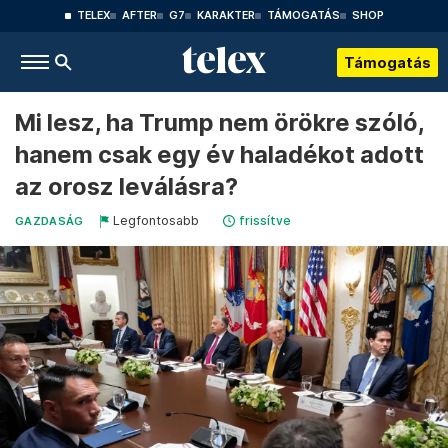
TELEX
AFTER
G7
KARAKTER
TÁMOGATÁS
SHOP
Támogatás
Mi lesz, ha Trump nem örökre szóló,
hanem csak egy év haladékot adott
az orosz leválásra?
Legfontosabb
frissítve
GAZDASÁG