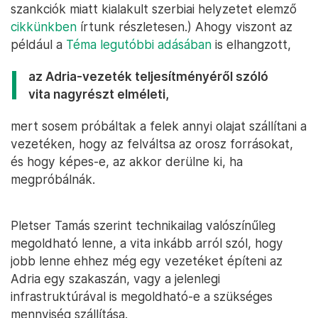
szankciók miatt kialakult szerbiai helyzetet elemző
cikkünkben
írtunk részletesen.) Ahogy viszont az
például a
Téma legutóbbi adásában
is elhangzott,
az Adria-vezeték teljesítményéről szóló
vita nagyrészt elméleti,
mert sosem próbáltak a felek annyi olajat szállítani a
vezetéken, hogy az felváltsa az orosz forrásokat,
és hogy képes-e, az akkor derülne ki, ha
megpróbálnák.
Pletser Tamás szerint technikailag valószínűleg
megoldható lenne, a vita inkább arról szól, hogy
jobb lenne ehhez még egy vezetéket építeni az
Adria egy szakaszán, vagy a jelenlegi
infrastruktúrával is megoldható-e a szükséges
mennyiség szállítása.