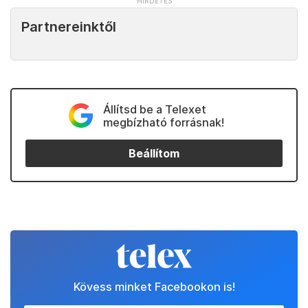
a háttérben valamilyen költségvetési (fiskális)
intézkedés. „Vajon ez összességében hasznos? Nem
lenne érdemes egyszer kipróbálni, hogy mi történik,
ha hagyjuk működni a piacot?” – teszik fel a
kérdést.
Kedvenceink
Partnereinktől