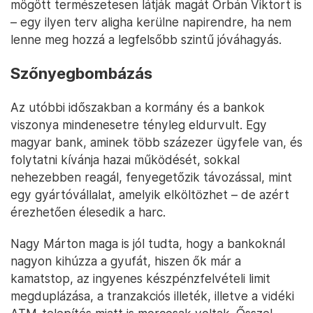
állami részvényeladásnak – a legrosszabbkor jön a
teher, hiszen leértékeli a portékát.
Az „erősember”-felsorolásba bevehetjük Tiborcz
Istvánt is, hiszen a Gránit Bankban meglévő jelentős
tulajdoni hányada miatt ő is érintett, de a
miniszterelnök vejeként és a NER egyik legnagyobb
gazdasági kedvezményezettjeként vélhetően ő sem
fog a bankadó miatt a kormány ellen fordulni. A
banki lobbi vehemenciáját (beleértve a nem
kormányközeli érintetteket) általánosságban is
biztosan mérsékli az, hogy az aktorok Nagy Márton
mögött természetesen látják magát Orbán Viktort is
– egy ilyen terv aligha kerülne napirendre, ha nem
lenne meg hozzá a legfelsőbb szintű jóváhagyás.
Szőnyegbombázás