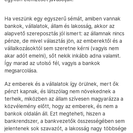
Ha veszünk egy egyszerű sémát, amiben vannak
bankok, vállalatok, állam és lakosság, akkor az
alapvető szereposztás jól ismert: az államnak nincs
pénze, de mivel választás jön, az emberektől és a
vállalkozásoktól sem szeretne kérni (vagyis nem
akar adót emelni), sőt nekik inkább adna valamit.
Így marad az utolsó fél, vagyis a bankok
megsarcolása.
Az emberek és a vállalatok így örülnek, mert ők
pénzt kapnak, és látszólag nem növekednek a
terheik, miközben az állam szívesen magyarázza a
közvélemény előtt, hogy az emberek, és nem a
bankok oldalán áll. Ezt megteheti, hiszen a
bankrendszer, a bankvezetők összességében sem
jelentenek sok szavazót, a lakosság nagy többsége