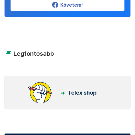
Állítsd be a Telexet
megbízható forrásnak!
Beállítom
Kövess minket Facebookon is!
Követem!