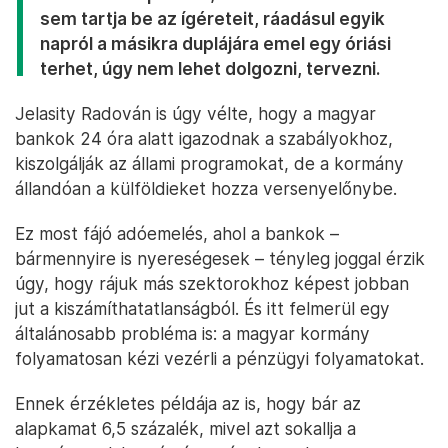
előre, ha a lélegeztetőgépet (őket) ellehetetlenítik.
A bankok szerint csak ők tartják be az
ígéreteiket, a kormány nem
A bankok nehezményezik, hogy ők mindig
segítették a magyar kormányt az általa kitalált
programok közvetítésében, amelyekkel persze
sokszor nagyon jól is kerestek. Ahogy egyik
beszélgetőpartnerünk fogalmazott,
jó lenne, ha a másik oldalon is lenne egy
szavahihető partner, mert ha az állam soha
sem tartja be az ígéreteit, ráadásul egyik
napról a másikra duplájára emel egy óriási
terhet, úgy nem lehet dolgozni, tervezni.
Jelasity Radován is úgy vélte, hogy a magyar