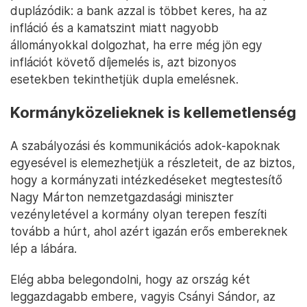
nyereségét jelzik, ott a bankok oldaláról az szokott
lenni az érv, hogy ez nem a lakosságtól beszedett
pénz miatt van így. Amikor a magyar kamatszint
érdemben magasabb, mint más uniós országokban
(ahogyan most is), akkor a bankok egyszerűen
többet keresnek akár a jegybanknál parkoltatott
pénzeikkel is, amit ők a lakosságtól közel ingyen
kapnak, hiszen az összesítve hatalmas folyószámla-
egyenlegekre alig fizetnek kamatot.
Ugyanakkor a magyar bankok nyeresége tényleg
nagyon magas, és vannak olyan gyakorlatok, mint
például az inflációs díjemelés, ami sokszor valójában
duplázódik: a bank azzal is többet keres, ha az
infláció és a kamatszint miatt nagyobb
állományokkal dolgozhat, ha erre még jön egy
inflációt követő díjemelés is, azt bizonyos
esetekben tekinthetjük dupla emelésnek.