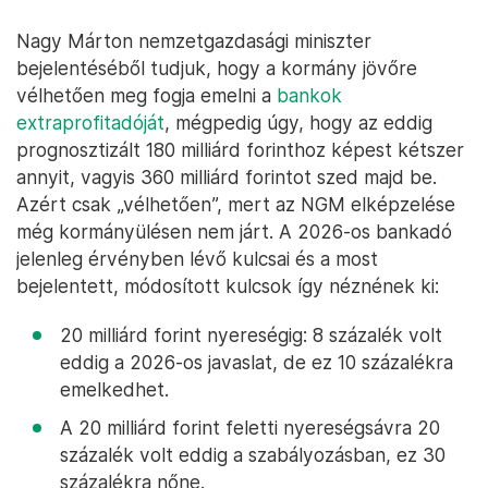
Nagy Márton nemzetgazdasági miniszter
bejelentéséből tudjuk, hogy a kormány jövőre
vélhetően meg fogja emelni a
bankok
extraprofitadóját
, mégpedig úgy, hogy az eddig
prognosztizált 180 milliárd forinthoz képest kétszer
annyit, vagyis 360 milliárd forintot szed majd be.
Azért csak „vélhetően”, mert az NGM elképzelése
még kormányülésen nem járt. A 2026-os bankadó
jelenleg érvényben lévő kulcsai és a most
bejelentett, módosított kulcsok így néznének ki:
20 milliárd forint nyereségig: 8 százalék volt
eddig a 2026-os javaslat, de ez 10 százalékra
emelkedhet.
A 20 milliárd forint feletti nyereségsávra 20
százalék volt eddig a szabályozásban, ez 30
százalékra nőne.