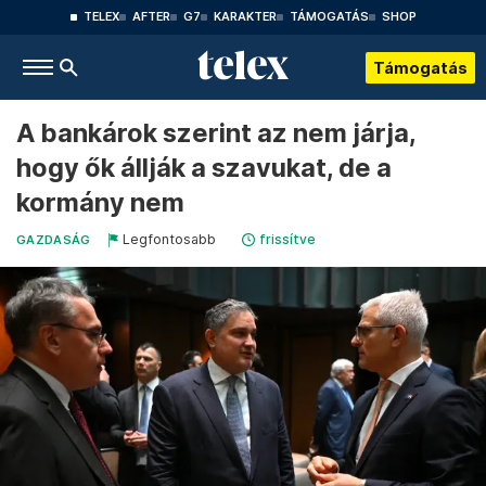
TELEX
AFTER
G7
KARAKTER
TÁMOGATÁS
SHOP
Támogatás
A bankárok szerint az nem járja,
hogy ők állják a szavukat, de a
kormány nem
Legfontosabb
frissítve
GAZDASÁG