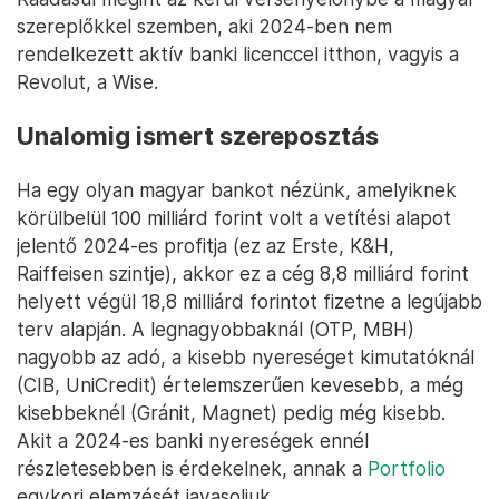
szereplőkkel szemben, aki 2024-ben nem
rendelkezett aktív banki licenccel itthon, vagyis a
Revolut, a Wise.
Unalomig ismert szereposztás
Ha egy olyan magyar bankot nézünk, amelyiknek
körülbelül 100 milliárd forint volt a vetítési alapot
jelentő 2024-es profitja (ez az Erste, K&H,
Raiffeisen szintje), akkor ez a cég 8,8 milliárd forint
helyett végül 18,8 milliárd forintot fizetne a legújabb
terv alapján. A legnagyobbaknál (OTP, MBH)
nagyobb az adó, a kisebb nyereséget kimutatóknál
(CIB, UniCredit) értelemszerűen kevesebb, a még
kisebbeknél (Gránit, Magnet) pedig még kisebb.
Akit a 2024-es banki nyereségek ennél
részletesebben is érdekelnek, annak a
Portfolio
egykori elemzését javasoljuk.