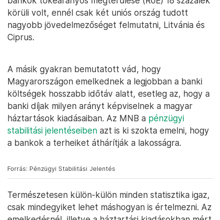
bankok tőkearányos megtérülése (RoE) 18 százalék
körüli volt, ennél csak két uniós ország tudott
nagyobb jövedelmezőséget felmutatni, Litvánia és
Ciprus.
A másik gyakran bemutatott vád, hogy
Magyarországon emelkednek a legjobban a banki
költségek hosszabb időtáv alatt, esetleg az, hogy a
banki díjak milyen arányt képviselnek a magyar
háztartások kiadásaiban. Az MNB a
pénzügyi
stabilitási jelentéseiben
azt is ki szokta emelni, hogy
a bankok a terheiket áthárítják a lakosságra.