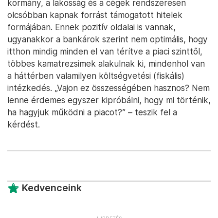
bankok 24 óra alatt igazodnak a szabályokhoz,
kiszolgálják az állami programokat, de a kormány
állandóan a külföldieket hozza versenyelőnybe.
Ez most fájó adóemelés, ahol a bankok –
bármennyire is nyereségesek – tényleg joggal érzik
úgy, hogy rájuk más szektorokhoz képest jobban
jut a kiszámíthatatlanságból. És itt felmerül egy
általánosabb probléma is: a magyar kormány
folyamatosan kézi vezérli a pénzügyi folyamatokat.
Ennek érzékletes példája az is, hogy bár az
alapkamat 6,5 százalék, mivel azt sokallja a
kormány, a lakosság és a cégek rendszeresen
olcsóbban kapnak forrást támogatott hitelek
formájában. Ennek pozitív oldalai is vannak,
ugyanakkor a bankárok szerint nem optimális, hogy
itthon mindig minden el van térítve a piaci szinttől,
többes kamatrezsimek alakulnak ki, mindenhol van