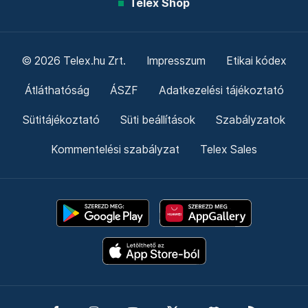
Friss hírek
Támogatás
Adó 1% felajánlás
Hírlevelek
Telex Shop
© 2026 Telex.hu Zrt.
Impresszum
Etikai kódex
Átláthatóság
ÁSZF
Adatkezelési tájékoztató