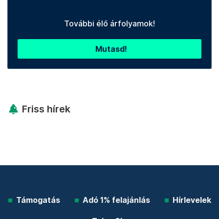
Legfontosabb
Telex shop
További élő árfolyamok!
Mutasd!