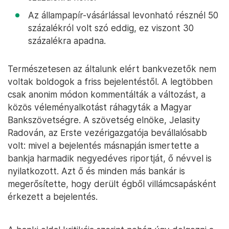
Az állampapír-vásárlással levonható résznél 50
százalékról volt szó eddig, ez viszont 30
százalékra apadna.
Természetesen az általunk elért bankvezetők nem
voltak boldogok a friss bejelentéstől. A legtöbben
csak anonim módon kommentálták a változást, a
közös véleményalkotást ráhagyták a Magyar
Bankszövetségre. A szövetség elnöke, Jelasity
Radován, az Erste vezérigazgatója bevállalósabb
volt: mivel a bejelentés másnapján ismertette a
bankja harmadik negyedéves riportját, ő névvel is
nyilatkozott. Azt ő és minden más bankár is
megerősítette, hogy derült égből villámcsapásként
érkezett a bejelentés.