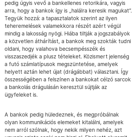
pedig úgyis vevő a bankellenes retorikára, vagyis
arra, hogy a bankok így is „halálra keresik magukat”.
Tegyük hozzá: a tapasztalatok szerint az ilyen
teheremelések valamekkora részét azért végül
mindig a lakosság nyögi. Hiába tiltják a jogszabályok
a közvetlen áthárítást, a bankok meg szokták tudni
oldani, hogy valahova becsempésszék és
visszaszedjék a plusz tételeket. Közismert jelenség
a futó számlatípusok megszüntetése, amelyek
helyett aztán lehet újat (drágábbat) választani. Így
összességében a felszínen a bankokat célzó sarcok
a bankolás drágulásán keresztül sújtják az
ügyfeleket is.
A bankok pedig hüledeznek, és megpróbálnak
olyan kommunikációs elemeket kitalálni, amelyek
nem arról szólnak, hogy nekik milyen nehéz, azt