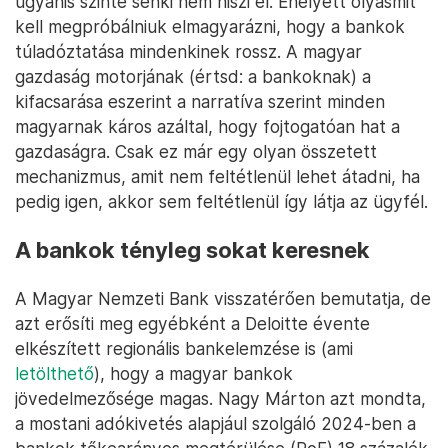
ugyanis szinte senki nem hiszi el. Ehelyett olyasmit
kell megpróbálniuk elmagyarázni, hogy a bankok
túladóztatása mindenkinek rossz. A magyar
gazdaság motorjának (értsd: a bankoknak) a
kifacsarása eszerint a narratíva szerint minden
magyarnak káros azáltal, hogy fojtogatóan hat a
gazdaságra. Csak ez már egy olyan összetett
mechanizmus, amit nem feltétlenül lehet átadni, ha
pedig igen, akkor sem feltétlenül így látja az ügyfél.
A bankok tényleg sokat keresnek
A Magyar Nemzeti Bank visszatérően bemutatja, de
azt erősíti meg egyébként a Deloitte évente
elkészített regionális bankelemzése is (ami
letölthető
), hogy a magyar bankok
jövedelmezősége magas. Nagy Márton azt mondta,
a mostani adókivetés alapjául szolgáló 2024-ben a