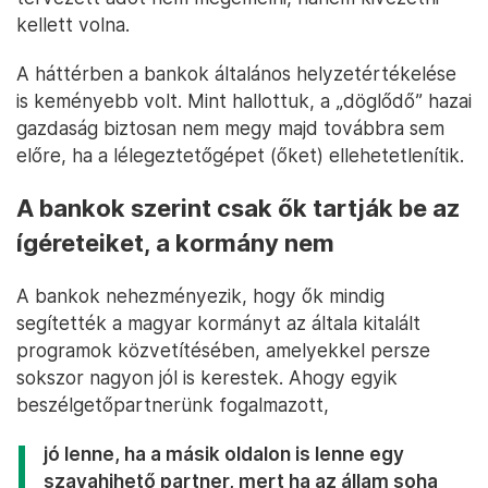
A Bankszövetség közleménye így érthető módon
nem volt visszafogott a profitadóemelés híre után.
A szervezet jelezte, hogy a magyarországi bankok
már 2025-ben is a hagyományos adókon kívül 842
milliárd forintot fizetnek az államkasszába különadó,
extraprofitadó és tranzakciós illeték formájában. A
közlemény szerint a Magyar Bankszövetség ezért
értetlenül áll az úgynevezett extraprofitadó
tervezett emelése előtt. Szerintük a banki terhek
emelése a teljes magyar gazdaságot sújtja, tovább
fékezi a magyar gazdaság növekedését, és rontja
hazánk megítélését, és az eredetileg két évre
tervezett adót nem megemelni, hanem kivezetni
kellett volna.
A háttérben a bankok általános helyzetértékelése
is keményebb volt. Mint hallottuk, a „döglődő” hazai
gazdaság biztosan nem megy majd továbbra sem