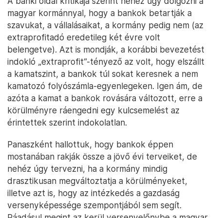
A banki oldal kritikája szerint nehéz úgy dolgozni a
magyar kormánnyal, hogy a bankok betartják a
szavukat, a vállalásaikat, a kormány pedig nem (az
extraprofitadó eredetileg két évre volt
belengetve). Azt is mondják, a korábbi bevezetést
indokló „extraprofit”-tényező az volt, hogy elszállt
a kamatszint, a bankok túl sokat keresnek a nem
kamatozó folyószámla-egyenlegeken. Igen ám, de
azóta a kamat a bankok rovására változott, erre a
körülményre ráengedni egy kulcsemelést az
érintettek szerint indokolatlan.
Panaszként hallottuk, hogy bankok éppen
mostanában rakják össze a jövő évi terveiket, de
nehéz úgy tervezni, ha a kormány mindig
drasztikusan megváltoztatja a körülményeket,
illetve azt is, hogy az intézkedés a gazdaság
versenyképessége szempontjából sem segít.
Ráadásul megint az kerül versenyelőnybe a magyar