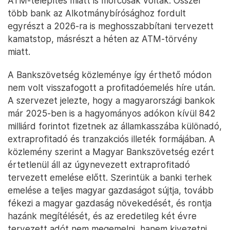
Az utóbbi időszakban a kormány és a bankok
viszonya mindenesetre tényleg eldurvult. Egy
magyar bank, aminek több százezer ügyfele van, és
folytatni kívánja hazai működését, sokkal
nehezebben reagál, fenyegetőzik távozással, mint
egy gyártóvállalat, amelyik elköltözhet – de azért
érezhetően élesedik a harc.
Nagy Márton maga is jól tudta, hogy a bankoknál
nagyon kihúzza a gyufát, hiszen ők már a
kamatstop, az ingyenes készpénzfelvételi limit
megduplázása, a tranzakciós illeték, illetve a vidéki
ATM-telepítés miatt is morcosak voltak. Ősszel
több bank az Alkotmánybírósághoz fordult
egyrészt a 2026-ra is meghosszabbítani tervezett
kamatstop, másrészt a héten az ATM-törvény
miatt.