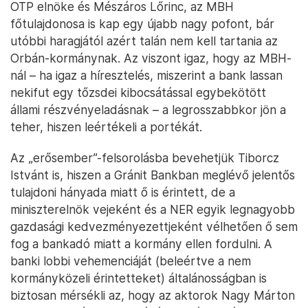
Kormányközelieknek is kellemetlenség
A szabályozási és kommunikációs adok-kapoknak
egyesével is elemezhetjük a részleteit, de az biztos,
hogy a kormányzati intézkedéseket megtestesítő
Nagy Márton nemzetgazdasági miniszter
vezényletével a kormány olyan terepen feszíti
tovább a húrt, ahol azért igazán erős embereknek
lép a lábára.
Elég abba belegondolni, hogy az ország két
leggazdagabb embere, vagyis Csányi Sándor, az
OTP elnöke és Mészáros Lőrinc, az MBH
főtulajdonosa is kap egy újabb nagy pofont, bár
utóbbi haragjától azért talán nem kell tartania az
Orbán-kormánynak. Az viszont igaz, hogy az MBH-
nál – ha igaz a híresztelés, miszerint a bank lassan
nekifut egy tőzsdei kibocsátással egybekötött