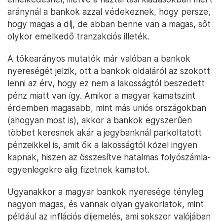
Forrás: Pénzügyi Stabilitási Jelentés
Természetesen külön-külön minden statisztika igaz,
csak mindegyiket lehet máshogyan is értelmezni. Az
emelkedésnél, illetve a háztartási kiadásokban mért
aránynál a bankok azzal védekeznek, hogy persze,
hogy magas a díj, de abban benne van a magas, sőt
olykor emelkedő tranzakciós illeték.
A tőkearányos mutatók már valóban a bankok