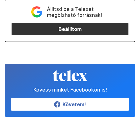
Állítsd be a Telexet
megbízható forrásnak!
Beállítom
Kövess minket Facebookon is!
Követem!