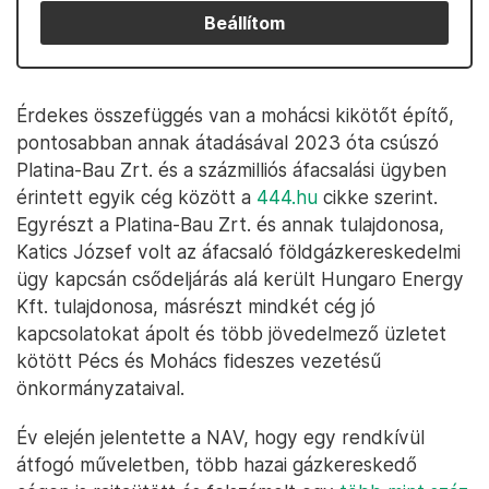
Beállítom
Érdekes összefüggés van a mohácsi kikötőt építő,
pontosabban annak átadásával 2023 óta csúszó
Platina-Bau Zrt. és a százmilliós áfacsalási ügyben
érintett egyik cég között a
444.hu
cikke szerint.
Egyrészt a Platina-Bau Zrt. és annak tulajdonosa,
Katics József volt az áfacsaló földgázkereskedelmi
ügy kapcsán csődeljárás alá került Hungaro Energy
Kft. tulajdonosa, másrészt mindkét cég jó
kapcsolatokat ápolt és több jövedelmező üzletet
kötött Pécs és Mohács fideszes vezetésű
önkormányzataival.
Év elején jelentette a NAV, hogy egy rendkívül
átfogó műveletben, több hazai gázkereskedő