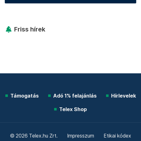
Friss hírek
Támogatás
Adó 1% felajánlás
Hírlevelek
Telex Shop
© 2026 Telex.hu Zrt.
Impresszum
Etikai kódex