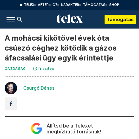
TELEX
AFTER
G7
KARAKTER
TÁMOGATÁS
SHOP
Támogatás
A mohácsi kikötővel évek óta
csúszó céghez kötődik a gázos
áfacsalási ügy egyik érintettje
frissítve
GAZDASÁG
Csurgó Dénes
Állítsd be a Telexet
megbízható forrásnak!