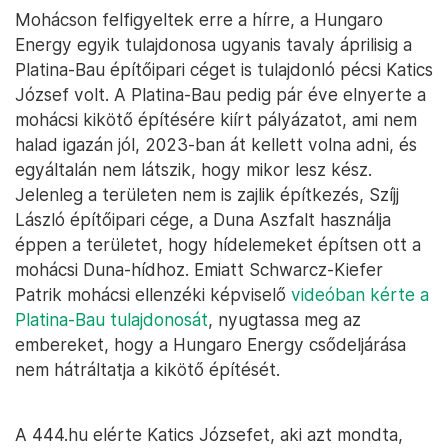
Mohácson felfigyeltek erre a hírre, a Hungaro
Energy egyik tulajdonosa ugyanis tavaly áprilisig a
Platina-Bau építőipari céget is tulajdonló pécsi Katics
József volt. A Platina-Bau pedig pár éve elnyerte a
mohácsi kikötő építésére kiírt pályázatot, ami nem
halad igazán jól, 2023-ban át kellett volna adni, és
egyáltalán nem látszik, hogy mikor lesz kész.
Jelenleg a területen nem is zajlik építkezés, Szíjj
László építőipari cége, a Duna Aszfalt használja
éppen a területet, hogy hídelemeket építsen ott a
mohácsi Duna-hídhoz. Emiatt Schwarcz-Kiefer
Patrik mohácsi ellenzéki képviselő
videóban kérte a
Platina-Bau tulajdonosát
, nyugtassa meg az
embereket, hogy a Hungaro Energy csődeljárása
nem hátráltatja a kikötő építését.
A 444.hu elérte Katics Józsefet, aki azt mondta,