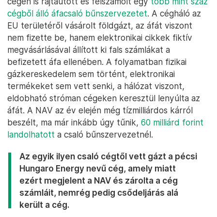
cégen is rajtaütött és felszámolt egy
több mint száz
cégből álló áfacsaló bűnszervezetet
. A cégháló az
EU területéről vásárolt földgázt, az áfát viszont
nem fizette be, hanem elektronikai cikkek fiktív
megvásárlásával állított ki fals számlákat a
befizetett áfa ellenében. A folyamatban fizikai
gázkereskedelem sem történt, elektronikai
termékeket sem vett senki, a hálózat viszont,
eldobható stróman cégeken keresztül lenyúlta az
áfát. A NAV az év elején még tízmilliárdos kárról
beszélt, ma már inkább úgy tűnik,
60 milliárd forint
landolhatott
a csaló bűnszervezetnél.
Az egyik ilyen csaló cégtől vett gázt a pécsi
Hungaro Energy nevű cég, amely miatt
ezért megjelent a NAV és zárolta a cég
számláit, nemrég pedig csődeljárás alá
került a cég.