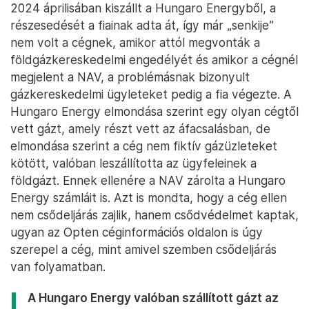
2024 áprilisában kiszállt a Hungaro Energyből, a
részesedését a fiainak adta át, így már „senkije”
nem volt a cégnek, amikor attól megvonták a
földgázkereskedelmi engedélyét és amikor a cégnél
megjelent a NAV, a problémásnak bizonyult
gázkereskedelmi ügyleteket pedig a fia végezte. A
Hungaro Energy elmondása szerint egy olyan cégtől
vett gázt, amely részt vett az áfacsalásban, de
elmondása szerint a cég nem fiktív gázüzleteket
kötött, valóban leszállította az ügyfeleinek a
földgázt. Ennek ellenére a NAV zárolta a Hungaro
Energy számláit is. Azt is mondta, hogy a cég ellen
nem csődeljárás zajlik, hanem csődvédelmet kaptak,
ugyan az Opten céginformációs oldalon is úgy
szerepel a cég, mint amivel szemben csődeljárás
van folyamatban.
A Hungaro Energy valóban szállított gázt az