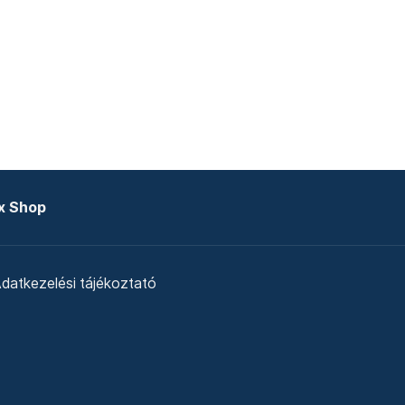
x Shop
datkezelési tájékoztató
zat
Telex Sales