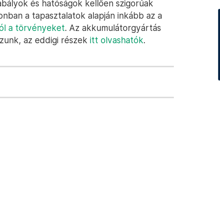
zabályok és hatóságok kellően szigorúak
nban a tapasztalatok alapján inkább az a
ból a törvényeket
. Az akkumulátorgyártás
ozunk, az eddigi részek
itt olvashatók
.