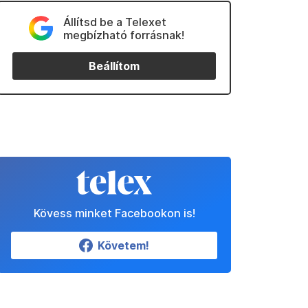
Állítsd be a Telexet
megbízható forrásnak!
Beállítom
Kövess minket Facebookon is!
Követem!