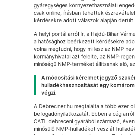
gyáregységes környezethasználati engedé
csak online, írásban tehettek észrevétel
kérdésekre adott válaszok alapján derült k
A helyi portál arról ír, a Hajdú-Bihar Vár
a hatósághoz beérkezett kérdésekre adot
volna megtudni, hogy mi lesz az NMP nevű
kormányhivatal azt felelte, az NMP-regener
minőségű NMP-terméket állítsanak elő, aza
A módosítási kérelmet jegyző szakér
hulladékhasznosítását egy komáromi 
végzi.
A Debreciner.hu megtalálta a több ezer o
befogadónyilatkozatát. Ebben a cég arról
CATL debreceni gyárából származó, éven
minősülő NMP-hulladékot vesz át hulladékha