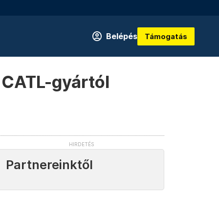
Belépés
Támogatás
i CATL-gyártól
Partnereinktől