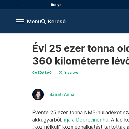
Ibolya
Menü
Kereső
Évi 25 ezer tonna o
360 kilométerre lév
frissítve
GAZDASÁG
Bánáti Anna
Évente 25 ezer tonna NMP-hulladékot sz
akkugyárból,
írja a Debreciner.hu
. A lap 
„köz nélküli” közmeghallgatást tartottak