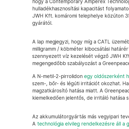
hogy a Contemporary Amperex Technolog
hulladékhasznosítási kapacitást folyamato
JWH Kft. komáromi telephelye közúton 35
gyárától.
A lap megjegyzi, hogy míg a CATL üzemébe
milligramm / köbméter kibocsátási határér
szennyezett víz kezelését végző JWH Kft.
megengedőbb szabályozást a Greenpeace k
A N-metil-2-pirrolidon
egy oldószerként h
szem-, bőr- és légúti irritációt okozhat. H
magzatkárosító hatása miatt. A Greenpeac
kiemelkedően jelentős, de irritáló hatása s
Az akkumulátorgyártás más vegyipari te
A
technológia elvileg rendelkezésre áll 