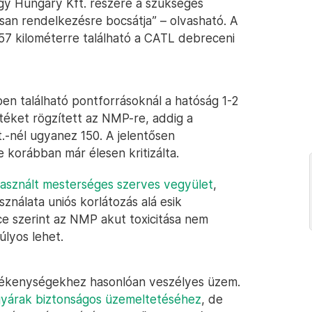
y Hungary Kft. részére a szükséges
san rendelkezésre bocsátja” – olvasható. A
7 kilométerre található a CATL debreceni
n található pontforrásoknál a hatóság 1-2
téket rögzített az NMP-re, addig a
-nél ugyanez 150. A jelentősen
orábban már élesen kritizálta.
asznált mesterséges szerves vegyület
,
asználata uniós korlátozás alá esik
e szerint az NMP akut toxicitása nem
úlyos lehet.
vékenységekhez hasonlóan veszélyes üzem.
a gyárak biztonságos üzemeltetéséhez
, de