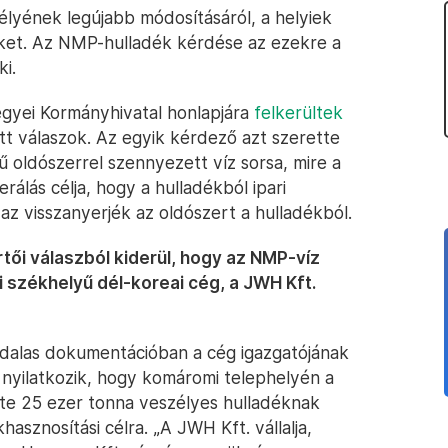
lyének legújabb módosításáról, a helyiek
eket. Az NMP-hulladék kérdése az ezekre a
i.
megyei Kormányhivatal honlapjára
felkerültek
t válaszok. Az egyik kérdező azt szerette
 oldószerrel szennyezett víz sorsa, mire a
álás célja, hogy a hulladékból ipari
z visszanyerjék az oldószert a hulladékból.
tői válaszból kiderül, hogy az NMP-víz
székhelyű dél-koreai cég, a JWH Kft.
ldalas dokumentációban a cég igazgatójának
 nyilatkozik, hogy komáromi telephelyén a
te 25 ezer tonna veszélyes hulladéknak
sznosítási célra. „A JWH Kft. vállalja,