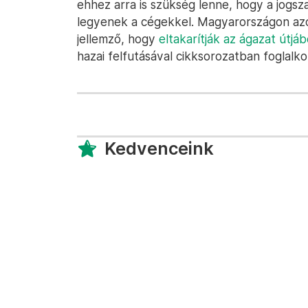
ehhez arra is szükség lenne, hogy a jogs
legyenek a cégekkel. Magyarországon azo
jellemző, hogy
eltakarítják az ágazat útjá
hazai felfutásával cikksorozatban foglalk
Kedvenceink