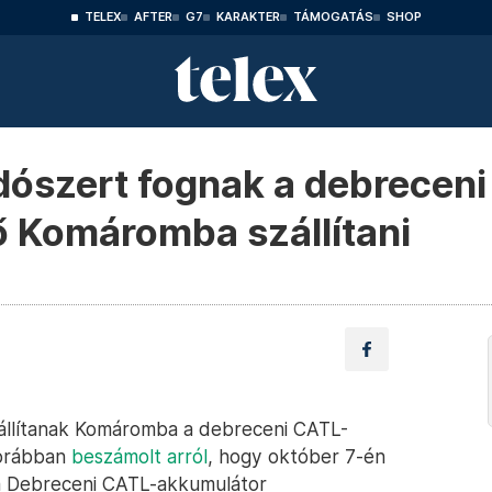
TELEX
AFTER
G7
KARAKTER
TÁMOGATÁS
SHOP
ldószert fognak a debrecen
ő Komáromba szállítani
állítanak Komáromba a debreceni CATL-
korábban
beszámolt arról
, hogy október 7-én
 a Debreceni CATL-akkumulátor