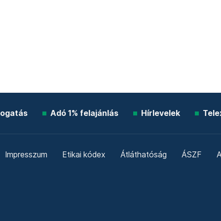
ogatás
Adó 1% felajánlás
Hírlevelek
Tele
Impresszum
Etikai kódex
Átláthatóság
ÁSZF
A
Süti beállítások
Szabályzatok
Kommentelési szabály