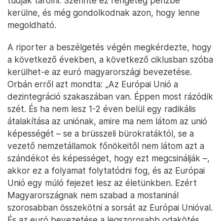
tudják tárolni. Szerinte ez rengeteg pénzbe
kerülne, és még gondolkodnak azon, hogy lenne
megoldható.
A riporter a beszélgetés végén megkérdezte, hogy
a következő években, a következő ciklusban szóba
kerülhet-e az euró magyarországi bevezetése.
Orbán erről azt mondta: „Az Európai Unió a
dezintegráció szakaszában van. Éppen most rázódik
szét. És ha nem lesz 1-2 éven belül egy radikális
átalakítása az uniónak, amire ma nem látom az unió
képességét – se a brüsszeli bürokratáktól, se a
vezető nemzetállamok főnökeitől nem látom azt a
szándékot és képességet, hogy ezt megcsinálják –,
akkor ez a folyamat folytatódni fog, és az Európai
Unió egy múló fejezet lesz az életünkben. Ezért
Magyarországnak nem szabad a mostaninál
szorosabban összekötni a sorsát az Európai Unióval.
És az euró bevezetése a legszorosabb odakötés