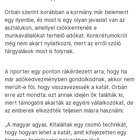
Orbán szerint korábban a kormány már belement
egy ilyenbe, és most is egy olyan javaslat van az
asztalukon, amellyel csökkentenék a
munkavállalókat terhelő adókat. Konkrétumokról
még nem akart nyilatkozni, mert az erről szóló
tárgyalások most is folynak.
A riporter egy ponton rákérdezett arra, hogy ha
már adókedvezményben gondolkodnak, akkor nem
merült-e föl, hogy visszavezessék a katát. Orbán
erre azt mondta: ezt annak idején ők találták ki,
mert támogatni akarták az egyéni vállalkozókat, de
az emberek elkezdték teljesen másra használni.
„A magyar agyas. Kitaláltak egy csomó technikát,
hogy hogyan lehet a katát, amit kifejezetten egy