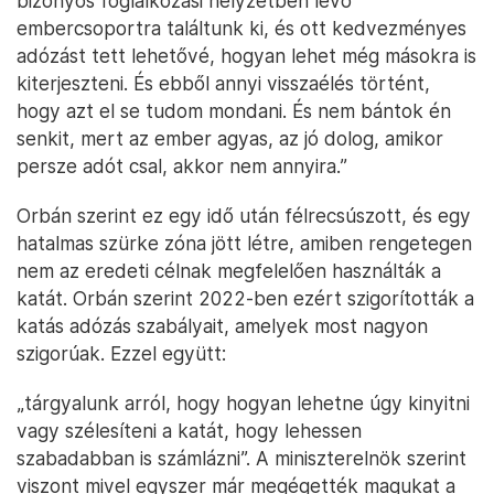
bizonyos foglalkozási helyzetben lévő
embercsoportra találtunk ki, és ott kedvezményes
adózást tett lehetővé, hogyan lehet még másokra is
kiterjeszteni. És ebből annyi visszaélés történt,
hogy azt el se tudom mondani. És nem bántok én
senkit, mert az ember agyas, az jó dolog, amikor
persze adót csal, akkor nem annyira.”
Orbán szerint ez egy idő után félrecsúszott, és egy
hatalmas szürke zóna jött létre, amiben rengetegen
nem az eredeti célnak megfelelően használták a
katát. Orbán szerint 2022-ben ezért szigorították a
katás adózás szabályait, amelyek most nagyon
szigorúak. Ezzel együtt:
„tárgyalunk arról, hogy hogyan lehetne úgy kinyitni
vagy szélesíteni a katát, hogy lehessen
szabadabban is számlázni”. A miniszterelnök szerint
viszont mivel egyszer már megégették magukat a