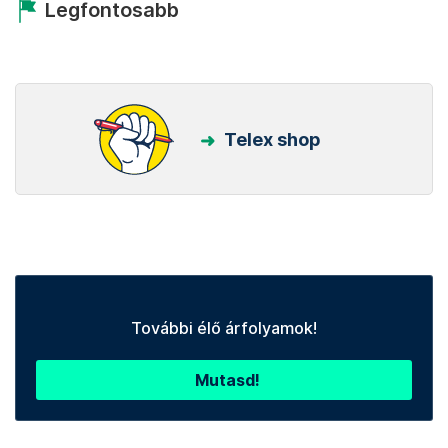
Legfontosabb
Telex shop
További élő árfolyamok!
Mutasd!