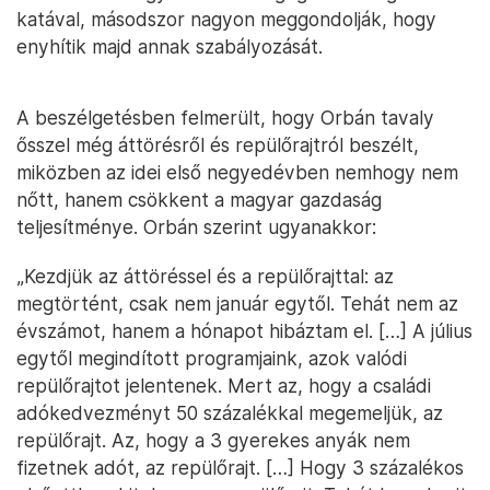
katával, másodszor nagyon meggondolják, hogy
enyhítik majd annak szabályozását.
A beszélgetésben felmerült, hogy Orbán tavaly
ősszel még áttörésről és repülőrajtról beszélt,
miközben az idei első negyedévben nemhogy nem
nőtt, hanem csökkent a magyar gazdaság
teljesítménye. Orbán szerint ugyanakkor:
„Kezdjük az áttöréssel és a repülőrajttal: az
megtörtént, csak nem január egytől. Tehát nem az
évszámot, hanem a hónapot hibáztam el. […] A július
egytől megindított programjaink, azok valódi
repülőrajtot jelentenek. Mert az, hogy a családi
adókedvezményt 50 százalékkal megemeljük, az
repülőrajt. Az, hogy a 3 gyerekes anyák nem
fizetnek adót, az repülőrajt. […] Hogy 3 százalékos