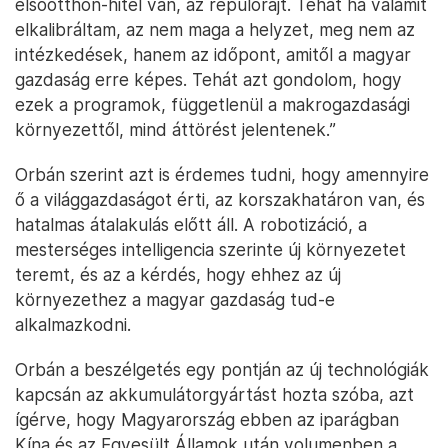
elsőotthon-hitel van, az repülőrajt. Tehát ha valamit
elkalibráltam, az nem maga a helyzet, meg nem az
intézkedések, hanem az időpont, amitől a magyar
gazdaság erre képes. Tehát azt gondolom, hogy
ezek a programok, függetlenül a makrogazdasági
környezettől, mind áttörést jelentenek.”
Orbán szerint azt is érdemes tudni, hogy amennyire
ő a világgazdaságot érti, az korszakhatáron van, és
hatalmas átalakulás előtt áll. A robotizáció, a
mesterséges intelligencia szerinte új környezetet
teremt, és az a kérdés, hogy ehhez az új
környezethez a magyar gazdaság tud-e
alkalmazkodni.
Orbán a beszélgetés egy pontján az új technológiák
kapcsán az akkumulátorgyártást hozta szóba, azt
ígérve, hogy Magyarország ebben az iparágban
Kína és az Egyesült Államok után volumenben a