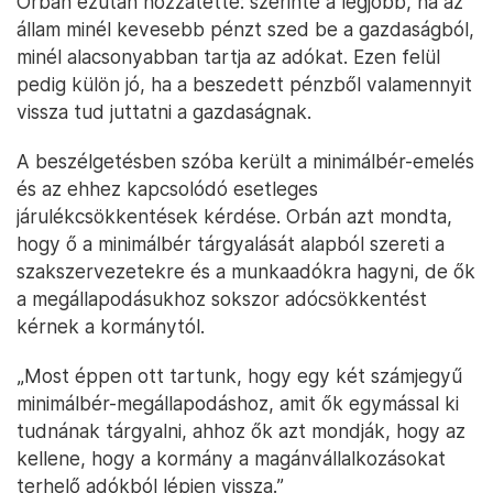
Orbán ezután hozzátette: szerinte a legjobb, ha az
állam minél kevesebb pénzt szed be a gazdaságból,
minél alacsonyabban tartja az adókat. Ezen felül
pedig külön jó, ha a beszedett pénzből valamennyit
vissza tud juttatni a gazdaságnak.
A beszélgetésben szóba került a minimálbér-emelés
és az ehhez kapcsolódó esetleges
járulékcsökkentések kérdése. Orbán azt mondta,
hogy ő a minimálbér tárgyalását alapból szereti a
szakszervezetekre és a munkaadókra hagyni, de ők
a megállapodásukhoz sokszor adócsökkentést
kérnek a kormánytól.
„Most éppen ott tartunk, hogy egy két számjegyű
minimálbér-megállapodáshoz, amit ők egymással ki
tudnának tárgyalni, ahhoz ők azt mondják, hogy az
kellene, hogy a kormány a magánvállalkozásokat
terhelő adókból lépjen vissza.”