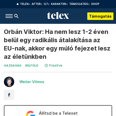
TELEX
AFTER
G7
KARAKTER
TÁMOGATÁS
SHOP
Támogatás
Orbán Viktor: Ha nem lesz 1-2 éven
belül egy radikális átalakítása az
EU-nak, akkor egy múló fejezet lesz
az életünkben
frissítve
GAZDASÁG
BELFÖLD
Weiler Vilmos
Állítsd be a Telexet