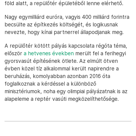
föld alatt, a repülőtér épületéből lenne elérhető.
Nagy egymilliárd euróra, vagyis 400 milliárd forintra
becsülte az építkezés költségét, és logikusnak
nevezte, hogy kínai partnerrel állapodjanak meg.
A repülőtér kötött pályás kapcsolata régóta téma,
először
a hetvenes években
merült fel a ferihegyi
gyorsvasút építésének ötlete. Az elmúlt ötven
évben közel tíz alkalommal került napirendre a
beruházás, komolyabban azonban 2016 óta
foglalkoznak a kérdéssel a különböző
minisztériumok, noha egy olimpiai pályázatnak is az
alapeleme a reptér vasúti megközelíthetősége.