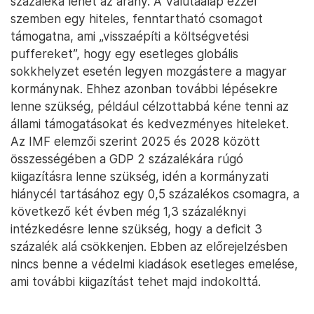
százaléka lehet az arány. A Valutaalap ezzel
szemben egy hiteles, fenntartható csomagot
támogatna, ami „visszaépíti a költségvetési
puffereket”, hogy egy esetleges globális
sokkhelyzet esetén legyen mozgástere a magyar
kormánynak. Ehhez azonban további lépésekre
lenne szükség, például célzottabbá kéne tenni az
állami támogatásokat és kedvezményes hiteleket.
Az IMF elemzői szerint 2025 és 2028 között
összességében a GDP 2 százalékára rúgó
kiigazításra lenne szükség, idén a kormányzati
hiánycél tartásához egy 0,5 százalékos csomagra, a
következő két évben még 1,3 százaléknyi
intézkedésre lenne szükség, hogy a deficit 3
százalék alá csökkenjen. Ebben az előrejelzésben
nincs benne a védelmi kiadások esetleges emelése,
ami további kiigazítást tehet majd indokolttá.