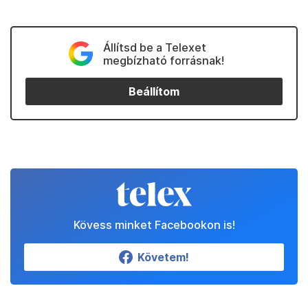
Állítsd be a Telexet
megbízható forrásnak!
Beállítom
Kövess minket Facebookon is!
Követem!