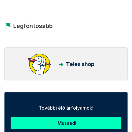
Legfontosabb
Telex shop
További élő árfolyamok!
Mutasd!