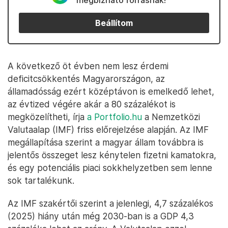
megbízható forrásnak!
Beállítom
A következő öt évben nem lesz érdemi
deficitcsökkentés Magyarországon, az
államadósság ezért középtávon is emelkedő lehet,
az évtized végére akár a 80 százalékot is
megközelítheti, írja
a Portfolio.hu
a Nemzetközi
Valutaalap (IMF) friss előrejelzése alapján. Az IMF
megállapítása szerint a magyar állam továbbra is
jelentős összeget lesz kénytelen fizetni kamatokra,
és egy potenciális piaci sokkhelyzetben sem lenne
sok tartalékunk.
Az IMF szakértői szerint a jelenlegi, 4,7 százalékos
(2025) hiány után még 2030-ban is a GDP 4,3