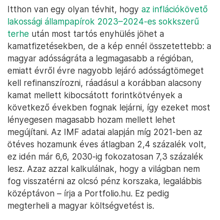
Itthon van egy olyan tévhit, hogy
az inflációkövető
lakossági állampapírok 2023–2024-es sokkszerű
terhe
után most tartós enyhülés jöhet a
kamatfizetésekben, de a kép ennél összetettebb: a
magyar adósságráta a legmagasabb a régióban,
emiatt évről évre nagyobb lejáró adósságtömeget
kell refinanszírozni, ráadásul a korábban alacsony
kamat mellett kibocsátott forintkötvények a
következő években fognak lejárni, így ezeket most
lényegesen magasabb hozam mellett lehet
megújítani. Az IMF adatai alapján míg 2021-ben az
ötéves hozamunk éves átlagban 2,4 százalék volt,
ez idén már 6,6, 2030-ig fokozatosan 7,3 százalék
lesz. Azaz azzal kalkulálnak, hogy a világban nem
fog visszatérni az olcsó pénz korszaka, legalábbis
középtávon – írja a Portfolio.hu. Ez pedig
megterheli a magyar költségvetést is.