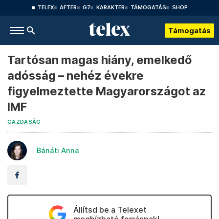
TELEX
AFTER
G7
KARAKTER
TÁMOGATÁS
SHOP
Támogatás
Tartósan magas hiány, emelkedő
adósság – nehéz évekre
figyelmeztette Magyarországot az
IMF
GAZDASÁG
Bánáti Anna
Állítsd be a Telexet