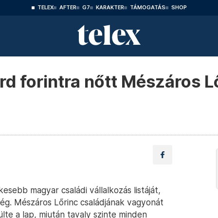
TELEX
AFTER
G7
KARAKTER
TÁMOGATÁS
SHOP
rd forintra nőtt Mészáros L
kesebb magyar családi vállalkozás listáját,
 cég. Mészáros Lőrinc családjának vagyonát
sülte a lap, miután tavaly szinte minden