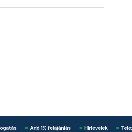
ogatás
Adó 1% felajánlás
Hírlevelek
Tele