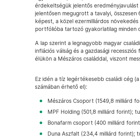
érdekeltségük jelentős eredményjavulást 
jelentősen megugrott a tavalyi, összesen 6
képest, a közel ezermilliárdos növekedés
portfólióba tartozó gyakorlatilag minden
A lap szerint a legnagyobb magyar család
inflációs válság és a gazdasági recessziós 
élükön a Mészáros családdal, viszont me
Ez idén a tíz legértékesebb családi cég (a
számában érhető el):
Mészáros Csoport (1549,8 milliárd for
MPF Holding (501,8 milliárd forint); tu
Bonafarm csoport (400 milliárd forint
Duna Aszfalt (234,4 milliárd forint); t