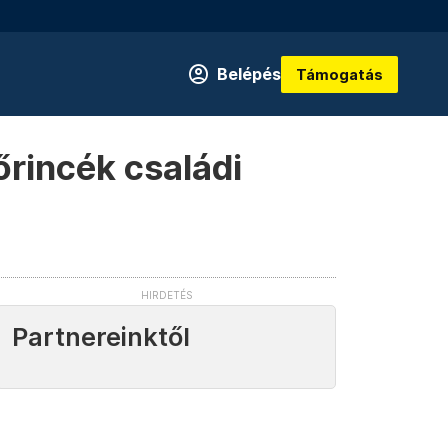
Belépés
Támogatás
őrincék családi
Partnereinktől