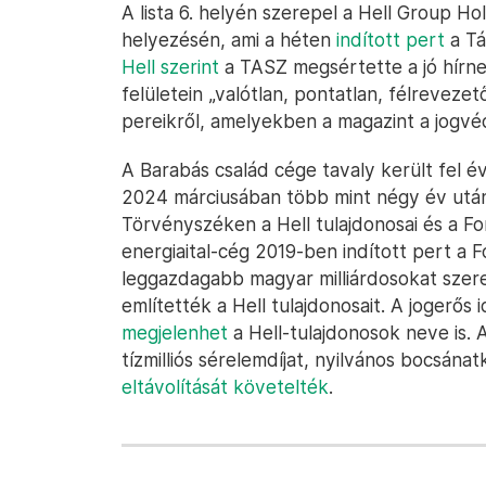
A lista 6. helyén szerepel a Hell Group Hol
helyezésén, ami a héten
indított pert
a Tá
Hell szerint
a TASZ megsértette a jó hírne
felületein „valótlan, pontatlan, félrevezető
pereikről, amelyekben a magazint a jogvé
A Barabás család cége tavaly került fel év
2024 márciusában több mint négy év után
Törvényszéken a Hell tulajdonosai és a Fo
energiaital-cég 2019-ben indított pert a 
leggazdagabb magyar milliárdosokat szerep
említették a Hell tulajdonosait. A jogerős i
megjelenhet
a Hell-tulajdonosok neve is. 
tízmilliós sérelemdíjat, nyilvános bocsánat
eltávolítását követelték
.