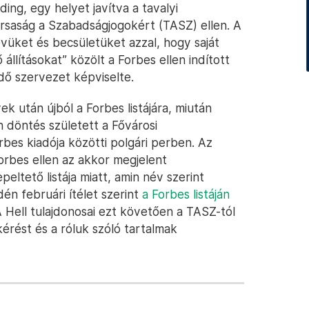
ding, egy helyet javítva a tavalyi
rsaság a Szabadságjogokért (TASZ) ellen. A
vüket és becsületüket azzal, hogy saját
 állításokat” közölt a Forbes ellen indított
dő szervezet képviselte.
ek után újból a Forbes listájára, miután
 döntés született a Fővárosi
rbes kiadója közötti polgári perben. Az
Forbes ellen az akkor megjelent
eltető listája miatt, amin név szerint
dén februári ítélet szerint
a Forbes listáján
A Hell tulajdonosai ezt követően a TASZ-tól
kérést és a róluk szóló tartalmak