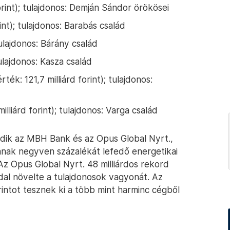
forint); tulajdonos: Demján Sándor örökösei
int); tulajdonos: Barabás család
tulajdonos: Bárány család
tulajdonos: Kasza család
rték: 121,7 milliárd forint); tulajdonos:
illiárd forint); tulajdonos: Varga család
dik az MBH Bank és az Opus Global Nyrt.,
ának negyven százalékát lefedő energetikai
 Az Opus Global Nyrt. 48 milliárdos rekord
dal növelte a tulajdonosok vagyonát. Az
intot tesznek ki a több mint harminc cégből