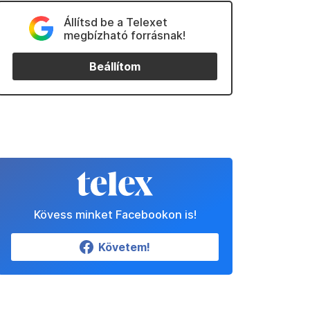
Állítsd be a Telexet
megbízható forrásnak!
Beállítom
Kövess minket Facebookon is!
Követem!