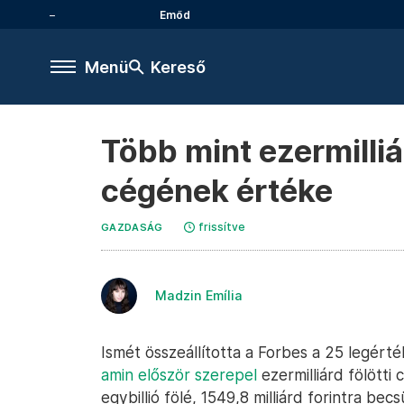
Emőd
Menü
Kereső
Több mint ezermilliá
cégének értéke
frissítve
GAZDASÁG
Madzin Emília
Ismét összeállította a Forbes a 25 legérté
amin először szerepel
ezermilliárd fölötti
egybillió fölé, 1549,8 milliárd forintra bec