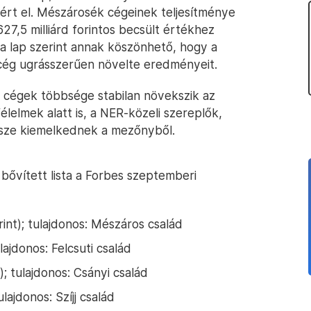
ért el. Mészárosék cégeinek teljesítménye
27,5 milliárd forintos becsült értékhez
 a lap szerint annak köszönhető, hogy a
 cég ugrásszerűen növelte eredményeit.
i cégek többsége stabilan növekszik az
félelmek alatt is, a NER-közeli szereplők,
ssze kiemelkednek a mezőnyből.
 bővített lista a Forbes szeptemberi
int); tulajdonos: Mészáros család
lajdonos: Felcsuti család
); tulajdonos: Csányi család
ulajdonos: Szíjj család