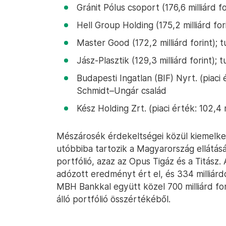
Gránit Pólus csoport (176,6 milliárd 
Hell Group Holding (175,2 milliárd for
Master Good (172,2 milliárd forint); 
Jász-Plasztik (129,3 milliárd forint); 
Budapesti Ingatlan (BIF) Nyrt. (piaci é
Schmidt–Ungár család
Kész Holding Zrt. (piaci érték: 102,4 m
Mészárosék érdekeltségei közül kiemelke
utóbbiba tartozik a Magyarország ellátás
portfólió, azaz az Opus Tigáz és a Titász.
adózott eredményt ért el, és 334 milliárd
MBH Bankkal együtt közel 700 milliárd for
álló portfólió összértékéből.