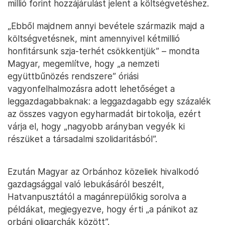
millió forint hozzájárulást jelent a költségvetéshez.
„Ebből majdnem annyi bevétele származik majd a
költségvetésnek, mint amennyivel kétmillió
honfitársunk szja-terhét csökkentjük” – mondta
Magyar, megemlítve, hogy „a nemzeti
együttbűnözés rendszere” óriási
vagyonfelhalmozásra adott lehetőséget a
leggazdagabbaknak: a leggazdagabb egy százalék
az összes vagyon egyharmadát birtokolja, ezért
várja el, hogy „nagyobb arányban vegyék ki
részüket a társadalmi szolidaritásból”.
Ezután Magyar az Orbánhoz közeliek hivalkodó
gazdagsággal való lebukásáról beszélt,
Hatvanpusztától a magánrepülőkig sorolva a
példákat, megjegyezve, hogy érti „a pánikot az
orbáni oligarchák között”.