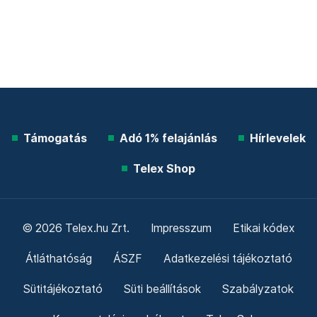
Támogatás
Adó 1% felajánlás
Hírlevelek
Telex Shop
© 2026 Telex.hu Zrt.
Impresszum
Etikai kódex
Átláthatóság
ÁSZF
Adatkezelési tájékoztató
Sütitájékoztató
Süti beállítások
Szabályzatok