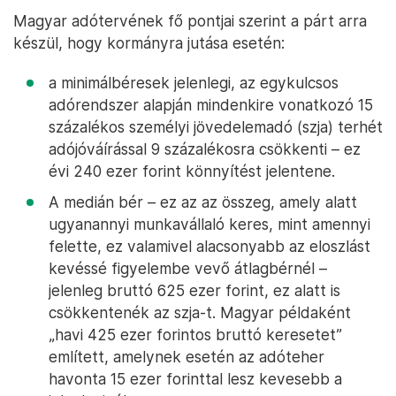
Magyar adótervének fő pontjai szerint a párt arra
készül, hogy kormányra jutása esetén:
a minimálbéresek jelenlegi, az egykulcsos
adórendszer alapján mindenkire vonatkozó 15
százalékos személyi jövedelemadó (szja) terhét
adójóváírással 9 százalékosra csökkenti – ez
évi 240 ezer forint könnyítést jelentene.
A medián bér – ez az az összeg, amely alatt
ugyanannyi munkavállaló keres, mint amennyi
felette, ez valamivel alacsonyabb az eloszlást
kevéssé figyelembe vevő átlagbérnél –
jelenleg bruttó 625 ezer forint, ez alatt is
csökkentenék az szja-t. Magyar példaként
„havi 425 ezer forintos bruttó keresetet”
említett, amelynek esetén az adóteher
havonta 15 ezer forinttal lesz kevesebb a