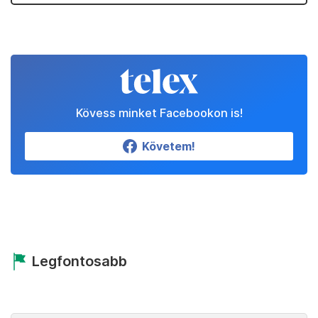
Kövess minket Facebookon is!
Követem!
Legfontosabb