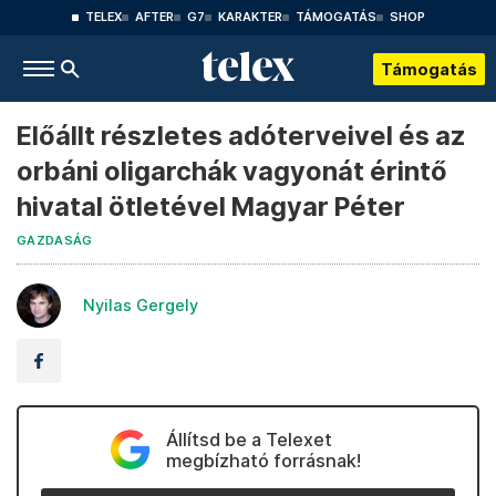
TELEX
AFTER
G7
KARAKTER
TÁMOGATÁS
SHOP
Támogatás
Előállt részletes adóterveivel és az
orbáni oligarchák vagyonát érintő
hivatal ötletével Magyar Péter
GAZDASÁG
Nyilas Gergely
Állítsd be a Telexet
megbízható forrásnak!