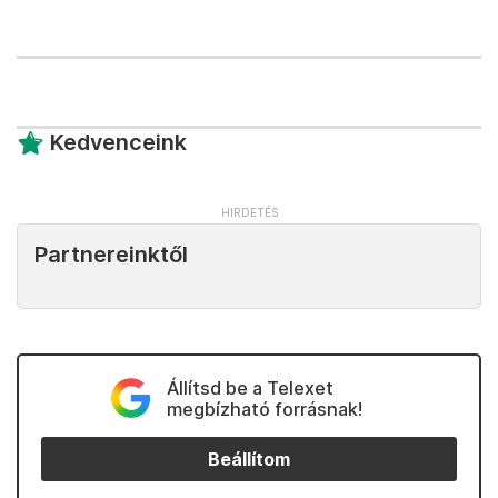
Kedvenceink
Partnereinktől
Állítsd be a Telexet
megbízható forrásnak!
Beállítom