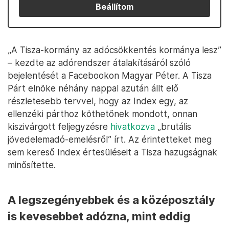
Beállítom
„A Tisza-kormány az adócsökkentés kormánya lesz”
– kezdte az adórendszer átalakításáról szóló
bejelentését a Facebookon Magyar Péter. A Tisza
Párt elnöke néhány nappal azután állt elő
részletesebb tervvel, hogy az Index egy, az
ellenzéki párthoz köthetőnek mondott, onnan
kiszivárgott feljegyzésre
hivatkozva
„brutális
jövedelemadó-emelésről” írt. Az érintetteket meg
sem kereső Index értesüléseit a Tisza hazugságnak
minősítette.
A legszegényebbek és a középosztály
is kevesebbet adózna, mint eddig