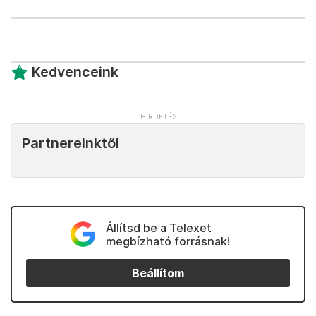
Kedvenceink
Partnereinktől
Állítsd be a Telexet
megbízható forrásnak!
Beállítom