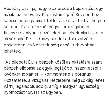
Hadházy azt írja, hogy ő az eredeti bejelentést egy
másik, az Innovatív Képzéstámogató Központhoz
kapcsolódó ügy miatt tette, amikor azt látta, hogy a
központ EU-s pénzből négyszer drágábban
finanszíroz olyan képzéseket, amelyek piaci alapon
olcsóbbak. De Hadházy szerint a fokozatváltó
projektben lévő esetek még annál is durvábbak
lehettek.
„Az ellopott EU-s pénzek közül az oktatásra szánt
pénzek ellopása az egyik legfájóbb, hiszen ezzel a
jövőnket lopják el” – kommentelte a politikus.
Hozzátette, a vizsgálat részleteire még sokáig lehet
várni, legalábbis addig, amíg a magyar ügyészség
nyomozást folytat az ügyben.