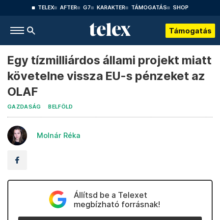
TELEX
AFTER
G7
KARAKTER
TÁMOGATÁS
SHOP
Támogatás
Egy tízmilliárdos állami projekt miatt
követelne vissza EU-s pénzeket az
OLAF
GAZDASÁG
BELFÖLD
Molnár Réka
Állítsd be a Telexet
megbízható forrásnak!