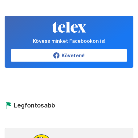
Kövess minket Facebookon is!
Követem!
Legfontosabb