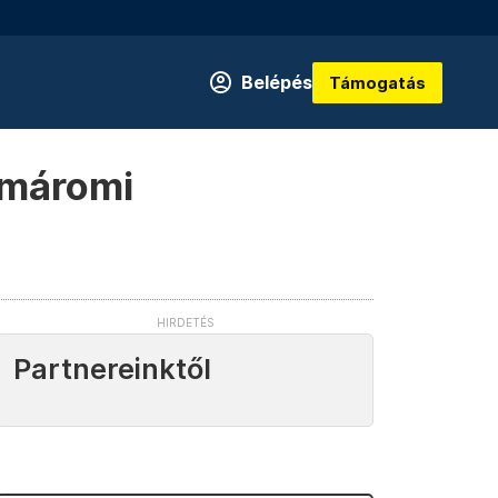
Belépés
Támogatás
omáromi
Partnereinktől