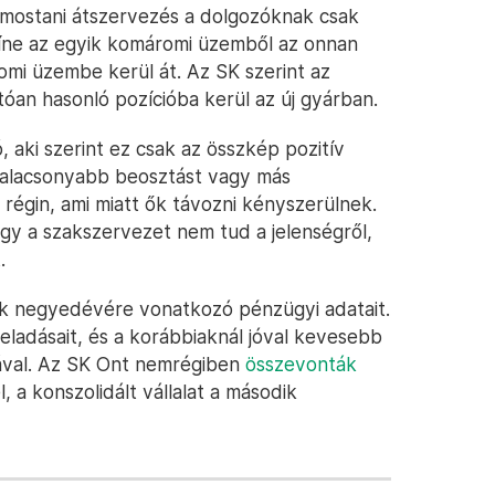
a mostani átszervezés a dolgozóknak csak
zíne az egyik komáromi üzemből az onnan
mi üzembe kerül át. Az SK szerint az
an hasonló pozícióba kerül az új gyárban.
 aki szerint ez csak az összkép pozitív
ak alacsonyabb beosztást vagy más
a régin, ami miatt ők távozni kényszerülnek.
ogy a szakszervezet nem tud a jelenségről,
.
k negyedévére vonatkozó pénzügyi adatait.
z eladásait, és a korábbiaknál jóval kevesebb
ával. Az SK Ont nemrégiben
összevonták
a konszolidált vállalat a második