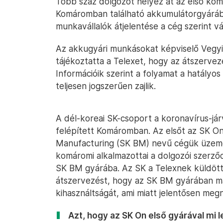
Több száz dolgozót helyez át az első kom
Komáromban található akkumulátorgyárába 
munkavállalók átjelentése a cég szerint vá
Az akkugyári munkásokat képviselő Vegyi
tájékoztatta a Telexet, hogy az átszervez
Információik szerint a folyamat a hatályo
teljesen jogszerűen zajlik.
A dél-koreai SK-csoport a koronavírus-jár
felépített Komáromban. Az elsőt az SK O
Manufacturing (SK BM) nevű cégük üzemel
komáromi alkalmazottai a dolgozói szerző
SK BM gyárába. Az SK a Telexnek küldött 
átszervezést, hogy az SK BM gyárában ma
kihasználtságát, ami miatt jelentősen me
Azt, hogy az SK On első gyárával mi l