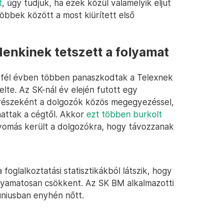
t
, úgy tudjuk, ha ezek közül valamelyik eljut
többek között a most kiürített első
enkinek tetszett a folyamat
t fél évben többen panaszkodtak a Telexnek
lte. Az SK-nál év elején futott egy
részeként a dolgozók közös megegyezéssel,
hattak a cégtől. Akkor
ezt többen burkolt
yomás került a dolgozókra, hogy távozzanak
foglalkoztatási statisztikákból látszik, hogy
folyamatosan csökkent. Az SK BM alkalmazotti
úniusban enyhén nőtt.