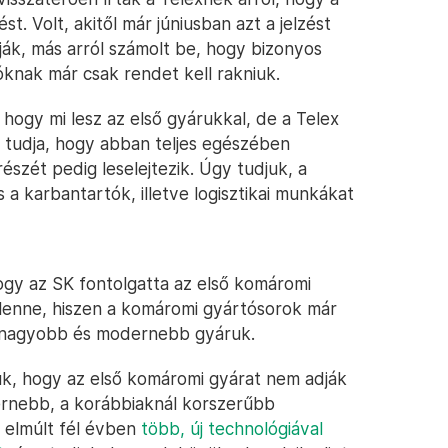
t. Volt, akitől már júniusban azt a jelzést
ják, más arról számolt be, hogy bizonyos
óknak már csak rendet kell rakniuk.
 hogy mi lesz az első gyárukkal, de a Telex
 tudja, hogy abban teljes egészében
részét pedig leselejtezik. Úgy tudjuk, a
 a karbantartók, illetve logisztikai munkákat
ogy az SK fontolgatta az első komáromi
s lenne, hiszen a komáromi gyártósorok már
y nagyobb és modernebb gyáruk.
tuk, hogy az első komáromi gyárat nem adják
ernebb, a korábbiaknál korszerűbb
 elmúlt fél évben
több, új technológiával