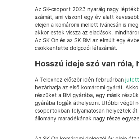
Az SK-csoport 2023 nyaráig nagy léptékb
számát, ami viszont egy év alatt keveseb
elején a komáromi mellett Iváncsán is me
akkor estek vissza az eladások, mindháro
Az SK On és az SK BM az elmúlt egy évbe
csökkentette dolgozói létszámát.
Hosszú ideje szó van róla,
A Telexhez először idén februárban
jutot
bezárhatja az első komáromi gyárát. Akkor
részüket a BM gyárába, egy másik részük
gyárába fogják áthelyezni. Utóbbi végül n
csoportokban folyamatosan helyeztek át
állomány maradékának nagy része egyszer
Az SK On komáromi dolgozói év eleje óta v