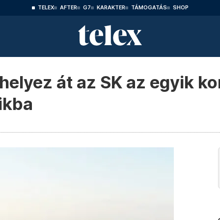
TELEX
AFTER
G7
KARAKTER
TÁMOGATÁS
SHOP
helyez át az SK az egyik k
ikba