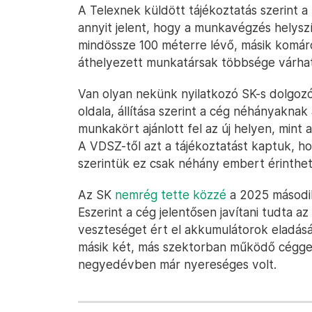
A Telexnek küldött tájékoztatás szerint 
annyit jelent, hogy a munkavégzés helys
mindössze 100 méterre lévő, másik komáro
áthelyezett munkatársak többsége várható
Van olyan nekünk nyilatkozó SK-s dolgozó,
oldala, állítása szerint a cég néhányakn
munkakört ajánlott fel az új helyen, mint 
A VDSZ-től azt a tájékoztatást kaptuk, h
szerintük ez csak néhány embert érinthet
Az SK
nemrég tette közzé
a 2025 másodi
Eszerint a cég jelentősen javítani tudta a
veszteséget ért el akkumulátorok eladás
másik két, más szektorban működő céggel, 
negyedévben már nyereséges volt.