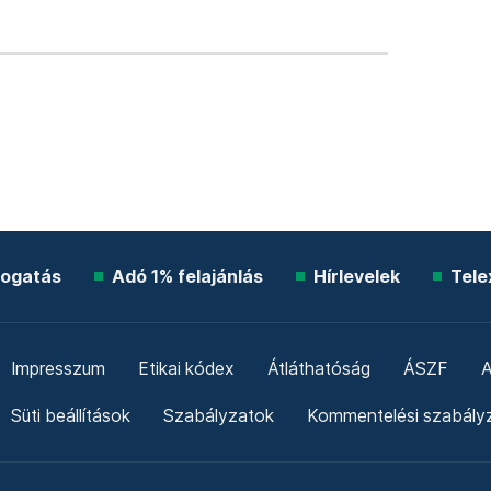
ogatás
Adó 1% felajánlás
Hírlevelek
Tele
Impresszum
Etikai kódex
Átláthatóság
ÁSZF
A
Süti beállítások
Szabályzatok
Kommentelési szabály