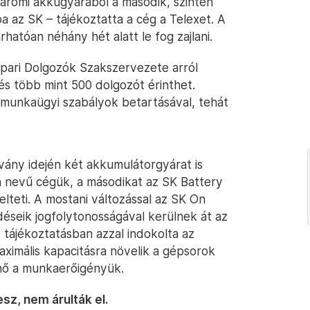
áromi akkugyárából a második, szintén
az SK – tájékoztatta a cég a Telexet. A
rhatóan néhány hét alatt le fog zajlani.
pari Dolgozók Szakszervezete arról
és több mint 500 dolgozót érinthet.
s munkaügyi szabályok betartásával, tehát
vány idején két akkumulátorgyárat is
n nevű cégük, a másodikat az SK Battery
teti. A mostani változással az SK On
déseik jogfolytonosságával kerülnek át az
tájékoztatásban azzal indokolta az
ximális kapacitásra növelik a gépsorok
gnő a munkaerőigényük.
esz, nem árulták el.