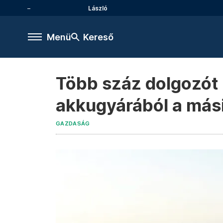
László
Menü
Kereső
Több száz dolgozót 
akkugyárából a más
GAZDASÁG