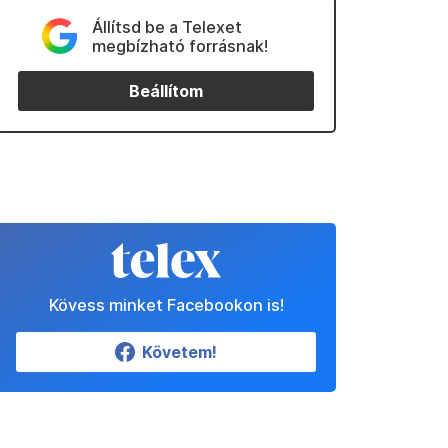
Állítsd be a Telexet
megbízható forrásnak!
Beállítom
Kövess minket Facebookon is!
Követem!