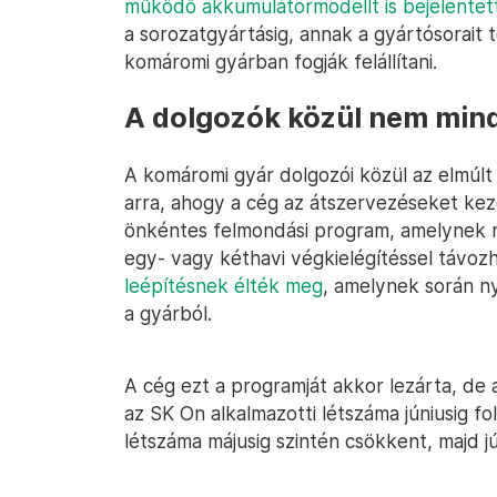
működő akkumulátormodellt is bejelentet
a sorozatgyártásig, annak a gyártósorait 
komáromi gyárban fogják felállítani.
A dolgozók közül nem mind
A komáromi gyár dolgozói közül az elmúl
arra, ahogy a cég az átszervezéseket keze
önkéntes felmondási program, amelynek 
egy- vagy kéthavi végkielégítéssel távoz
leépítésnek élték meg
, amelynek során n
a gyárból.
A cég ezt a programját akkor lezárta, de a 
az SK On alkalmazotti létszáma júniusig 
létszáma májusig szintén csökkent, majd j