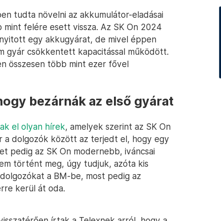
en tudta növelni az akkumulátor-eladásai
b mint felére esett vissza. Az SK On 2024
gnyitott egy akkugyárat, de mivel éppen
m gyár csökkentett kapacitással működött.
n összesen több mint ezer fővel
 hogy bezárnák az első gyárat
tak el olyan hírek
, amelyek szerint az SK On
 a dolgozók között az terjedt el, hogy egy
et pedig az SK On modernebb, iváncsai
em történt meg, úgy tudjuk, azóta kis
 dolgozókat a BM-be, most pedig az
re kerül át oda.
isszatérően írtak a Telexnek arról, hogy a