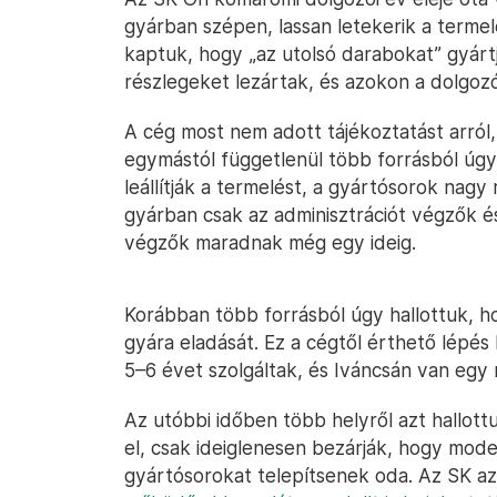
gyárban szépen, lassan letekerik a termelés
kaptuk, hogy „az utolsó darabokat” gyárt
részlegeket lezártak, és azokon a dolgoz
A cég most nem adott tájékoztatást arról,
egymástól függetlenül több forrásból úgy
leállítják a termelést, a gyártósorok nagy 
gyárban csak az adminisztrációt végzők és
végzők maradnak még egy ideig.
Korábban több forrásból úgy hallottuk, h
gyára eladását. Ez a cégtől érthető lépé
5–6 évet szolgáltak, és Iváncsán van eg
Az utóbbi időben több helyről azt hallot
el, csak ideiglenesen bezárják, hogy mod
gyártósorokat telepítsenek oda. Az SK az