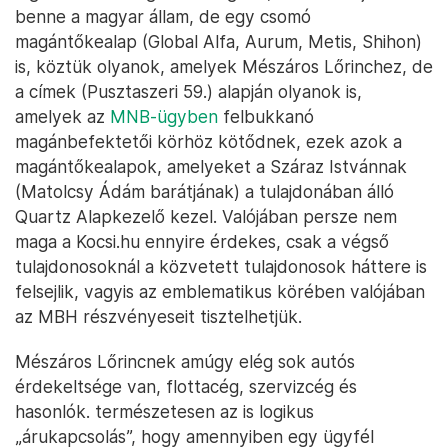
benne a magyar állam, de egy csomó
magántőkealap (Global Alfa, Aurum, Metis, Shihon)
is, köztük olyanok, amelyek Mészáros Lőrinchez, de
a címek (Pusztaszeri 59.) alapján olyanok is,
amelyek az
MNB-ügyben
felbukkanó
magánbefektetői körhöz kötődnek, ezek azok a
magántőkealapok, amelyeket a Száraz Istvánnak
(Matolcsy Ádám barátjának) a tulajdonában álló
Quartz Alapkezelő kezel. Valójában persze nem
maga a Kocsi.hu ennyire érdekes, csak a végső
tulajdonosoknál a közvetett tulajdonosok háttere is
felsejlik, vagyis az emblematikus körében valójában
az MBH részvényeseit tisztelhetjük.
Mészáros Lőrincnek amúgy elég sok autós
érdekeltsége van, flottacég, szervizcég és
hasonlók. természetesen az is logikus
„árukapcsolás”, hogy amennyiben egy ügyfél