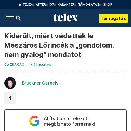
TELEX
AFTER
G7
KARAKTER
TÁMOGATÁS
SHOP
Támogatás
Kiderült, miért védették le
Mészáros Lőrincék a „gondolom,
nem gyalog” mondatot
frissítve
GAZDASÁG
Brückner Gergely
Állítsd be a Telexet
megbízható forrásnak!