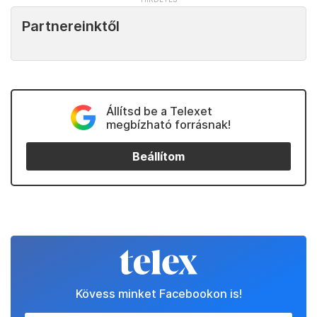
Partnereinktől
Állítsd be a Telexet
megbízható forrásnak!
Beállítom
Kövess minket Facebookon is!