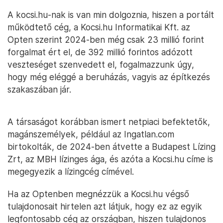
A kocsi.hu-nak is van min dolgoznia, hiszen a portált
működtető cég, a Kocsi.hu Informatikai Kft. az
Opten szerint 2024-ben még csak 23 millió forint
forgalmat ért el, de 392 millió forintos adózott
veszteséget szenvedett el, fogalmazzunk úgy,
hogy még eléggé a beruházás, vagyis az építkezés
szakaszában jár.
A társaságot korábban ismert netpiaci befektetők,
magánszemélyek, például az Ingatlan.com
birtokolták, de 2024-ben átvette a Budapest Lízing
Zrt, az MBH lízinges ága, és azóta a Kocsi.hu címe is
megegyezik a lízingcég címével.
Ha az Optenben megnézzük a Kocsi.hu végső
tulajdonosait hirtelen azt látjuk, hogy ez az egyik
legfontosabb cég az országban, hiszen tulajdonos