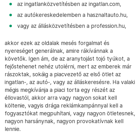
az ingatlanközvetítésben az ingatlan.com,
az autókereskedelemben a hasznaltauto.hu,
vagy az állásközvetítésben a profession.hu,
akkor ezek az oldalak mesés forgalmat és
nyereséget generálnak, amire rákívánnak a
követők. Igen ám, de az aranytojást tojó tyúkot, a
fejőstehenet nehéz utolérni, mert az emberek már
rászoktak, sokáig a piacvezető az első ötlet az
ingatlan-, az autó-, vagy az álláskeresésre. Ha valaki
mégis megkívánja a piaci torta egy részét az
éllovastól, akkor arra vagy nagyon sokat kell
költenie, vagyis drága reklámkampánnyal kell a
fogyasztókat megpuhítani, vagy nagyon ötletesnek,
nagyon harsánynak, nagyon provokatívnak kell
lennie.